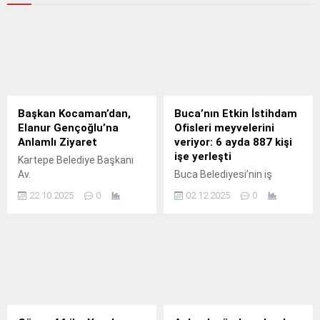
Başkan Kocaman’dan,
Buca’nın Etkin İstihdam
Elanur Gençoğlu’na
Ofisleri meyvelerini
Anlamlı Ziyaret
veriyor: 6 ayda 887 kişi
işe yerleşti
Kartepe Belediye Başkanı
Av.
Buca Belediyesi’nin iş
arayanlarla personel ihtiyacı
22.10.2025
0
02.12.2025
0
olan firmaları bir araya
getirerek köprü görevi gören
Etkin İstihdam Ofisleri, 6
ayda 887 kişinin iş sahibi
olmasını sağladı.