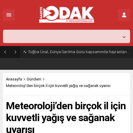
İstanbul,
31
°C
Açık
Tuğba Ünal, Dünya Sarılma Günü kapsamında hayranlarıyla buluştu
Anasayfa
Gündem
Meteoroloji’den birçok il için kuvvetli yağış ve sağanak uyarısı
Meteoroloji’den birçok il için
kuvvetli yağış ve sağanak
uyarısı