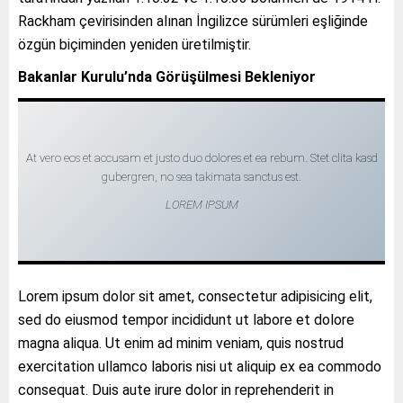
Rackham çevirisinden alınan İngilizce sürümleri eşliğinde
özgün biçiminden yeniden üretilmiştir.
Bakanlar Kurulu’nda Görüşülmesi Bekleniyor
At vero eos et accusam et justo duo dolores et ea rebum. Stet clita kasd
gubergren, no sea takimata sanctus est.
LOREM IPSUM
Lorem ipsum dolor sit amet, consectetur adipisicing elit,
sed do eiusmod tempor incididunt ut labore et dolore
magna aliqua. Ut enim ad minim veniam, quis nostrud
exercitation ullamco laboris nisi ut aliquip ex ea commodo
consequat. Duis aute irure dolor in reprehenderit in