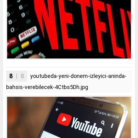
8
| 8
youtubeda-yeni-donem-izleyici-aninda-
bahsis-verebilecek-4Ctbs5Dh.jpg