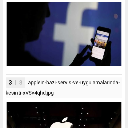
3
| 8
applein-bazi-servis-ve-uygulamalarinda-
kesinti-xVSv4qhd.jpg