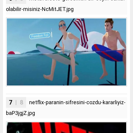
olabilir-misiniz-NcMitJET.jpg
7
| 8
netflix-paranin-sifresini-cozdu-kararliyiz-
baP3jgjZ.jpg