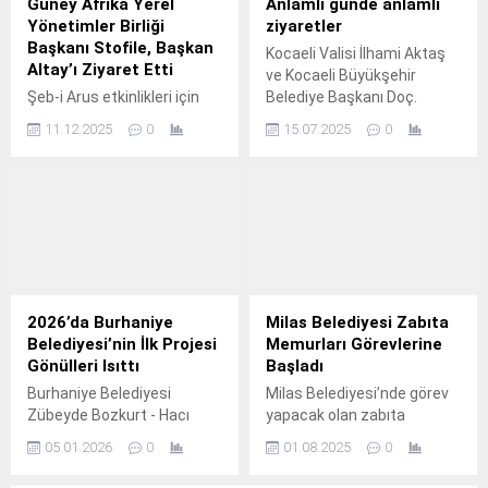
Güney Afrika Yerel
Anlamlı günde anlamlı
Yönetimler Birliği
ziyaretler
Başkanı Stofile, Başkan
Kocaeli Valisi İlhami Aktaş
Altay’ı Ziyaret Etti
ve Kocaeli Büyükşehir
Şeb-i Arus etkinlikleri için
Belediye Başkanı Doç.
Konya’da bulunan Güney
11.12.2025
0
15.07.2025
0
Afrika Yerel Yönetimler
Birliği Başkanı ve UCLG Eş
Başkanı Bheke Stofile,
UCLG ve Konya Büyükşehir
Belediye Başkanı Uğur
İbrahim Altay’ı ziyaret etti.
2026’da Burhaniye
Milas Belediyesi Zabıta
Belediyesi’nin İlk Projesi
Memurları Görevlerine
Gönülleri Isıttı
Başladı
Burhaniye Belediyesi
Milas Belediyesi’nde görev
Zübeyde Bozkurt - Hacı
yapacak olan zabıta
Haydar Bozkurt Huzurevi”
memurları bugün itibariyle
05.01.2026
0
01.08.2025
0
protokolü imzalandı.
görevlerine başladı.