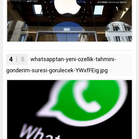
4
| 8
whatsapptan-yeni-ozellik-tahmini-
gonderim-suresi-gorulecek-YWxfFEig.jpg