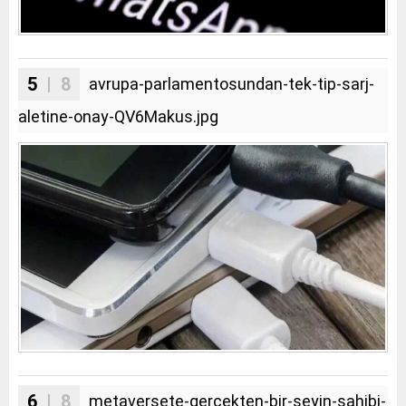
5
| 8
avrupa-parlamentosundan-tek-tip-sarj-
aletine-onay-QV6Makus.jpg
6
| 8
metaversete-gercekten-bir-seyin-sahibi-