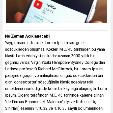
Ne Zaman Açıklanacak?
Yaygın inancın tersine, Lorem Ipsum rastgele
sözcüklerden oluşmaz. Kökleri M.Ö. 45 tarihinden bu yana
klasik Latin edebiyatına kadar uzanan 2000 yıllık bir
geçmişi vardır. Virginia’daki Hampden-Sydney College’dan
Latince profesörü Richard McClintock, bir Lorem Ipsum
pasajında geçen ve anlaşılması en güç sözcüklerden biri
olan ‘consectetur’ sözcüğünün klasik edebiyattaki
örneklerini incelediğinde kesin bir kaynağa ulaşmıştır. Lorm
Ipsum, Çiçero tarafından M.Ö. 45 tarihinde kaleme alınan
“de Finibus Bonorum et Malorum” (İyi ve Kötünün Uç
Sınırları) eserinin 1.10.32 ve 1.10.33 sayılı bölümlerinden