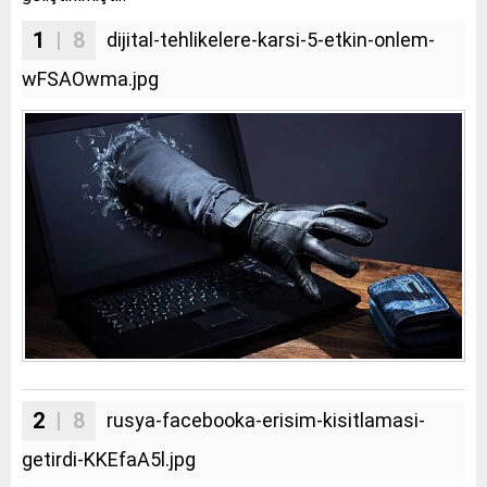
1
| 8
dijital-tehlikelere-karsi-5-etkin-onlem-
wFSAOwma.jpg
2
| 8
rusya-facebooka-erisim-kisitlamasi-
getirdi-KKEfaA5l.jpg