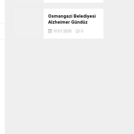
Osmangazi Belediyesi
Alzheimer Gündüz
Bakım Evi 3. Yılını
10.01.2026
0
Kutladı