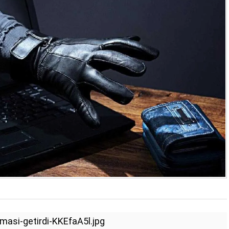
masi-getirdi-KKEfaA5l.jpg