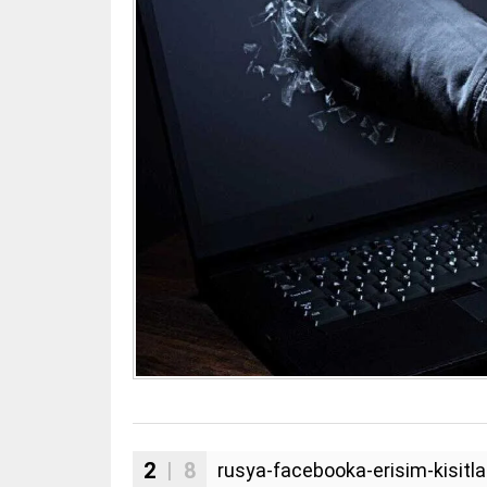
2
| 8
rusya-facebooka-erisim-kisitla