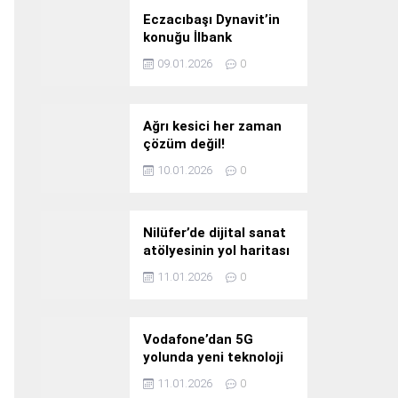
Eczacıbaşı Dynavit’in
konuğu İlbank
09.01.2026
0
Ağrı kesici her zaman
çözüm değil!
10.01.2026
0
Nilüfer’de dijital sanat
atölyesinin yol haritası
konuşuldu
11.01.2026
0
Vodafone’dan 5G
yolunda yeni teknoloji
yatırımı
11.01.2026
0