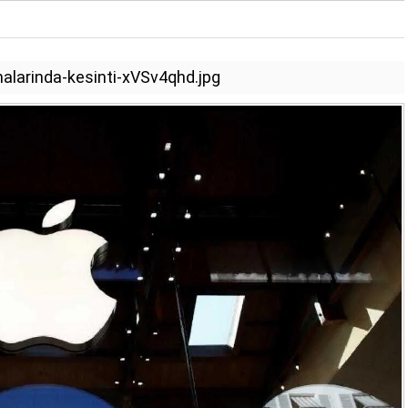
malarinda-kesinti-xVSv4qhd.jpg