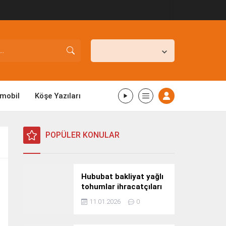
İstanbul,
26
°C
Açık
mobil
Köşe Yazıları
POPÜLER KONULAR
Hububat bakliyat yağlı
tohumlar ihracatçıları
Güney Kore yolcusu
11.01.2026
0