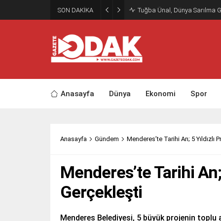
SON DAKİKA
Tuğba Ünal, Dünya Sarılma 
Anasayfa
Dünya
Ekonomi
Spor
Anasayfa
Gündem
Menderes’te Tarihi An; 5 Yıldızlı Pr
Menderes’te Tarihi An; 5
Gerçekleşti
Menderes Belediyesi, 5 büyük projenin toplu aç