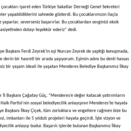
çocukları işaret eden Türkiye Sakatlar Derneği Genel Sekreteri
r yapabildiklerini sahnede gösterdi. Bu çocuklarımızın ilaçla
niz yaparlar, severseniz başarırlar. Bu çocuklardan sevginizi eksik
asiyetinden dolayı teşekkür ederiz” dedi.
e Başkanı Ferdi Zeyrek’in eşi Nurcan Zeyrek de yaptığı konuşmada,
e derin bir hasreti bir arada yaşıyorum. Eşimin adını bu denli hassas
lsiz bir yaşam ideali ile yaşatan Menderes Belediye Başkanımız İlkay
 İl Başkanı Çağatay Güç, “Menderes’e değer katacak yatırımların
 Halk Partisi’nin sosyal belediyecilik anlayışının Menderes’te hayata
e Başkanı İlkay Çiçek, tüm zorluklara ve engellere rağmen bize bu
 imkanları ile 5 yıldızlı projeleri hayata geçirdi. İşte vizyon ve
yecilik anlayışı budur. Başarılı işlerde bulunan Başkanımız İlkay