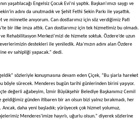
ın yaşatılacağı Engelsiz Çocuk Evi’ni yaptık. Başkan’ımızı saygı ve
in’in adını da unutmadık ve Şehit Fethi Sekin Parkı ile yaşattık.
 ve minnetle anıyorum. Can dostlarımız için söz verdiğimiz Pati
e bir ilke imza attık. Can dostlarımız için tek hizmetimiz bu olmadı.
 ve Rehabilitasyon Merkezi’mizi de hizmete soktuk. Özdere’de uzun
erlerimizin destekleri ile yeniledik. Ata’mızın adını alan Özdere
ğine ev sahipliği yapacak.” dedi.
geldik” sözleriyle konuşmasına devam eden Çiçek, “Bu şiarla hareket
bu böyle sürecek. Menderes bugün tarihi günlerinden birini yaşıyor.
eçte değerli ağabeyim, İzmir Büyükşehir Belediye Başkanımız Cemil
 geldiğimiz günden itibaren bir an olsun bizi yalnız bırakmadı, her
k. Ancak, daha yeni başladık; yürüyecek çok hizmet yolumuz,
jelerimiz Menderes’imize hayırlı, uğurlu olsun.” diyerek sözlerine