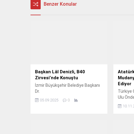
Benzer Konular
Başkan Lâl Denizli, B40
Atatürk
Zirvesi’nde Konuştu
Mudany
Ediyor
İzmir Büyükşehir Belediye Başkanı
Dr.
Türkiye 
Ulu Önd
05.09.2025
0
Atatürk,
10.11.
Sensin”
etkinlikle