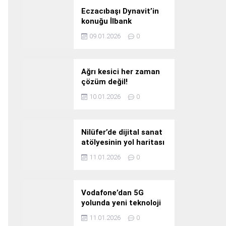
Eczacıbaşı Dynavit’in
konuğu İlbank
09.01.2026
0
Ağrı kesici her zaman
çözüm değil!
10.01.2026
0
Nilüfer’de dijital sanat
atölyesinin yol haritası
konuşuldu
11.01.2026
0
Vodafone’dan 5G
yolunda yeni teknoloji
yatırımı
11.01.2026
0