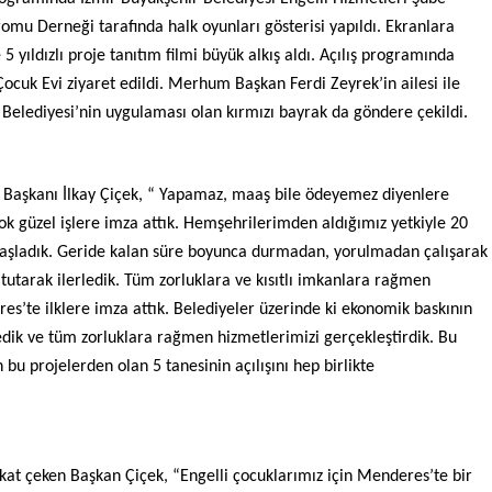
omu Derneği tarafında halk oyunları gösterisi yapıldı. Ekranlara
 yıldızlı proje tanıtım filmi büyük alkış aldı. Açılış programında
ocuk Evi ziyaret edildi. Merhum Başkan Ferdi Zeyrek’in ailesi ile
r Belediyesi’nin uygulaması olan kırmızı bayrak da göndere çekildi.
 Başkanı İlkay Çiçek, “ Yapamaz, maaş bile ödeyemez diyenlere
ok güzel işlere imza attık. Hemşehrilerimden aldığımız yetkiyle 20
 başladık. Geride kalan süre boyunca durmadan, yorulmadan çalışarak
a tutarak ilerledik. Tüm zorluklara ve kısıtlı imkanlara rağmen
res’te ilklere imza attık. Belediyeler üzerinde ki ekonomik baskının
dik ve tüm zorluklara rağmen hizmetlerimizi gerçekleştirdik. Bu
 bu projelerden olan 5 tanesinin açılışını hep birlikte
ikkat çeken Başkan Çiçek, “Engelli çocuklarımız için Menderes’te bir