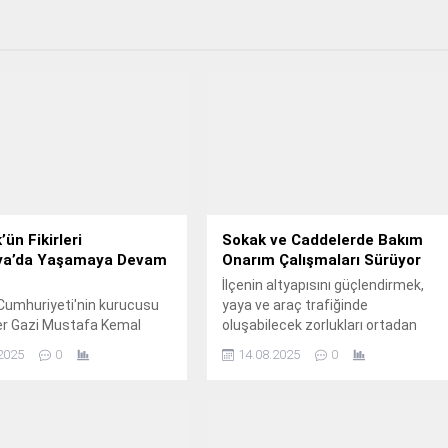
’ün Fikirleri
Sokak ve Caddelerde Bakım
a’da Yaşamaya Devam
Onarım Çalışmaları Sürüyor
İlçenin altyapısını güçlendirmek,
Cumhuriyeti'nin kurucusu
yaya ve araç trafiğinde
er Gazi Mustafa Kemal
oluşabilecek zorlukları ortadan
 Mudanya’da “Atatürk
kaldırmak ve daha güvenli ve
2025
0
14.08.2025
0
 temasıyla düzenlenen
konforlu ulaşım sağlayabilmek
rle anıldı.
amacıyla Kahramankazan
Belediyesi Fen İşleri Müdürlüğü ile
Ankara Büyükşehir Belediyesi Fen
İşleri Dairesi Başkanlığı tarafından