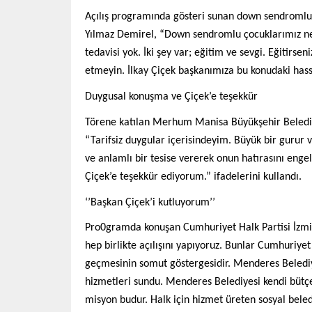
Açılış programında gösteri sunan down sendromlu 
Yılmaz Demirel, “Down sendromlu çocuklarımız nele
tedavisi yok. İki şey var; eğitim ve sevgi. Eğitirse
etmeyin. İlkay Çiçek başkanımıza bu konudaki hass
Duygusal konuşma ve Çiçek’e teşekkür
Törene katılan Merhum Manisa Büyükşehir Belediy
“Tarifsiz duygular içerisindeyim. Büyük bir gurur v
ve anlamlı bir tesise vererek onun hatırasını enge
Çiçek’e teşekkür ediyorum.” ifadelerini kullandı.
‘’Başkan Çiçek’i kutluyorum’’
Pro0gramda konuşan Cumhuriyet Halk Partisi İzmir
hep birlikte açılışını yapıyoruz. Bunlar Cumhuriyet
geçmesinin somut göstergesidir. Menderes Belediy
hizmetleri sundu. Menderes Belediyesi kendi bütçesi,
misyon budur. Halk için hizmet üreten sosyal beledi