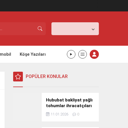
İstanbul,
26
°C
Açık
mobil
Köşe Yazıları
POPÜLER KONULAR
Hububat bakliyat yağlı
tohumlar ihracatçıları
Güney Kore yolcusu
11.01.2026
0