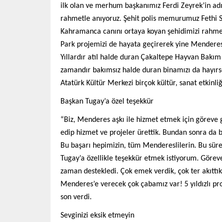
ilk olan ve merhum başkanımız Ferdi Zeyrek’in adın
rahmetle anıyoruz. Şehit polis memurumuz Fethi Sek
Kahramanca canını ortaya koyan şehidimizi rahmet
Park projemizi de hayata geçirerek yine Menderes’t
Yıllardır atıl halde duran Çakaltepe Hayvan Bakım
zamandır bakımsız halde duran binamızı da hayırsev
Atatürk Kültür Merkezi birçok kültür, sanat etkinli
Başkan Tugay’a özel teşekkür
“Biz, Menderes aşkı ile hizmet etmek için göreve 
edip hizmet ve projeler ürettik. Bundan sonra da 
Bu başarı hepimizin, tüm Mendereslilerin. Bu sür
Tugay’a özellikle teşekkür etmek istiyorum. Göreve
zaman destekledi. Çok emek verdik, çok ter akıttı
Menderes’e verecek çok çabamız var! 5 yıldızlı pro
son verdi.
Sevginizi eksik etmeyin