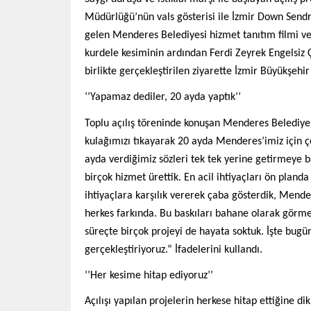
Müdürlüğü’nün vals gösterisi ile İzmir Down Sendr
gelen Menderes Belediyesi hizmet tanıtım filmi ve 5
kurdele kesiminin ardından Ferdi Zeyrek Engelsiz Ç
birlikte gerçekleştirilen ziyarette İzmir Büyükşehi
‘’Yapamaz dediler, 20 ayda yaptık’’
Toplu açılış töreninde konuşan Menderes Belediye
kulağımızı tıkayarak 20 ayda Menderes’imiz için ç
ayda verdiğimiz sözleri tek tek yerine getirmeye
birçok hizmet ürettik. En acil ihtiyaçları ön pland
ihtiyaçlara karşılık vererek çaba gösterdik, Mende
herkes farkında. Bu baskıları bahane olarak görme
süreçte birçok projeyi de hayata soktuk. İşte bugün
gerçekleştiriyoruz.” İfadelerini kullandı.
‘’Her kesime hitap ediyoruz’’
Açılışı yapılan projelerin herkese hitap ettiğine d