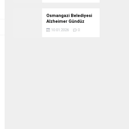
Osmangazi Belediyesi
Alzheimer Gündüz
Bakım Evi 3. Yılını
10.01.2026
0
Kutladı