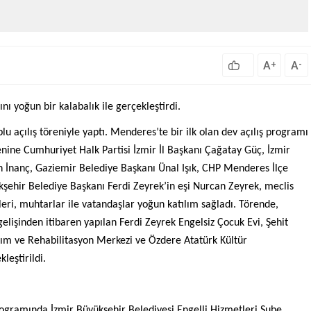
A
A
+
-
nı yoğun bir kalabalık ile gerçekleştirdi.
lu açılış töreniyle yaptı. Menderes’te bir ilk olan dev açılış programı
nine Cumhuriyet Halk Partisi İzmir İl Başkanı Çağatay Güç, İzmir
n İnanç, Gaziemir Belediye Başkanı Ünal Işık, CHP Menderes İlçe
hir Belediye Başkanı Ferdi Zeyrek’in eşi Nurcan Zeyrek, meclis
ileri, muhtarlar ile vatandaşlar yoğun katılım sağladı. Törende,
lişinden itibaren yapılan Ferdi Zeyrek Engelsiz Çocuk Evi, Şehit
kım ve Rehabilitasyon Merkezi ve Özdere Atatürk Kültür
leştirildi.
 programında İzmir Büyükşehir Belediyesi Engelli Hizmetleri Şube