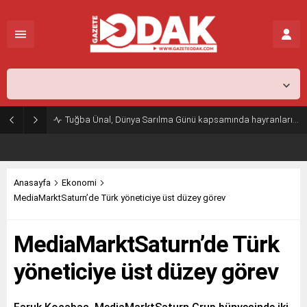
İstanbul,
26
°C
Açık
Tuğba Ünal, Dünya Sarılma Günü kapsamında hayranlarıyla buluştu
Anasayfa
Ekonomi
MediaMarktSaturn’de Türk yöneticiye üst düzey görev
MediaMarktSaturn’de Türk
yöneticiye üst düzey görev