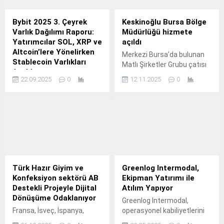
Bybit 2025 3. Çeyrek
Keskinoğlu Bursa Bölge
Varlık Dağılımı Raporu:
Müdürlüğü hizmete
Yatırımcılar SOL, XRP ve
açıldı
Altcoin’lere Yönelirken
Merkezi Bursa’da bulunan
Stablecoin Varlıkları
Matlı Şirketler Grubu çatısı
Azaldı
altındaki Yörsan ve Burdan
22.09.2025
0
12.11.2025
0
Dünyanın işlem hacmine
markalarının da ortak bölge
göre en büyük ikinci kripto
müdürlüğü noktası olarak
para borsası olan Bybit,
hizmet verecek olan Bursa
2025 3.
Bölge Müdürlüğü, Matlı
markalarının Marmara
Bölgesi’ndeki
operasyonlarını daha etkin
bir şekilde yönetmesini ve
müşteri taleplerine daha
Türk Hazır Giyim ve
Greenlog Intermodal,
hızlı yanıt vermesini
Konfeksiyon sektörü AB
Ekipman Yatırımı ile
sağlayacak.
Destekli Projeyle Dijital
Atılım Yapıyor
Dönüşüme Odaklanıyor
Greenlog Intermodal,
Fransa, İsveç, İspanya,
operasyonel kabiliyetlerini
Yunanistan, İtalya ve
bir üst seviyeye taşıyacak