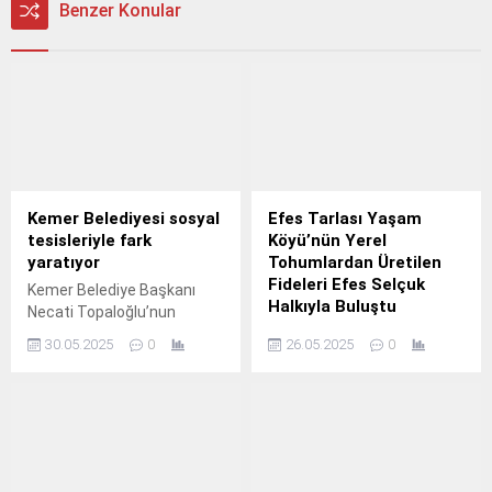
Benzer Konular
Kemer Belediyesi sosyal
Efes Tarlası Yaşam
tesisleriyle fark
Köyü’nün Yerel
yaratıyor
Tohumlardan Üretilen
Fideleri Efes Selçuk
Kemer Belediye Başkanı
Halkıyla Buluştu
Necati Topaloğlu’nun
sosyal belediyecilik projeleri
Efes Selçuk Belediyesi,
30.05.2025
0
26.05.2025
0
arasında yer alan Deniz
Efes Tarlası Yaşam
Kafe markası adı altında
Köyü’nde Karaot Yerel
beş mahallede yer alan
Tohum Derneği iş birliği ile
Kemer Belediyesi sosyal
yerel tohumlardan üretilen
tesisleri, vatandaşlardan
14 bin adet fideyi halkla
büyük ilgi görüyor.
buluşturdu.