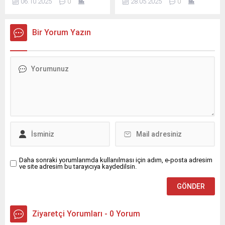
06.10.2025
0
28.05.2025
0
Türkiye; hazır giyim ve
önemli yatırım kararı alarak
konfeksiyon sektöründe
toplamda 100’ün üzerinde
‘döngüsel ve yenileyici
45’lik konteyner ve tenteli
Bir Yorum Yazın
moda’ için yapay zekâ
ekipman yatırımı
destekli çözümler
gerçekleştirdi.
geliştirmek amacıyla
TechStyle Erasmus+
Projesi kapsamında bir
araya geldi.
Daha sonraki yorumlarımda kullanılması için adım, e-posta adresim
ve site adresim bu tarayıcıya kaydedilsin.
Ziyaretçi Yorumları - 0 Yorum