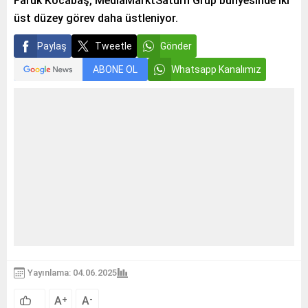
Faruk Kocabaş, MediaMarktSaturn Grup bünyesinde iki
üst düzey görev daha üstleniyor.
Paylaş
Tweetle
Gönder
ABONE OL
Whatsapp Kanalımız
Yayınlama: 04.06.2025
A
A
+
-