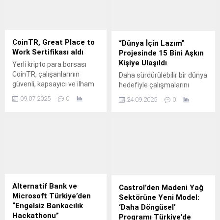
eklenmemişse bu alan boş
kalır.
CoinTR, Great Place to
“Dünya İçin Lazım”
Work Sertifikası aldı
Projesinde 15 Bini Aşkın
Kişiye Ulaşıldı
Yerli kripto para borsası
CoinTR, çalışanlarının
Daha sürdürülebilir bir dünya
güvenli, kapsayıcı ve ilham
hedefiyle çalışmalarını
verici bir çalışma ortamını
sürdüren Vodafone’un WWF-
09.07.2025
0
24.09.2025
0
önceleyen yaklaşımıyla
Türkiye ve Habitat Derneği
Great Place to Work
iş birliğiyle hayata
Sertifikası almaya hak
geçirdiği “Dünya İçin
kazandı.
Lazım” projesinde eğitimler
tüm hızıyla sürüyor.
Alternatif Bank ve
Castrol’den Madeni Yağ
Microsoft Türkiye’den
Sektörüne Yeni Model:
“Engelsiz Bankacılık
‘Daha Döngüsel’
Hackathonu”
Programı Türkiye’de