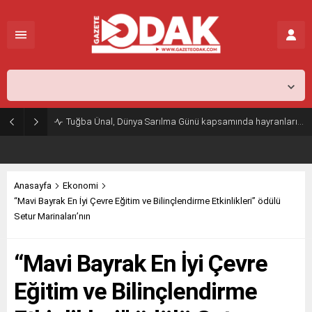
İstanbul,
31
°C
Açık
Tuğba Ünal, Dünya Sarılma Günü kapsamında hayranlarıyla buluştu
Anasayfa
Ekonomi
“Mavi Bayrak En İyi Çevre Eğitim ve Bilinçlendirme Etkinlikleri” ödülü
Setur Marinaları’nın
“Mavi Bayrak En İyi Çevre
Eğitim ve Bilinçlendirme