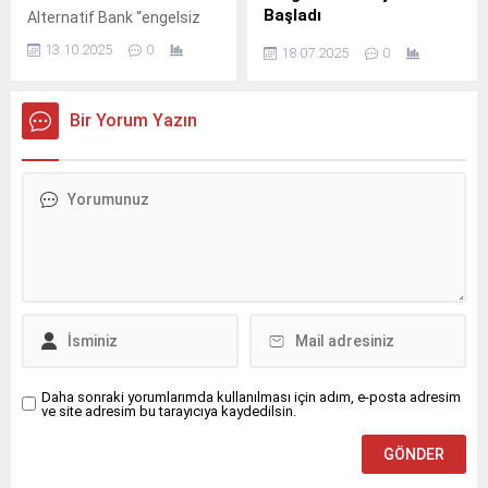
Başladı
Alternatif Bank “engelsiz
bankacılık” yaklaşımıyla,
Madeni yağ sektörünün
13.10.2025
0
18.07.2025
0
bankacılık hizmetlerine
küresel liderlerinden Castrol,
herkesin eşit şekilde ve
Türkiye'de kullanılmış
kolaylıkla erişebileceği
yağların daha verimli
Bir Yorum Yazın
çalışmalarını sürdürürken,
yönetilmesi ve döngüsel
bu alandaki katılımcılığı
ekonomiye entegre edilmesi
artırmak ve yaratıcı fikirleri
amacıyla geliştirdiği ‘Castrol
hayata geçirmek adına da
Daha Döngüsel’ programını
önemli adımlar atmaya
hayata geçirdi.
devam ediyor.
Daha sonraki yorumlarımda kullanılması için adım, e-posta adresim
ve site adresim bu tarayıcıya kaydedilsin.