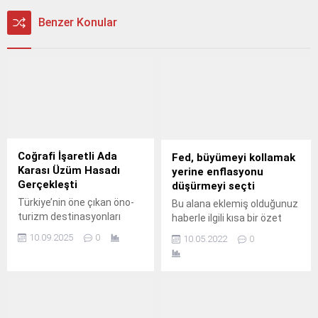
Benzer Konular
Coğrafi İşaretli Ada
Fed, büyümeyi kollamak
Karası Üzüm Hasadı
yerine enflasyonu
Gerçekleşti
düşürmeyi seçti
Türkiye’nin öne çıkan öno-
Bu alana eklemiş olduğunuz
turizm destinasyonları
haberle ilgili kısa bir özet
arasına girme yolunda
bilgisi ekleyebilirsiniz. Bu
10.09.2025
0
10.05.2022
0
önemli bir adım atan Avşa
metin yazı düzenleme
Adası, bu yıl ikincisi
sayfasında "Özet"
düzenlenen “Bir Başkadır
bölümünden eklenebilir.
Avşa” etkinliği ile
Özet eklenmişse başlık
ziyaretçilerini ağırladı.
altında kalın olarak bu
şekilde gösterilir,