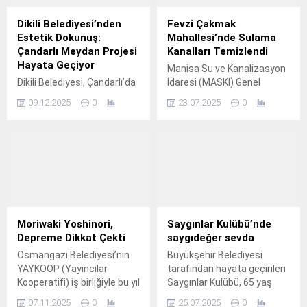
Dikili Belediyesi’nden
Fevzi Çakmak
Estetik Dokunuş:
Mahallesi’nde Sulama
Çandarlı Meydan Projesi
Kanalları Temizlendi
Hayata Geçiyor
Manisa Su ve Kanalizasyon
Dikili Belediyesi, Çandarlı’da
İdaresi (MASKİ) Genel
bölgenin estetik, kültürel ve
Müdürlüğü tarafından,
09.12.2025
0
23.07.2025
0
sosyal ihtiyaçlarını bütüncül
Yunusemre ilçesine bağlı
bir yaklaşımla ele alan
Mareşal Fevzi Çakmak
Meydan Projesi’ni hayata
Mahallesi’nde DSİ’ye ait
geçiriyor.
sulama kanalında 3
kilometrelik temizlik
çalışması gerçekleştirildi.
Moriwaki Yoshinori,
Saygınlar Kulübü’nde
Depreme Dikkat Çekti
saygıdeğer sevda
Osmangazi Belediyesi’nin
Büyükşehir Belediyesi
YAYKOOP (Yayıncılar
tarafından hayata geçirilen
Kooperatifi) iş birliğiyle bu yıl
Saygınlar Kulübü, 65 yaş
ilk kez düzenlediği
üstü vatandaşlara hem
07.11.2025
0
25.07.2025
0