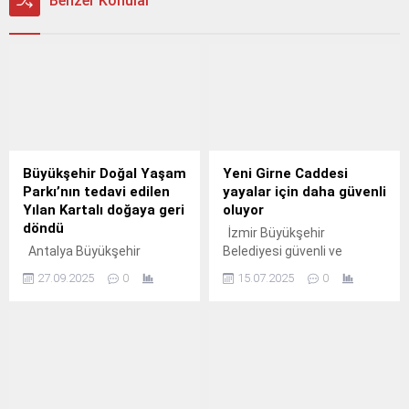
Benzer Konular
Büyükşehir Doğal Yaşam
Yeni Girne Caddesi
Parkı’nın tedavi edilen
yayalar için daha güvenli
Yılan Kartalı doğaya geri
oluyor
döndü
İzmir Büyükşehir
Antalya Büyükşehir
Belediyesi güvenli ve
Belediyesi Doğal Yaşam
konforlu ulaşım için
27.09.2025
0
15.07.2025
0
Parkı'nda çeşitli nedenlerle
Karşıyaka Yeni Girne
yaralanan ve hasta olan
Caddesi’ne yaya üst geçidi
vahşi hayvanlar klinikte
inşa ediyor.
tedavi edilerek, yeniden
doğal yaşamlarına
döndürülüyor.