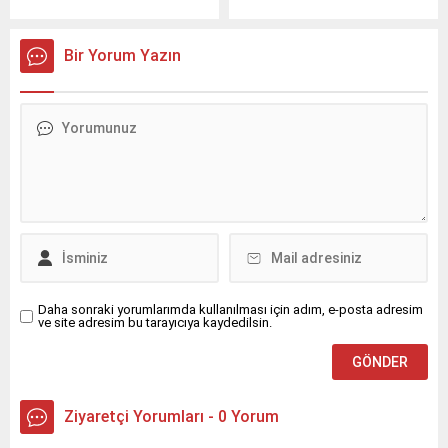
Osmangazi Kitap Fuarı,
sosyal hem de ruhsal
geniş yelpazedeki
anlamda yeni bir yaşam
etkinlikleriyle kültür, sanat
alanı sunuyor.
Bir Yorum Yazın
ve toplumsal konuları bir
araya getiriyor.
Daha sonraki yorumlarımda kullanılması için adım, e-posta adresim
ve site adresim bu tarayıcıya kaydedilsin.
Ziyaretçi Yorumları - 0 Yorum