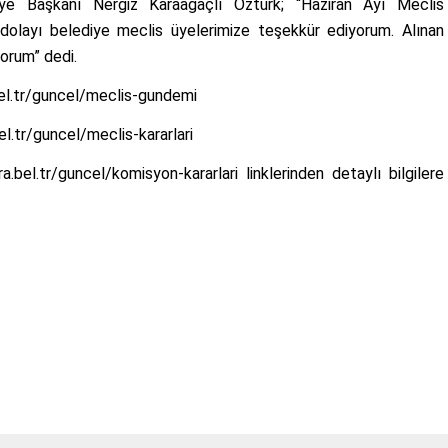
ye Başkanı Nergiz Karaağaçlı Öztürk; “Haziran Ayı Meclis
n dolayı belediye meclis üyelerimize teşekkür ediyorum. Alınan
yorum” dedi.
el.tr/guncel/meclis-gundemi
l.tr/guncel/meclis-kararlari
.bel.tr/guncel/komisyon-kararlari linklerinden detaylı bilgilere