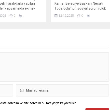
belirli aralıklarla yapılan
Kemer Belediye Başkanı Necati
ler kapsamında ekmek
Topaloğlu’nun sosyal sorumluluk
e unlu mamul üretim ve
projeleri arasında yer alan Mola
2025
0
12.12.2025
0
apan işyerlerine yönelik
Evi’nin açılmasından sonra yetişkin
er gerçekleştirdi.
engelli bireylere nefes, beden
egzersizleri ile meditasyon ve
farkındalık çalışmaları hizmeti
veriliyor.
osta adresim ve site adresim bu tarayıcıya kaydedilsin.