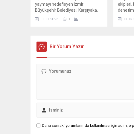
yaymayı hedefleyen İzmir
ekipleri, 
Büyükşehir Belediyesi, Karşıyaka,
denetim
Bayraklı, Karaburun ve Menemen
fırını v
11.11.2025
0
30.09.
ilçelerine beş yeni halı saha
satışı y
kazandırmak için çalışmalarını
denetiml
sürdürüyor.
Bir Yorum Yazın
Daha sonraki yorumlarımda kullanılması için adım, e-p