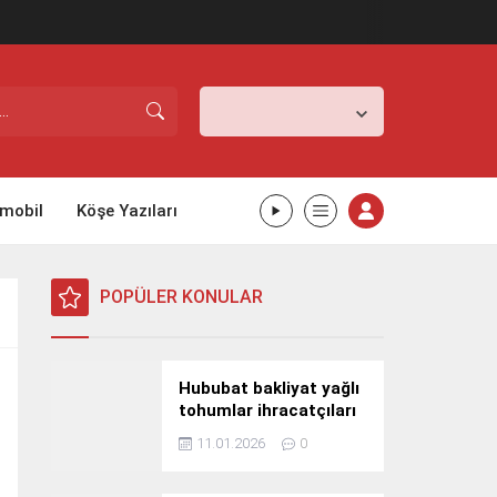
İstanbul,
25
°C
Kapalı
mobil
Köşe Yazıları
POPÜLER KONULAR
Hububat bakliyat yağlı
tohumlar ihracatçıları
Güney Kore yolcusu
11.01.2026
0