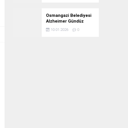
Osmangazi Belediyesi
Alzheimer Gündüz
Bakım Evi 3. Yılını
10.01.2026
0
Kutladı