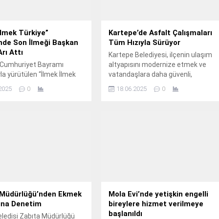
İlmek Türkiye”
Kartepe’de Asfalt Çalışmaları
nde Son İlmeği Başkan
Tüm Hızıyla Sürüyor
rı Attı
Kartepe Belediyesi, ilçenin ulaşım
 Cumhuriyet Bayramı
altyapısını modernize etmek ve
yla yürütülen “İlmek İlmek
vatandaşlara daha güvenli,
 projesi kapsamında, 1001
konforlu bir ulaşım hizmeti sunmak
2025
0
18.06.2025
0
 oluşan Şanlı Türk Bayrağı
amacıyla yol yenileme ve
ı Nevşehir Belediye
asfaltlama çalışmalarını
Rasim Arı’nın son ilmeği
sürdürüyor.
la tamamlandı.
 Müdürlüğü’nden Ekmek
Mola Evi’nde yetişkin engelli
rına Denetim
bireylere hizmet verilmeye
başlanıldı
eledisi Zabıta Müdürlüğü