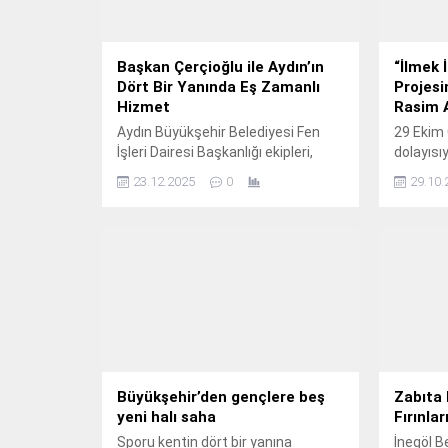
Başkan Çerçioğlu ile Aydın’ın
“İlmek 
Dört Bir Yanında Eş Zamanlı
Projesi
Hizmet
Rasim A
Aydın Büyükşehir Belediyesi Fen
29 Ekim
İşleri Dairesi Başkanlığı ekipleri,
dolayısı
kentin dört bir yanında eş zamanlı
Türkiye”
23.12.2025
0
29.10.
olarak yürüttüğü çalışmalarla
ilmekten
vatandaşları hizmetle
dokumas
buluşturmaya devam ediyor.
Başkanı 
atmasıy
Büyükşehir’den gençlere beş
Zabıta
yeni halı saha
Fırınla
Sporu kentin dört bir yanına
İnegöl B