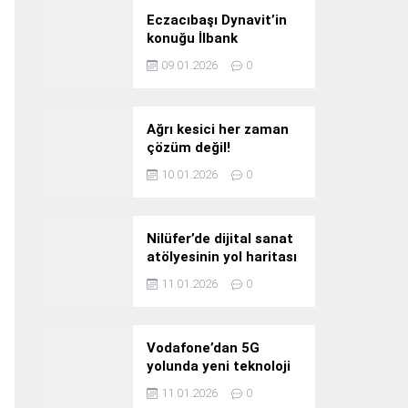
Eczacıbaşı Dynavit’in
konuğu İlbank
09.01.2026
0
Ağrı kesici her zaman
çözüm değil!
10.01.2026
0
Nilüfer’de dijital sanat
atölyesinin yol haritası
konuşuldu
11.01.2026
0
Vodafone’dan 5G
yolunda yeni teknoloji
yatırımı
11.01.2026
0