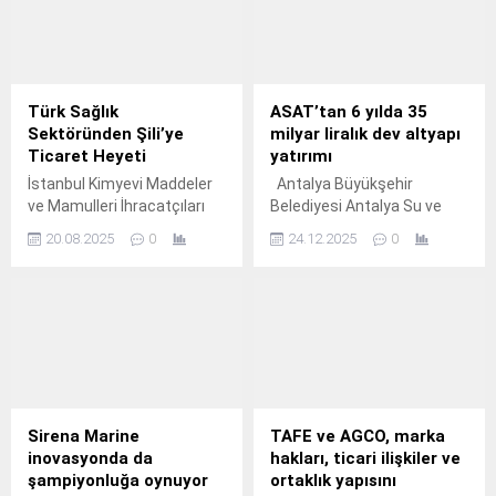
Türk Sağlık
ASAT’tan 6 yılda 35
Sektöründen Şili’ye
milyar liralık dev altyapı
Ticaret Heyeti
yatırımı
İstanbul Kimyevi Maddeler
Antalya Büyükşehir
ve Mamulleri İhracatçıları
Belediyesi Antalya Su ve
Birliği (İKMİB), sağlık
Atıksu İdaresi (ASAT) Genel
20.08.2025
0
24.12.2025
0
sektörüne yönelik 11-16
Müdürlüğü, 1 Nisan
Ağustos 2025 tarihleri
2019’dan bu yana
arasında Santiago’da
gerçekleştirdiği büyük
başarılı bir ticaret heyeti
altyapı yatırımlarıyla kentin
organizasyonu
geleceğine yön veriyor.
gerçekleştirdi.
Sirena Marine
TAFE ve AGCO, marka
inovasyonda da
hakları, ticari ilişkiler ve
şampiyonluğa oynuyor
ortaklık yapısını