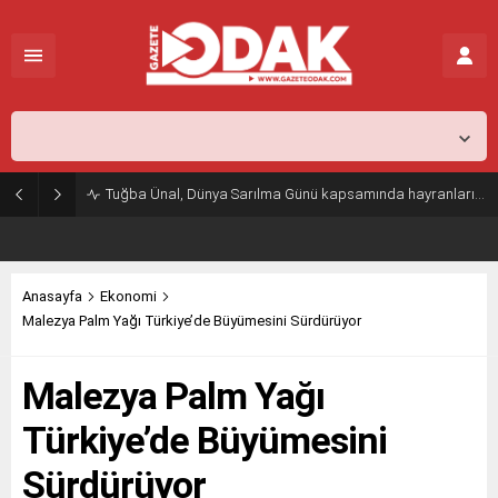
İstanbul,
25
°C
Açık
Tuğba Ünal, Dünya Sarılma Günü kapsamında hayranlarıyla buluştu
Anasayfa
Ekonomi
Malezya Palm Yağı Türkiye’de Büyümesini Sürdürüyor
Malezya Palm Yağı
Türkiye’de Büyümesini
Sürdürüyor