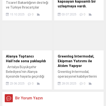
kapsayan kapsamlı bir
Ticaret Bakanlığının desteği
uzlaşmaya vardı.
ve Türkiye İhracatçılar
Meclisinin (TİM) ev
Hindistan, Chennai, 3
15.10.2025
0
03.07.2025
0
sahipliğinde bu yıl 12'ncisi
Temmuz 2025: Dünyanın en
düzenlenen Türkiye
büyük traktör ve tarım
Innovation Week'in son
ekipmanları üreticilerinden
gününde İnovaLİG
biri olan TAFE, AGCO ile
Şampiyonları Ödül Töreni
marka hakları, ticari konular
gerçekleştirildi.
ve hissedarlıkla ilgili tüm
hususlarda kapsamlı bir
uzlaşmaya ve çözüme
varıldığını duyurdu.
Alanya Toptancı
Greenlog Intermodal,
Hali’nde sona yaklaşıldı
Ekipman Yatırımı ile
Atılım Yapıyor
Antalya Büyükşehir
Belediyesi’nin Alanya
Greenlog Intermodal,
ilçesinde hayata geçirdiği
operasyonel kabiliyetlerini
ve toptancı hallerini tek bir
bir üst seviyeye taşıyacak
23.06.2025
0
28.05.2025
0
çatı altında
önemli yatırım kararı alarak
toplayacağı Alanya
toplamda 100’ün üzerinde
Toptancı Hal Kompleksi
45’lik konteyner ve tenteli
Bir Yorum Yazın
projesinde sona yaklaşıldı.
ekipman yatırımı
gerçekleştirdi.