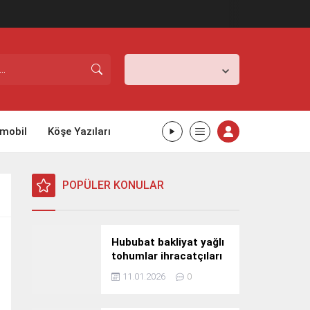
İstanbul,
26
°C
Açık
mobil
Köşe Yazıları
POPÜLER KONULAR
Hububat bakliyat yağlı
tohumlar ihracatçıları
Güney Kore yolcusu
11.01.2026
0