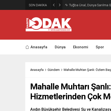
SON DAKİKA
Tuğba Ünal, Dünya Sarılma 
Anasayfa
Dünya
Ekonomi
Spor
Anasayfa
Gündem
Mahalle Muhtarı Şanlı: Özlem B
Mahalle Muhtarı Şanlı
Hizmetlerinden Çok 
Aydın Büyükşehir Belediyesi Su ve Kanalizas