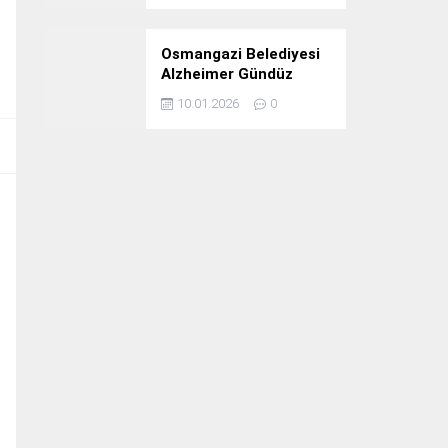
Osmangazi Belediyesi
Alzheimer Gündüz
Bakım Evi 3. Yılını
10.01.2026
0
Kutladı