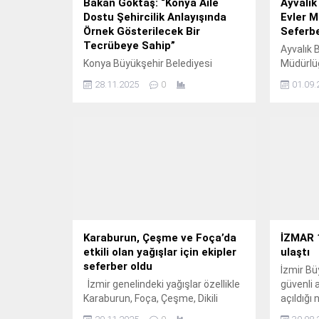
Bakan Göktaş: “Konya Aile
Ayvalık
Dostu Şehircilik Anlayışında
Evler M
Örnek Gösterilecek Bir
Seferbe
Tecrübeye Sahip”
Ayvalık B
Konya Büyükşehir Belediyesi
Müdürlüğ
tarafından düzenlenen "Şehir ve
Mahalles
28.11.2025
0
01.09.
Aile Şurası"nın açılışı Aile ve Sosyal
çalışmal
Hizmetler Bakanı Mahinur Özdemir
yolların 
Göktaş’ın katılımıyla
sürdürüy
gerçekleştirildi.
Karaburun, Çeşme ve Foça’da
İZMAR 
etkili olan yağışlar için ekipler
ulaştı
seferber oldu
İzmir Bü
İzmir genelindeki yağışlar özellikle
güvenli 
Karaburun, Foça, Çeşme, Dikili
açıldığı
ilçelerinde etkili oldu.
10’uncu 