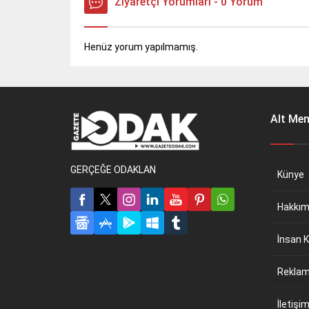
Ziyaretçi Yorumları - 0 Yorum
Henüz yorum yapılmamış.
Alt Me
GERÇEĞE ODAKLAN
Künye
Hakkım
İnsan K
Reklam 
İletişi