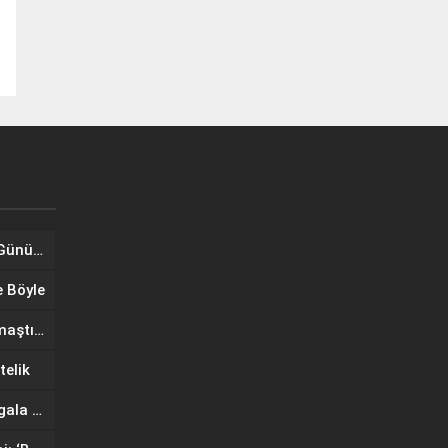
Tuğba Ünal, Dünya Sarılma Günü kapsamında hayranlarıyla buluştu
e Böyle
Wilma Elles Defilede Göz Kamaştırdı, Kuliste Oğlunu Uyuttu
telik
IF Wedding Fashion İzmir’de gala defilesinde yıldızlar geçidi