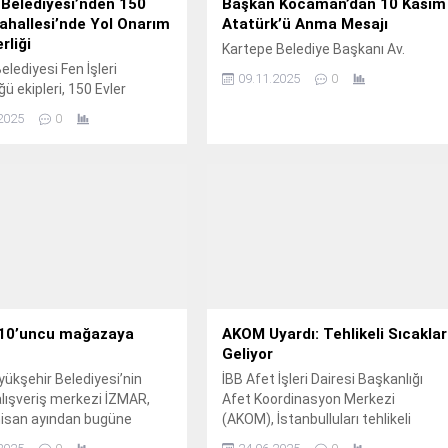
 Belediyesi’nden 150
Başkan Kocaman’dan 10 Kasım
ahallesi’nde Yol Onarım
Atatürk’ü Anma Mesajı
rliği
Kartepe Belediye Başkanı Av.
elediyesi Fen İşleri
09.11.2025
0
ü ekipleri, 150 Evler
i’nde doğalgaz altyapı
2025
0
arı nedeniyle bozulan
bakım ve onarımını aralıksız
or.
10’uncu mağazaya
AKOM Uyardı: Tehlikeli Sıcaklar
Geliyor
yükşehir Belediyesi’nin
İBB Afet İşleri Dairesi Başkanlığı
alışveriş merkezi İZMAR,
Afet Koordinasyon Merkezi
 nisan ayından bugüne
(AKOM), İstanbulluları tehlikeli
mağazasına ulaştı.
sıcaklıklara karşı uyardı.