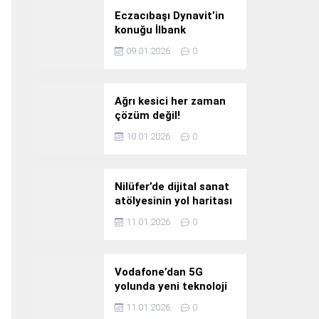
Eczacıbaşı Dynavit’in
konuğu İlbank
09.01.2026
0
Ağrı kesici her zaman
çözüm değil!
10.01.2026
0
Nilüfer’de dijital sanat
atölyesinin yol haritası
konuşuldu
11.01.2026
0
Vodafone’dan 5G
yolunda yeni teknoloji
yatırımı
11.01.2026
0