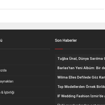
nü
Son Haberler
Barlas’tan Yeni Albüm: Bir d
ızda
aynakları
Top Modellerden Örnek Birlik
& İşbirliği
m