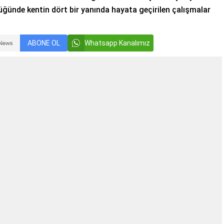
ğünde kentin dört bir yanında hayata geçirilen çalışmalar
ABONE OL
Whatsapp Kanalımız