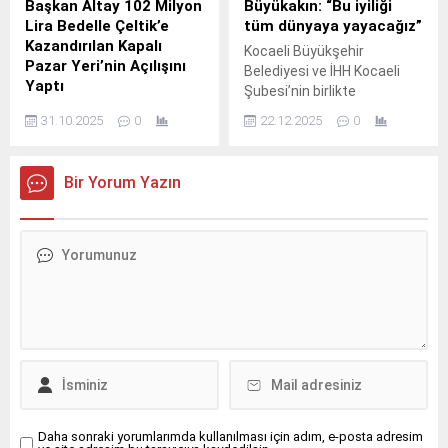
Başkan Altay 102 Milyon
Büyükakın: “Bu iyiliği
Lira Bedelle Çeltik’e
tüm dünyaya yayacağız”
Kazandırılan Kapalı
Kocaeli Büyükşehir
Pazar Yeri’nin Açılışını
Belediyesi ve İHH Kocaeli
Yaptı
Şubesi’nin birlikte
Konya Büyükşehir Belediye
düzenlediği 13.
31.10.2025
0
22.12.2025
0
Başkanı Uğur İbrahim Altay,
Çeltik’te esnaf ve
vatandaşlarla buluşarak
Bir Yorum Yazın
Konya Büyükşehir
Belediyesi tarafından ilçeye
kazandırılan kapalı pazar
yerinin açılışını yaptı.
Daha sonraki yorumlarımda kullanılması için adım, e-posta adresim