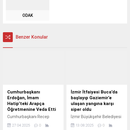
ODAK
Benzer Konular
Cumhurbaşkanı
İzmir İtfaiyesi Buca’da
Erdoğan, İmam
başlayıp Gaziemir’e
Hatip’teki Arapça
ulaşan yangına karşı
Öğretmenine Veda Etti
siper oldu
Cumhurbaşkanı Recep
İzmir Büyükşehir Belediyesi
Tayyip Erdoğan, İstanbul
İtfaiye Dairesi Başkanlığı
27.04.2025
0
13.08.2025
0
İmam Hatip Lisesi’ndeki
ekipleri, akşam saatlerinde