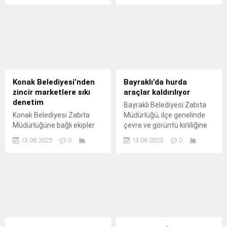
öğrencilik yıllarında Arapça
bir araçta başlayan ve önce
dersleri aldığı öğretmeni
kuru otlara ardından da
Ahmet Karaman’ın vefatı
ormana sıçrayarak geniş bir
dolayısıyla düzenlenen
alana yayılan yangını
cenaze törenine katıldı.
söndürmek için saatlerdir
Marmara Üniversitesi
zorlu bir mücadele veriyor.
İlahiyat Fakültesi
Camisi’nde gerçekleşen
Konak Belediyesi’nden
Bayraklı’da hurda
törende, Cumhurbaşkanı
zincir marketlere sıkı
araçlar kaldırılıyor
Erdoğan, Karaman’a son
denetim
Bayraklı Belediyesi Zabıta
görevini yerine getirdi.
Konak Belediyesi Zabıta
Müdürlüğü, ilçe genelinde
Erdoğan, Karaman’ın
Müdürlüğüne bağlı ekipler
çevre ve görüntü kirliliğine
vefatının ardından bir
vatandaşlardan gelen
neden olan, aynı zamanda
başsağlığı mesajı da
13.08.2025
0
13.06.2025
0
şikayetleri de dikkate alarak
güvenlik açısından tehlike
yayımladı. Mesajında,
ilçe genelindeki zincir
arz eden hurda araçlara
Karaman’ın vefatından...
marketlere kapsamlı bir
yönelik çalışmalarına hız
denetim gerçekleştirdi.
kesmeden devam ediyor.