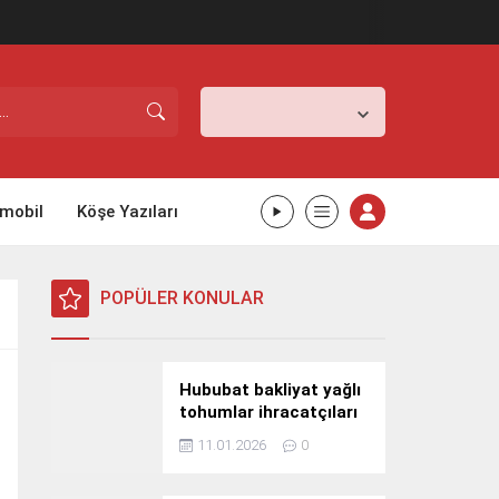
İstanbul,
31
°C
Açık
mobil
Köşe Yazıları
POPÜLER KONULAR
Hububat bakliyat yağlı
tohumlar ihracatçıları
Güney Kore yolcusu
11.01.2026
0