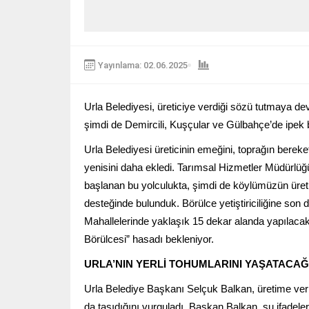
Yayınlama: 02.06.2025
Urla Belediyesi, üreticiye verdiği sözü tutmaya de
şimdi de Demircili, Kuşçular ve Gülbahçe’de ipek b
Urla Belediyesi üreticinin emeğini, toprağın bereke
yenisini daha ekledi. Tarımsal Hizmetler Müdürlüğ
başlanan bu yolculukta, şimdi de köylümüzün üret
desteğinde bulunduk. Börülce yetiştiriciliğine son 
Mahallelerinde yaklaşık 15 dekar alanda yapılacak 
Börülcesi” hasadı bekleniyor.
URLA’NIN YERLİ TOHUMLARINI YAŞATACAĞ
Urla Belediye Başkanı Selçuk Balkan, üretime veri
da taşıdığını vurguladı. Başkan Balkan, şu ifadeler