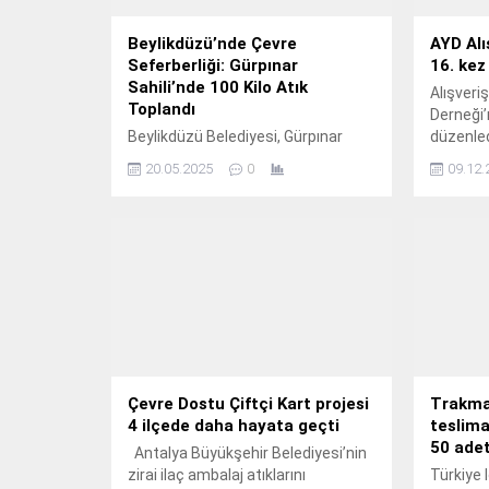
Beylikdüzü’nde Çevre
AYD Alı
Seferberliği: Gürpınar
16. kez
Sahili’nde 100 Kilo Atık
Alışveriş
Toplandı
Derneği’n
Beylikdüzü Belediyesi, Gürpınar
düzenled
Sahili Dalyan Mevkii’nde, “Bir Avuç
Ekonomis
20.05.2025
0
09.12.
Temizlik, Bir Umut Gelecek!”
sloganıyla kıyı temizliği etkinliği
gerçekleştirdi.
Çevre Dostu Çiftçi Kart projesi
Trakman
4 ilçede daha hayata geçti
teslimat
50 adet
Antalya Büyükşehir Belediyesi’nin
zirai ilaç ambalaj atıklarını
Türkiye 