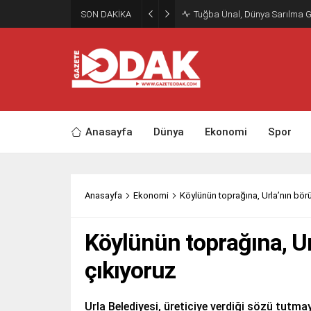
SON DAKİKA
Tuğba Ünal, Dünya Sarılma 
Anasayfa
Dünya
Ekonomi
Spor
Anasayfa
Ekonomi
Köylünün toprağına, Urla’nın bör
Köylünün toprağına, Ur
çıkıyoruz
Urla Belediyesi, üreticiye verdiği sözü tutm