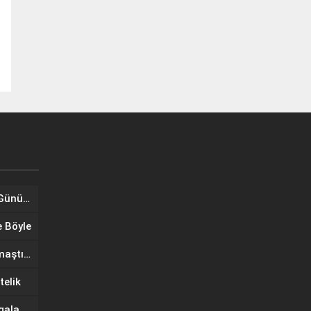
Tuğba Ünal, Dünya Sarılma Günü kapsamında hayranlarıyla buluştu
e Böyle
Wilma Elles Defilede Göz Kamaştırdı, Kuliste Oğlunu Uyuttu
telik
IF Wedding Fashion İzmir’de gala defilesinde yıldızlar geçidi