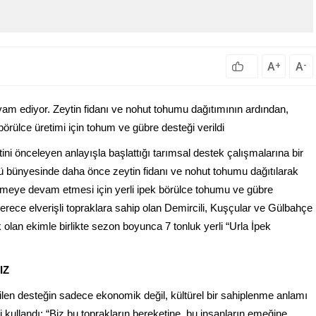
A
A
+
-
vam ediyor. Zeytin fidanı ve nohut tohumu dağıtımının ardından,
örülce üretimi için tohum ve gübre desteği verildi
tini önceleyen anlayışla başlattığı tarımsal destek çalışmalarına bir
ü bünyesinde daha önce zeytin fidanı ve nohut tohumu dağıtılarak
meye devam etmesi için yerli ipek börülce tohumu ve gübre
derece elverişli topraklara sahip olan Demircili, Kuşçular ve Gülbahçe
olan ekimle birlikte sezon boyunca 7 tonluk yerli “Urla İpek
IZ
len desteğin sadece ekonomik değil, kültürel bir sahiplenme anlamı
i kullandı: “Biz bu toprakların bereketine, bu insanların emeğine