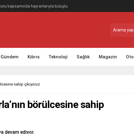
Günü kapsamında hayranlarıyla buluştu
Gündem
Kıbrıs
Teknoloji
Sağlık
Magazin
Oto
ülcesine sahip çıkıyoruz
la’nın börülcesine sahip
aya devam ediyor.