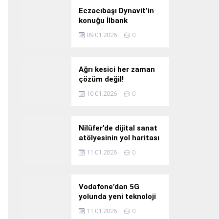
Eczacıbaşı Dynavit’in
konuğu İlbank
09.01.2026
0
Ağrı kesici her zaman
çözüm değil!
10.01.2026
0
Nilüfer’de dijital sanat
atölyesinin yol haritası
konuşuldu
11.01.2026
0
Vodafone’dan 5G
yolunda yeni teknoloji
yatırımı
11.01.2026
0