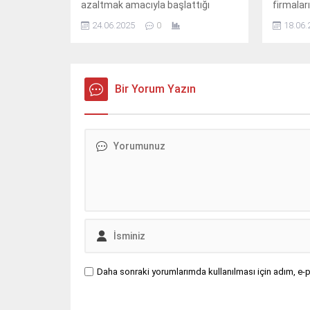
azaltmak amacıyla başlattığı
firmaları
“Çevre Dostu Çiftçi Kart Projesi”
yatırımı
24.06.2025
0
18.06.
Antalya’nın 4 ilçesi Alanya, Serik,
ve verim
Aksu ve Kemer’de uygulanmaya
çıkan MA
başlandı.
kullandı.
Bir Yorum Yazın
Daha sonraki yorumlarımda kullanılması için adım, e-p