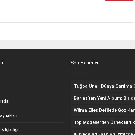
nü
Son Haberler
Barlas’tan Yeni Albüm: Bir d
ızda
aynakları
Top Modellerden Örnek Birlik
& İşbirliği