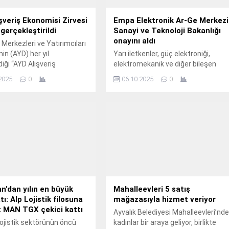
şveriş Ekonomisi Zirvesi
Empa Elektronik Ar-Ge Merkezi
 gerçekleştirildi
Sanayi ve Teknoloji Bakanlığı
onayını aldı
 Merkezleri ve Yatırımcıları
in (AYD) her yıl
Yarı iletkenler, güç elektroniği,
iği “AYD Alışveriş
elektromekanik ve diğer bileşen
i Zirvesi”nin 16.
çözümlerinden oluşan geniş bir
2025
0
06.10.2025
0
ürün yelpazesiyle 44 yıldır kapsamlı
teknolojik çözüm tedarik hizmeti
sunan Empa Elektronik, 41 yıllık Ar-
Ge yolculuğunda yepyeni bir
döneme adım attı.
’dan yılın en büyük
Mahalleevleri 5 satış
ı: Alp Lojistik filosuna
mağazasıyla hizmet veriyor
 MAN TGX çekici kattı
Ayvalık Belediyesi Mahalleevleri’nd
lojistik sektörünün öncü
kadınlar bir araya geliyor, birlikte