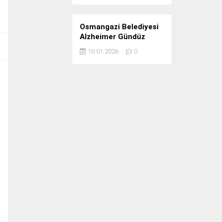
Osmangazi Belediyesi
Alzheimer Gündüz
Bakım Evi 3. Yılını
10.01.2026
0
Kutladı