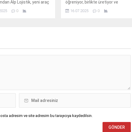
ndan Alp Lojistik, yeni araç
öğreniyor, birlikte üretiyor ve
 kapsamında tercihini, güç
emeklerini dayanışmayla
2025
0
16.07.2025
0
lilik performansıyla öne
büyütüyor.
N TGX çekicilerinden yana
osta adresim ve site adresim bu tarayıcıya kaydedilsin.