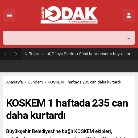
İstanbul,
29
°C
Açık
Tuğba Ünal, Dünya Sarılma Günü kapsamında hayranlarıyla buluştu
Anasayfa
Gündem
KOSKEM 1 haftada 235 can daha kurtardı
KOSKEM 1 haftada 235 can
daha kurtardı
Büyükşehir Belediyesi’ne bağlı KOSKEM ekipleri,