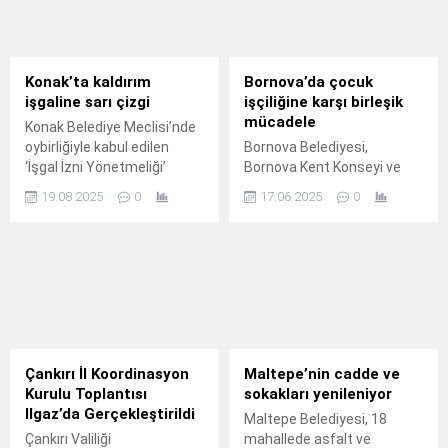
Konak’ta kaldırım
Bornova’da çocuk
işgaline sarı çizgi
işçiliğine karşı birleşik
mücadele
Konak Belediye Meclisi’nde
oybirliğiyle kabul edilen
Bornova Belediyesi,
‘İşgal İzni Yönetmeliği’
Bornova Kent Konseyi ve
kapsamında Konak’ta ‘Sarı
Her Yer Çocuk Derneği iş
19.08.2025
0
17.06.2025
0
Çizgi’ uygulaması başladı.
birliğiyle 12 Haziran Çocuk
İşçiliği ile Mücadele Günü
kapsamında etkinlik
düzenledi.
Çankırı İl Koordinasyon
Maltepe’nin cadde ve
Kurulu Toplantısı
sokakları yenileniyor
Ilgaz’da Gerçekleştirildi
Maltepe Belediyesi, 18
Çankırı Valiliği
mahallede asfalt ve