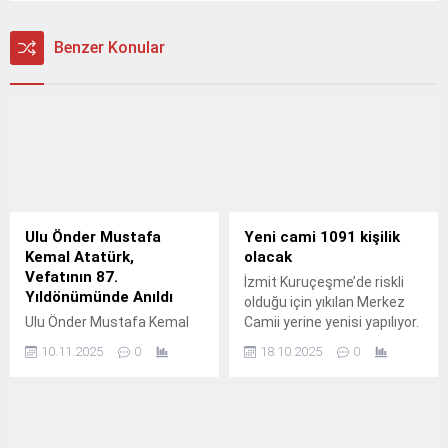
Benzer Konular
Ulu Önder Mustafa
Yeni cami 1091 kişilik
Kemal Atatürk,
olacak
Vefatının 87.
İzmit Kuruçeşme’de riskli
Yıldönümünde Anıldı
olduğu için yıkılan Merkez
Ulu Önder Mustafa Kemal
Camii yerine yenisi yapılıyor.
Atatürk, ölümünün 87.
10.11.2025
0
18.10.2025
0