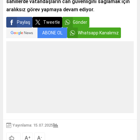
sahillerde vatandaşların can güvenliğini sağlamak için
aralıksız görev yapmaya devam ediyor.
Paylaş
Tweetle
Gönder
ABONE OL
Whatsapp Kanalımız
Yayınlama: 15.07.2025
A
A
+
-