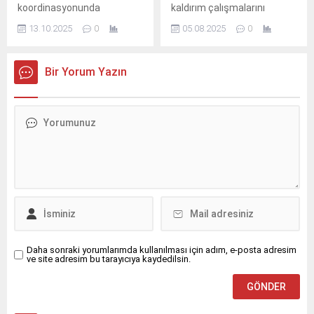
koordinasyonunda
kaldırım çalışmalarını
gerçekleştirilen İl
aralıksız sürdürüyor.
13.10.2025
0
05.08.2025
0
Koordinasyon Kurulu
Toplantısı, bugün Ilgaz
Belediyesi Çok Amaçlı
Bir Yorum Yazın
Gösteri ve Konferans
Salonu'nda yapıldı.
Daha sonraki yorumlarımda kullanılması için adım, e-posta adresim
ve site adresim bu tarayıcıya kaydedilsin.