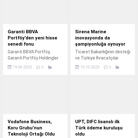
birliğiyle, restoran ve kafe
okratoksin oluşumunu
işletmeleri için
önlemek amacıyla Ege Kuru
dijitalleşmeyi kolaylaştıran
Meyve ve Mamulleri
avantajlı bir kampanya
İhracatçıları Birliği, Tarım ve
başlattı.
Orman Bakanlığı ve
Garanti BBVA
Sirena Marine
üreticiler güçlerini
Portföy’den yeni hisse
inovasyonda da
birleştirdi.
senedi fonu
şampiyonluğa oynuyor
Garanti BBVA Portföy,
Ticaret Bakanlığının desteği
Garanti Portföy Holdingler
ve Türkiye İhracatçılar
ve İştirakleri Hisse Senedi
Meclisinin (TİM) ev
19.06.2025
0
15.10.2025
0
(TL) Fonu’nu (Hisse Senedi
sahipliğinde bu yıl 12'ncisi
Yoğun Fon) hayata geçirdi.
düzenlenen Türkiye
Innovation Week'in son
gününde İnovaLİG
Şampiyonları Ödül Töreni
gerçekleştirildi.
Vodafone Business,
UPT, DIFC lisanslı ilk
Koru Grubu’nun
Türk ödeme kuruluşu
Teknoloji Ortağı Oldu
oldu