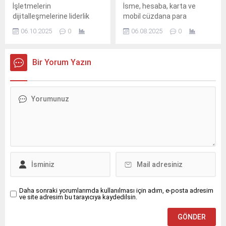
İşletmelerin
İsme, hesaba, karta ve
dijitalleşmelerine liderlik
mobil cüzdana para
etme vizyonuyla faaliyet
transferi hizmetini 176
06.10.2025
0
06.08.2025
0
gösteren Vodafone
ülkeye; uygun, hızlı ve
Business; şirketlerin
şeffaf bir şekilde sunan
teknoloji iş ortağı
UPT, küresel pazarda dikkat
Bir Yorum Yazın
olarak, inovatif ve güvenilir
çeken bir adım attı.
çözümleri sayesinde
sağladığı hizmetlerle iş
yapış
süreçlerini kolaylaştırıyor.
Daha sonraki yorumlarımda kullanılması için adım, e-posta adresim
ve site adresim bu tarayıcıya kaydedilsin.