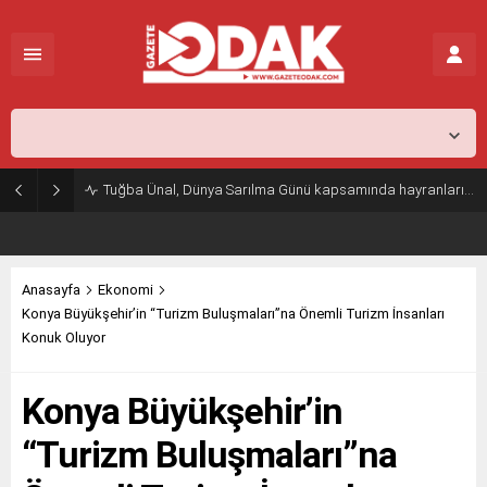
İstanbul,
31
°C
Açık
Tuğba Ünal, Dünya Sarılma Günü kapsamında hayranlarıyla buluştu
Anasayfa
Ekonomi
Konya Büyükşehir’in “Turizm Buluşmaları”na Önemli Turizm İnsanları
Konuk Oluyor
Konya Büyükşehir’in
“Turizm Buluşmaları”na