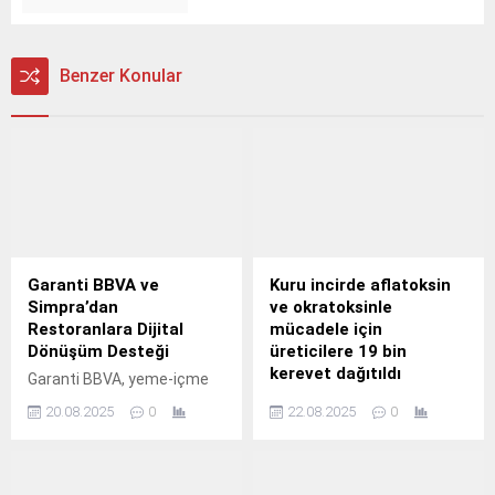
Benzer Konular
Garanti BBVA ve
Kuru incirde aflatoksin
Simpra’dan
ve okratoksinle
Restoranlara Dijital
mücadele için
Dönüşüm Desteği
üreticilere 19 bin
kerevet dağıtıldı
Garanti BBVA, yeme-içme
ve konaklama sektörüne
Cennet meyvesi kuru
20.08.2025
0
22.08.2025
0
yönelik yenilikçi
incirde gıda güvenliğini
teknolojileriyle tanınan,
sağlamak, kurutma
Protel Holding grup
sırasında toprakla temasını
şirketlerinden Simpra iş
kesmek, aflatoksin ve