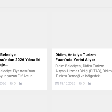
 Belediye
Didim, Antalya Turizm
su’ndan 2026 Yılına İki
Fuarı’nda Yerini Alıyor
roje…
Didim Belediyesi, Didim Turizm
Belediye Tiyatrosu’nun
Altyapı Hizmet Birliği (DİTAB), Didim
oyun yazarı Elif Artun
Turizm Derneği ve bölgedeki
n kaleme aldığı ve
otellerin iş birliğiyle hazırlanan
2026
0
18.10.2025
0
liğini üstlendiği Tobi ve
Didim standı, bu yıl 22-23-24 Ekim
an’da isimli çocuk oyunu
2025 tarihlerinde düzenlenecek
Cumartesi günü, saat 16.
olan Uluslararası Antalya Turizm
Fuarı (ATF25 Türkiye)’nda yerini
alacak.