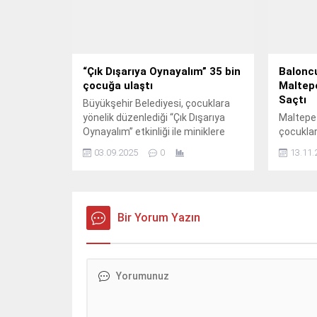
“Çık Dışarıya Oynayalım” 35 bin
Balonc
çocuğa ulaştı
Maltepe
Saçtı
Büyükşehir Belediyesi, çocuklara
yönelik düzenlediği “Çık Dışarıya
Maltepe 
Oynayalım” etkinliği ile miniklere
çocukları
hem eğlence dolu hem de öğretici
gelişimle
03.09.2025
0
13.11.
bir yaz tatili yaşattı.
gösteri,
atölyesi 
kesmede
Bir Yorum Yazın