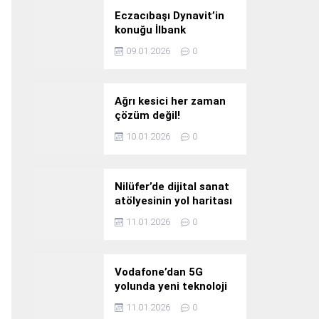
Eczacıbaşı Dynavit’in
konuğu İlbank
09.01.2026
0
Ağrı kesici her zaman
çözüm değil!
10.01.2026
0
Nilüfer’de dijital sanat
atölyesinin yol haritası
konuşuldu
11.01.2026
0
Vodafone’dan 5G
yolunda yeni teknoloji
yatırımı
11.01.2026
0