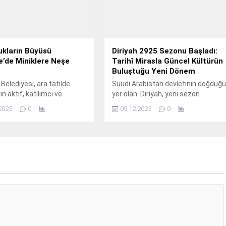
ukların Büyüsü
Diriyah 2925 Sezonu Başladı:
’de Miniklere Neşe
Tarihî Mirasla Güncel Kültürün
Buluştuğu Yeni Dönem
Belediyesi, ara tatilde
Suudi Arabistan devletinin doğduğ
n aktif, katılımcı ve
yer olan Diriyah, yeni sezon
rine yönelik tiyatro,
kapsamında tarihî dokusunu
2025
0
09.12.2025
0
 planetaryum ve bilim
koruyan bir kültür ve etkinlik
etkinliklerine hız
merkezi olarak ziyaretçilere
n devam ediyor.
kapılarını açıyor.