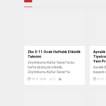
Zks 5-11 Ocak Haftalık Etkinlik
Ayvalık
Takvimi
Tiyatro
Yeni P
Zeytinburnu Kültür Sanat’ta bu
hafta da birçok etkinlik,
Ayvalık 
Zeytinburnu Kültür Sanat’ta
başarılı 
sanatseverleri bekliyor.
Yüksel’i
05.01.2026
0
07.01.
yönetmen
Lumi Orm
10 Ocak 