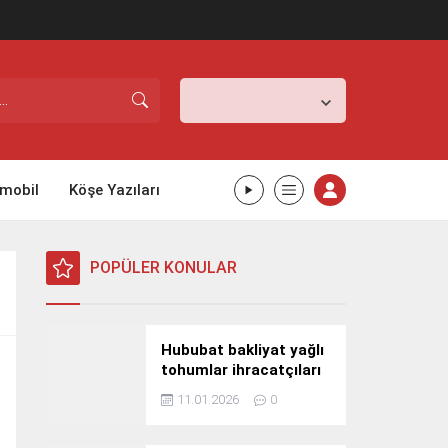
İstanbul,
26
°C
Açık
mobil
Köşe Yazıları
POPÜLER KONULAR
Hububat bakliyat yağlı
tohumlar ihracatçıları
Güney Kore yolcusu
11.01.2026
0