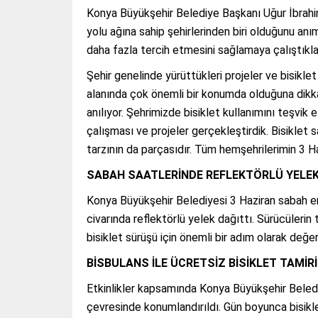
Konya Büyükşehir Belediye Başkanı Uğur İbrahim
yolu ağına sahip şehirlerinden biri olduğunu anı
daha fazla tercih etmesini sağlamaya çalıştıklar
Şehir genelinde yürüttükleri projeler ve bisiklet
alanında çok önemli bir konumda olduğuna dikka
anılıyor. Şehrimizde bisiklet kullanımını teşvi
çalışması ve projeler gerçekleştirdik. Bisiklet 
tarzının da parçasıdır. Tüm hemşehrilerimin 3 Ha
SABAH SAATLERİNDE REFLEKTÖRLÜ YELEK
Konya Büyükşehir Belediyesi 3 Haziran sabah erk
civarında reflektörlü yelek dağıttı. Sürücülerin
bisiklet sürüşü için önemli bir adım olarak değerl
BİSBULANS İLE ÜCRETSİZ BİSİKLET TAMİRİ
Etkinlikler kapsamında Konya Büyükşehir Belediy
çevresinde konumlandırıldı. Gün boyunca bisiklet