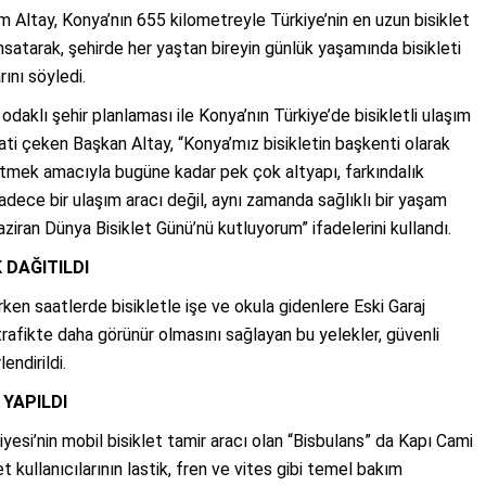
 Altay, Konya’nın 655 kilometreyle Türkiye’nin en uzun bisiklet
msatarak, şehirde her yaştan bireyin günlük yaşamında bisikleti
ını söyledi.
 odaklı şehir planlaması ile Konya’nın Türkiye’de bisikletli ulaşım
ti çeken Başkan Altay, “Konya’mız bisikletin başkenti olarak
k etmek amacıyla bugüne kadar pek çok altyapı, farkındalık
sadece bir ulaşım aracı değil, aynı zamanda sağlıklı bir yaşam
ziran Dünya Bisiklet Günü’nü kutluyorum” ifadelerini kullandı.
 DAĞITILDI
en saatlerde bisikletle işe ve okula gidenlere Eski Garaj
 trafikte daha görünür olmasını sağlayan bu yelekler, güvenli
endirildi.
 YAPILDI
esi’nin mobil bisiklet tamir aracı olan “Bisbulans” da Kapı Cami
 kullanıcılarının lastik, fren ve vites gibi temel bakım