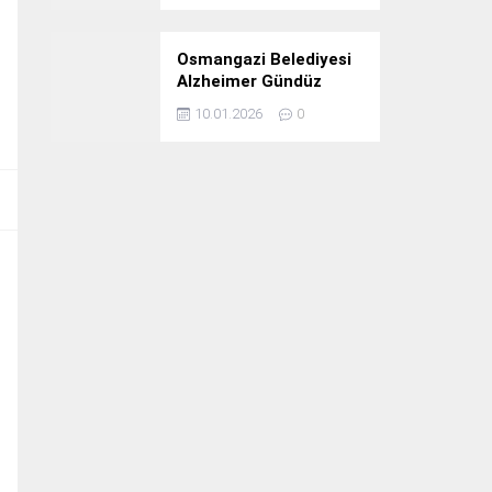
Osmangazi Belediyesi
Alzheimer Gündüz
Bakım Evi 3. Yılını
10.01.2026
0
Kutladı