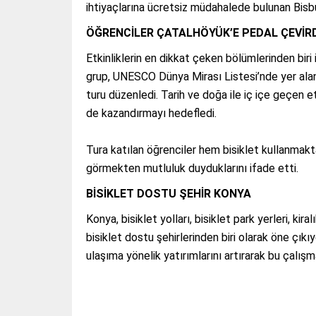
ihtiyaçlarına ücretsiz müdahalede bulunan Bisbu
ÖĞRENCİLER ÇATALHÖYÜK’E PEDAL ÇEVİRD
Etkinliklerin en dikkat çeken bölümlerinden biri
grup, UNESCO Dünya Mirası Listesi’nde yer alan v
turu düzenledi. Tarih ve doğa ile iç içe geçen etk
de kazandırmayı hedefledi.
Tura katılan öğrenciler hem bisiklet kullanma
görmekten mutluluk duyduklarını ifade etti.
BİSİKLET DOSTU ŞEHİR KONYA
Konya, bisiklet yolları, bisiklet park yerleri, kir
bisiklet dostu şehirlerinden biri olarak öne çık
ulaşıma yönelik yatırımlarını artırarak bu çalışm