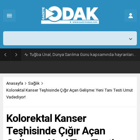
İstanbul,
26
°C
Açık
Tuğba Ünal, Dünya Sarılma Günü kapsamında hayranlarıyla buluştu
Anasayfa
Sağlık
Kolorektal Kanser Teşhisinde Çığır Açan Gelişme: Yeni Tanı Testi Umut
Vadediyor!
Kolorektal Kanser
Teşhisinde Çığır Açan