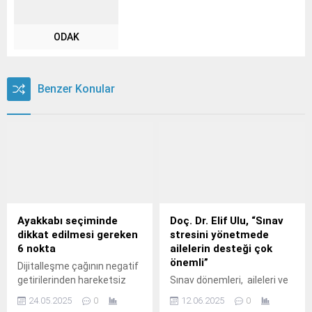
ODAK
Benzer Konular
Ayakkabı seçiminde
Doç. Dr. Elif Ulu, “Sınav
dikkat edilmesi gereken
stresini yönetmede
6 nokta
ailelerin desteği çok
önemli”
Dijitalleşme çağının negatif
getirilerinden hareketsiz
Sınav dönemleri, aileleri ve
yaşam tarzı, sağlıksız
öğrencileri hem fiziksel
24.05.2025
0
12.06.2025
0
beslenme alışkanları ve
hem de ruhsal olarak