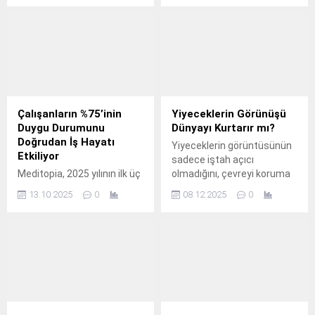
stres diyabetin giderek
etkiliyor.
yaygınlaşmasına yol açarak
halk sağlığını tehdit ediyor.
Çalışanların %75’inin
Yiyeceklerin Görünüşü
Duygu Durumunu
Dünyayı Kurtarır mı?
Doğrudan İş Hayatı
Yiyeceklerin görüntüsünün
Etkiliyor
sadece iştah açıcı
Meditopia, 2025 yılının ilk üç
olmadığını, çevreyi koruma
çeyreğinde topladığı
konusunda da büyük bir rol
13.10.2025
0
08.12.2025
0
verilerle hazırladığı
oynayabileceğini biliyor
Wellbeing Raporu’nda
muydunuz? Yeditepe
Türkiye’deki çalışanların
Üniversitesi Gastronomi ve
duygu durumları, ağrı
Mutfak Sanatları Bölümü
noktaları ve esenlik
Başkanı Prof.
düzeylerini analiz etti.