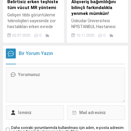
Belirtisiz erken teşhiste
Alışveriş bağımlılığını
tüm vücut MR yöntemi
bilinçli farkındalıkla
yenmek mümkün!
Gelişen tıbbi görüntüleme
teknolojileri sayesinde zor
Üsküdar Üniversitesi
hastalıkları erken evrede
NPİSTANBUL Hastanesi
tespit etmek günden güne
Uzman Klinik Psikolog
02.07.2025
0
10.11.2025
0
kolaylaşıyor.
Özgenur Taşkın, alışveriş
bağımlılığının belirtileri,
bilinçli farkındalıkla nasıl
Bir Yorum Yazın
yönetilebileceği ve sağlıklı
alışveriş alışkanlıkları
hakkında bilgi verdi.
Daha sonraki yorumlarımda kullanılması için adım, e-posta adresim