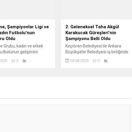
e, Şampiyonlar Ligi ve
2. Geleneksel Taha Akgül
adın Futbolu’nun
Karakucak Güreşleri’nin
ru Oldu
Şampiyonu Belli Oldu
 Grubu, kadın ve erkek
Keçiören Belediyesi ile Ankara
utbolunun gelişimini
Büyükşehir Belediyesi iş birliğinde
mek için UEFA ve UC31 ile
Keçiören Bağlum Şehit Hüseyin
2025
0
04.08.2025
0
ir ortaklık anlaşmasına
Demirtaş Stadyumu’nda
 hem Şampiyonlar Ligi hem
gerçekleştirilen 2.
Kadın Futbolu’nun resmi
du.