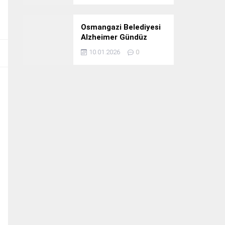
Osmangazi Belediyesi
Alzheimer Gündüz
Bakım Evi 3. Yılını
10.01.2026
0
Kutladı