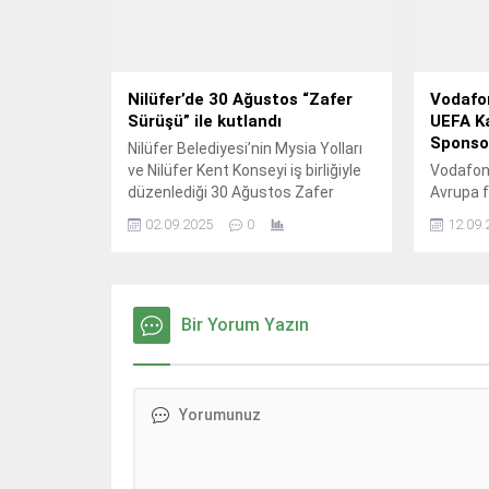
Nilüfer’de 30 Ağustos “Zafer
Vodafon
Sürüşü” ile kutlandı
UEFA K
Sponso
Nilüfer Belediyesi’nin Mysia Yolları
ve Nilüfer Kent Konseyi iş birliğiyle
Vodafone
düzenlediği 30 Ağustos Zafer
Avrupa f
Bayramı etkinliğinde, bisiklet
destekle
02.09.2025
0
12.09.
tutkunları “Zafer Sürüşü”nde bir
önemli b
araya gelerek bayram coşkusunu
vararak
yaşadı.
de UEFA 
ortağı ol
Bir Yorum Yazın