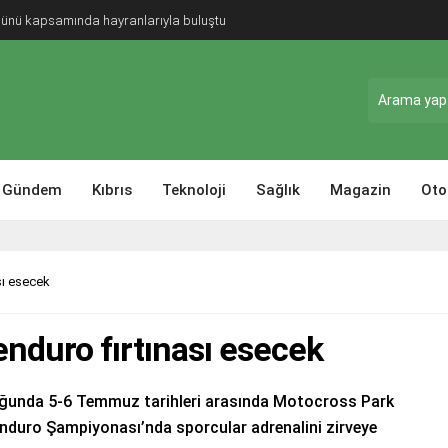
Günü kapsamında hayranlarıyla buluştu
Gündem
Kıbrıs
Teknoloji
Sağlık
Magazin
Oto
sı esecek
enduro fırtınası esecek
uğunda 5-6 Temmuz tarihleri arasında Motocross Park
Enduro Şampiyonası’nda sporcular adrenalini zirveye