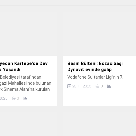
eyecan Kartepe’de Dev
Basın Bülteni: Eczacıbaşı
a Yaşandı
Dynavit evinde galip
Belediyesi tarafından
Vodafone Sultanlar Ligi’nin 7.
gazi Mahallesi’nde bulunan
23.11.2025
0
k Sinema Alanı’na kurulan
nda, Kartepeliler Türkiye A
2025
0
bol Takımı’nın Gürcistan ile
 karşılaşmayı hep birlikte