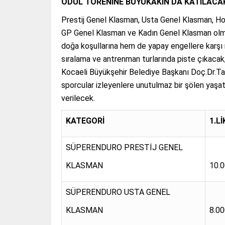
ÖDÜL TÖRENİNE BÜYÜKAKIN DA KATILACA
Prestij Genel Klasman, Usta Genel Klasman, H
GP Genel Klasman ve Kadın Genel Klasman olm
doğa koşullarına hem de yapay engellere kar
sıralama ve antrenman turlarında piste çıkacak,
Kocaeli Büyükşehir Belediye Başkanı Doç.Dr.Tahi
sporcular izleyenlere unutulmaz bir şölen yaşa
verilecek.
KATEGORİ
1.L
SÜPERENDURO PRESTİJ GENEL
KLASMAN
10.
SÜPERENDURO USTA GENEL
KLASMAN
8.0