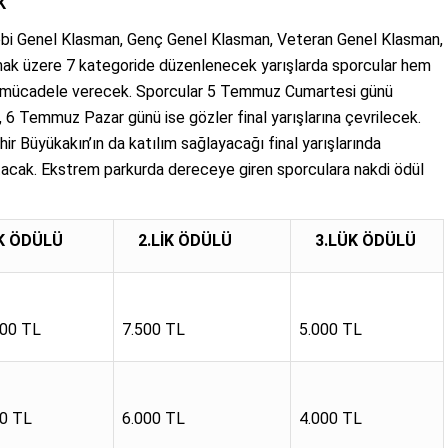
K
obi Genel Klasman, Genç Genel Klasman, Veteran Genel Klasman,
ak üzere 7 kategoride düzenlenecek yarışlarda sporcular hem
şı mücadele verecek. Sporcular 5 Temmuz Cumartesi günü
 6 Temmuz Pazar günü ise gözler final yarışlarına çevrilecek.
r Büyükakın’ın da katılım sağlayacağı final yarışlarında
tacak. Ekstrem parkurda dereceye giren sporculara nakdi ödül
İK ÖDÜLÜ
2.LİK ÖDÜLÜ
3.LÜK ÖDÜLÜ
000 TL
7.500 TL
5.000 TL
00 TL
6.000 TL
4.000 TL