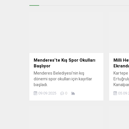
Menderes’te Kış Spor Okulları
Milli H
Başlıyor
Ekrand
Menderes Belediyesi’nin kış
Kartepe 
dönemi spor okulları için kayıtlar
Ertuğrul
başladı.
Kanalpar
dev ekra
09.09.2025
0
05.09.
Milli Fut
oynadığı
izledi.