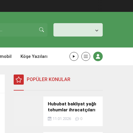
İstanbul,
26
°C
Açık
mobil
Köşe Yazıları
POPÜLER KONULAR
Hububat bakliyat yağlı
tohumlar ihracatçıları
Güney Kore yolcusu
11.01.2026
0