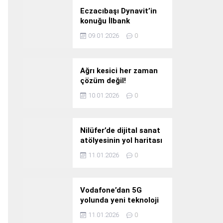
Eczacıbaşı Dynavit’in
konuğu İlbank
09.01.2026
0
Ağrı kesici her zaman
çözüm değil!
10.01.2026
0
Nilüfer’de dijital sanat
atölyesinin yol haritası
konuşuldu
11.01.2026
0
Vodafone’dan 5G
yolunda yeni teknoloji
yatırımı
11.01.2026
0