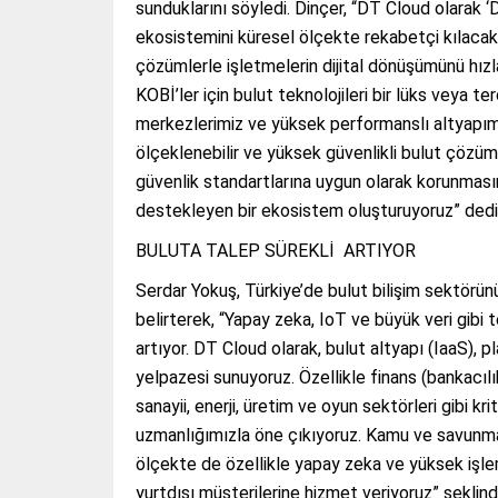
sunduklarını söyledi. Dinçer, “DT Cloud olarak ‘Dij
ekosistemini küresel ölçekte rekabetçi kılacak,
çözümlerle işletmelerin dijital dönüşümünü hız
KOBİ’ler için bulut teknolojileri bir lüks veya te
merkezlerimiz ve yüksek performanslı altyapım
ölçeklenebilir ve yüksek güvenlikli bulut çözüml
güvenlik standartlarına uygun olarak korunmasını
destekleyen bir ekosistem oluşturuyoruz” dedi
BULUTA TALEP SÜREKLİ ARTIYOR
Serdar Yokuş, Türkiye’de bulut bilişim sektör
belirterek, “Yapay zeka, IoT ve büyük veri gibi 
artıyor. DT Cloud olarak, bulut altyapı (IaaS), 
yelpazesi sunuyoruz. Özellikle finans (bankacılık
sanayii, enerji, üretim ve oyun sektörleri gibi k
uzmanlığımızla öne çıkıyoruz. Kamu ve savunma p
ölçekte de özellikle yapay zeka ve yüksek işle
yurtdışı müşterilerine hizmet veriyoruz” şeklin