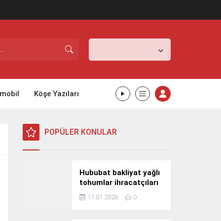
İstanbul,
25
°C
Açık
mobil
Köşe Yazıları
POPÜLER KONULAR
Hububat bakliyat yağlı
tohumlar ihracatçıları
Güney Kore yolcusu
11.01.2026
0