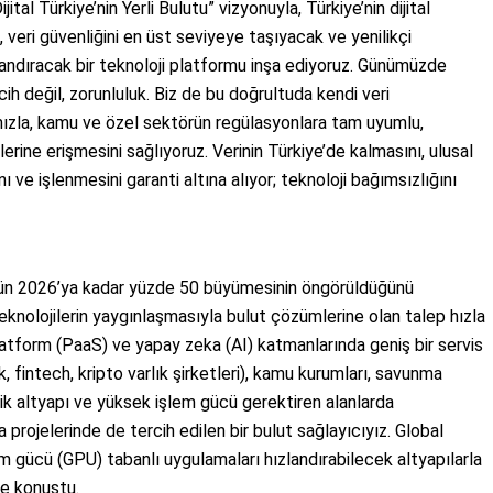
ital Türkiye’nin Yerli Bulutu” vizyonuyla, Türkiye’nin dijital
 veri güvenliğini en üst seviyeye taşıyacak ve yenilikçi
landıracak bir teknoloji platformu inşa ediyoruz. Günümüzde
rcih değil, zorunluluk. Biz de bu doğrultuda kendi veri
ızla, kamu ve özel sektörün regülasyonlara tam uyumlu,
erine erişmesini sağlıyoruz. Verinin Türkiye’de kalmasını, ulusal
 ve işlenmesini garanti altına alıyor; teknoloji bağımsızlığını
ünün 2026’ya kadar yüzde 50 büyümesinin öngörüldüğünü
teknolojilerin yaygınlaşmasıyla bulut çözümlerine olan talep hızla
platform (PaaS) ve yapay zeka (AI) katmanlarında geniş bir servis
, fintech, kripto varlık şirketleri), kamu kurumları, savunma
ritik altyapı ve yüksek işlem gücü gerektiren alanlarda
rojelerinde de tercih edilen bir bulut sağlayıcıyız. Global
m gücü (GPU) tabanlı uygulamaları hızlandırabilecek altyapılarla
de konuştu.