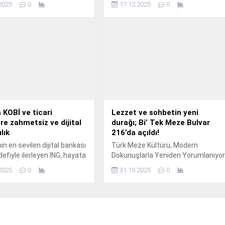
2025
0
17.12.2025
0
 eğitimlere başladı.
Didim ilçesinde yürütülen altyapı
çalışmaları aralıksız sürüyor.
 KOBİ ve ticari
Lezzet ve sohbetin yeni
ere zahmetsiz ve dijital
durağı; Bi’ Tek Meze Bulvar
lık
216’da açıldı!
in en sevilen dijital bankası
Türk Meze Kültürü, Modern
efiyle ilerleyen ING, hayata
Dokunuşlarla Yeniden Yorumlanıyo
i uygulamalar ile KOBİ ve
Modern mimarisi, seçkin
2025
0
31.10.2025
0
rketler için bankacılığı
restoranları, kafeleri ve Nefes
iz hale getirmeye devam
Terası’ndaki açık hava etkinlikleriyl
şehrin en keyifli yaşam ve
gastronomi merkezlerinden biri
olan Bulvar 216, yeni bir lezzet