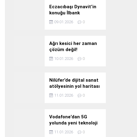
Eczacıbaşı Dynavit’in
konuğu İlbank
09.01.2026
0
Ağrı kesici her zaman
çözüm değil!
10.01.2026
0
Nilüfer’de dijital sanat
atölyesinin yol haritası
konuşuldu
11.01.2026
0
Vodafone’dan 5G
yolunda yeni teknoloji
yatırımı
11.01.2026
0