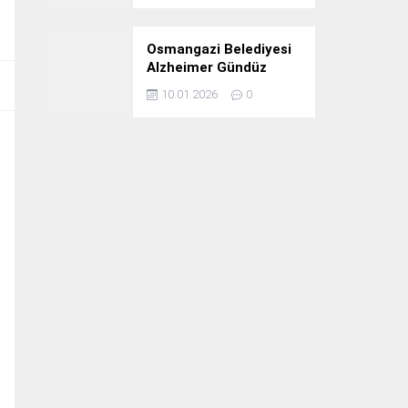
Osmangazi Belediyesi
Alzheimer Gündüz
Bakım Evi 3. Yılını
10.01.2026
0
Kutladı