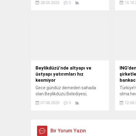
28.05.2025
0
15.10.
ilçelerde
Beylikdüzü’nde altyapı ve
ING’den
üstyapı yatırımları hız
şirketl
kesmiyor
bankacı
Gece gündüz demeden sahada
Türkiye’n
olan Beylikdüzü Belediyesi,
olma hed
yürüttüğü altyapı ve üstyapı
geçirdiğ
07.08.2025
0
12.08.
çalışmalarıyla ilçedeki kent
ticari şi
estetiğini ve ulaşım konforunu
zahmets
artırmaya devam ediyor.
ediyor.
Bir Yorum Yazın