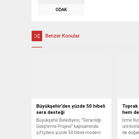
ODAK
Benzer Konular
Büyükşehir’den yüzde 50 hibeli
Toprak 
sera desteği
hem de
Büyükşehir Belediyesi, “Seracılığı
İzmir Bü
Geliştirme Projesi” kapsamında
üreticin
çiftçilere yüzde 50 hibeli modern
de doğa
sera kurulumu desteği veriyor.
toprak a