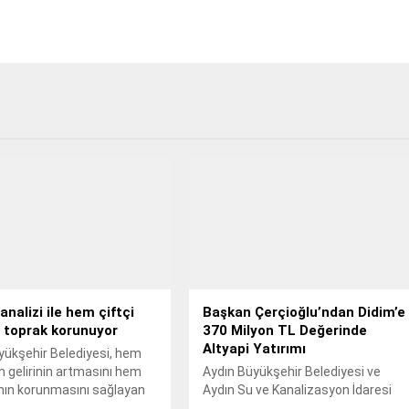
analizi ile hem çiftçi
Başkan Çerçioğlu’ndan Didim’e
 toprak korunuyor
370 Milyon TL Değerinde
Altyapi Yatırımı
yükşehir Belediyesi, hem
in gelirinin artmasını hem
Aydın Büyükşehir Belediyesi ve
nın korunmasını sağlayan
Aydın Su ve Kanalizasyon İdaresi
nalizi uygulaması için
Genel Müdürlüğü (ASKİ) tarafından