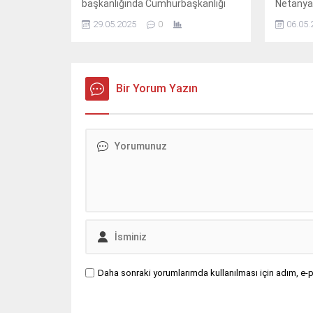
başkanlığında Cumhurbaşkanlığı
Netanyah
yerleşkesinde geniş katılımlı Üst
bağlantı
29.05.2025
0
06.05.
Koordinasyon Kurulu toplantısı
imzalan
düzenlendi. Toplantının odağında,
Kıbrıs bas
KKTC’ye yönelik dış kaynaklı
müttefik
ekonomik müdahaleler ve alınacak
projeyi 
önlemler yer aldı.
Bir Yorum Yazın
Ekonomi 
Cumhurbaşkanlığı’ndan yapılan
önce Tür
açıklamada, kurul toplantısında
edilen E
“Rum liderin doğrudan KKTC
projesini
ekonomisini hedef alan girişimleri”
yeni bağ
detaylı şekilde değerlendirildi.
elektrik
Açıklamada, “Yatırımcılara suçlu
muamelesi yapılmasına yönelik
terör faaliyetleri”...
Daha sonraki yorumlarımda kullanılması için adım, e-p