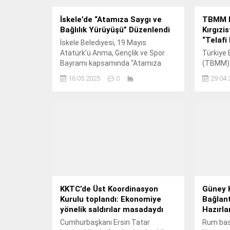
İskele’de “Atamıza Saygı ve
TBMM B
Bağlılık Yürüyüşü” Düzenlendi
Kırgızis
“Telafi
İskele Belediyesi, 19 Mayıs
Atatürk’ü Anma, Gençlik ve Spor
Türkiye 
Bayramı kapsamında “Atamıza
(TBMM)
Saygı ve Bağlılık Yürüyüşü”
Kurtulmu
16.05.2025
0
29.04.
düzenledi. Etkinlik, yürüyüşün
bulunduğ
ardından şiirler ve halk danslarıyla
Devletle
devam etti. İskele Belediyesi
ülkeleri
tarafından 19 Mayıs Atatürk’ü
Kesimi’n
Anma, Gençlik ve Spor Bayramı
önemli a
kapsamında “Atamıza Saygı ve
Kurtulmu
Bağlılık Yürüyüşü” düzenlendi.
ve Özbek
Gençlik Dairesi ve bölgedeki
Kesimi’n
okulların katkısıyla...
Semerkan
ifadelerl
bulunarak
KKTC’de Üst Koordinasyon
Güney Kı
Kurulu toplandı: Ekonomiye
Bağlant
yönelik saldırılar masadaydı
Hazırla
Cumhurbaşkanı Ersin Tatar
Rum bası