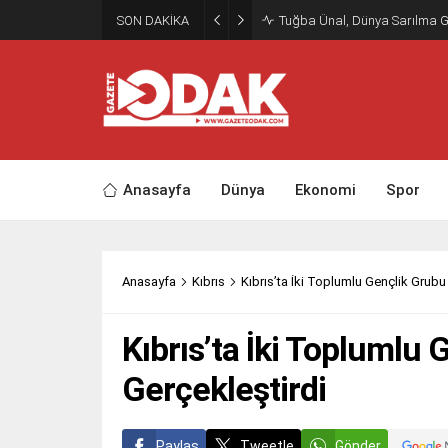
SON DAKİKA
Tuğba Ünal, Dünya Sarılma 
Anasayfa
Dünya
Ekonomi
Spor
Anasayfa
Kıbrıs
Kıbrıs’ta İki Toplumlu Gençlik Grubu 
Kıbrıs’ta İki Toplumlu 
Gerçekleştirdi
Paylaş
Tweetle
Gönder