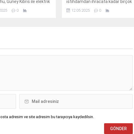
u, Güney Kıbrıs ile elektrik
istihdamdan ihracata kadar birçok
sı için bu yıl anlaşma
alanda ekonomiye can veriyor.
2025
0
12.05.2025
0
acağını duyurdu. Güney
Ekonomik büyümenin lokomotifi
ını İsrail’i “stratejik
konumundaki sektörün katkıları
” olarak nitelendirirken,
detaylarıyla haberimizde. Kuzey
Hindistan Orta DoğuAvrupa
Kıbrıs Türk Cumhuriyeti’nde son
Koridoru ilişkilendirdi. Daha
yıllarda hız kazanan inşaat
kiye’nin engellediği iddia
faaliyetleri, ülke ekonomisine ciddi
urasia Interconnector
katkılar sunuyor. İnşaat sektörü,
n akıbeti belirsizken, bu
yalnızca konut üretimi değil; aynı
lantının gelecekte Avrupa
zamanda istihdam, malzeme
 şebekesine...
tedariği, hizmet sektörü
hareketliliği ve...
osta adresim ve site adresim bu tarayıcıya kaydedilsin.