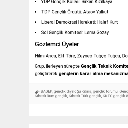
YDP Gençlik Kolları: Birkan Kızılkaya
TDP Gençlik Örgütü: Ataöv Yalkut
Liberal Demokrasi Hareketi: Halef Kurt
Sol Gençlik Komitesi: Lema Gozay
Gözlemci Üyeler
Hilmi Arıca, Elif Töre, Zeynep Tuğçe Tuğcu, D
Grup, ilerleyen süreçte
Gençlik Teknik Komite
geliştirerek
gençlerin karar alma mekanizmala
BAGEP
gençlik diyaloğu Kıbrıs
gençlik forumu
Genç
,
,
,
Kıbrıslı Rum gençlik
Kıbrıslı Türk gençlik
KKTC gençlik ör
,
,