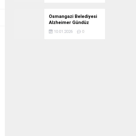
Osmangazi Belediyesi
Alzheimer Gündüz
Bakım Evi 3. Yılını
10.01.2026
0
Kutladı