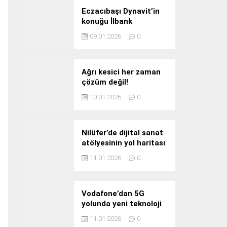
Eczacıbaşı Dynavit’in
konuğu İlbank
09.01.2026
0
Ağrı kesici her zaman
çözüm değil!
10.01.2026
0
Nilüfer’de dijital sanat
atölyesinin yol haritası
konuşuldu
11.01.2026
0
Vodafone’dan 5G
yolunda yeni teknoloji
yatırımı
11.01.2026
0