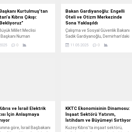
aşkanı Kurtulmuş’tan
Bakan Gardiyanoğlu: Engelli
tan’a Kıbrıs Çıkışı:
Oteli ve Otizm Merkezinde
 Bekliyoruz”
Sona Yaklaşıldı
Büyük Millet Meclisi
Çalışma ve Sosyal Güvenlik Bakanı
 Başkanı Numan
Sadık Gardiyanoğlu, Demirhan’daki
ş, resmi ziyaret için
Engelli Oteli Projesi ve Otizm
2025
0
11.05.2025
0
u Kırgızistan’da, Türk
Merkezi çalışmalarında sona
ri Teşkilatı (TDT) üyesi
gelindiğini açıkladı. Projeler, ailelere
n Güney Kıbrıs Rum
ücretsiz hizmet sunacak. Çalışma
e yönelik tutumuna dair
ve Sosyal Güvenlik Bakanı Sadık
çıklamalarda bulundu.
Gardiyanoğlu, engelli bireyler ve
ş, Kırgızistan, Kazakistan
ailelerine yönelik sosyal destek
istan’ın Güney Kıbrıs Rum
projeleri hakkında açıklamalarda
e büyükelçi ataması ve
bulundu. Katıldığı bir televizyon
t’taki zirve bildirisindeki
programında konuşan Bakan
e ilgili değerlendirmelerde
Gardiyanoğlu, Demirhan Engelsiz...
, Kırgızistan’ın henüz...
brıs ve İsrail Elektrik
KKTC Ekonomisinin Dinamosu:
ısı İçin Anlaşmaya
İnşaat Sektörü Yatırım,
nıyor
İstihdam ve Büyümeyi Sırtlıyor
nına göre, İsrail Başbakanı
Kuzey Kıbrıs’ta inşaat sektörü,