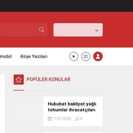
İstanbul,
25
°C
Açık
mobil
Köşe Yazıları
POPÜLER KONULAR
Hububat bakliyat yağlı
tohumlar ihracatçıları
Güney Kore yolcusu
11.01.2026
0