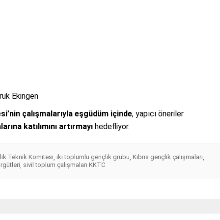
oruk Ekingen
si’nin çalışmalarıyla eşgüdüm içinde
, yapıcı öneriler
rına katılımını artırmayı
hedefliyor.
lik Teknik Komitesi
iki toplumlu gençlik grubu
Kıbrıs gençlik çalışmaları
,
,
,
gütleri
sivil toplum çalışmaları KKTC
,