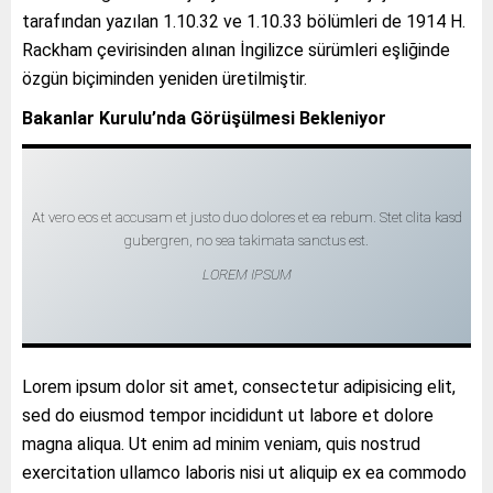
tarafından yazılan 1.10.32 ve 1.10.33 bölümleri de 1914 H.
Rackham çevirisinden alınan İngilizce sürümleri eşliğinde
özgün biçiminden yeniden üretilmiştir.
Bakanlar Kurulu’nda Görüşülmesi Bekleniyor
At vero eos et accusam et justo duo dolores et ea rebum. Stet clita kasd
gubergren, no sea takimata sanctus est.
LOREM IPSUM
Lorem ipsum dolor sit amet, consectetur adipisicing elit,
sed do eiusmod tempor incididunt ut labore et dolore
magna aliqua. Ut enim ad minim veniam, quis nostrud
exercitation ullamco laboris nisi ut aliquip ex ea commodo