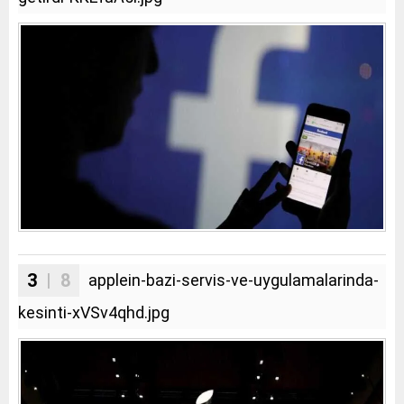
3
| 8
applein-bazi-servis-ve-uygulamalarinda-
kesinti-xVSv4qhd.jpg