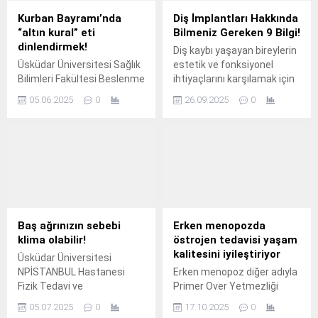
Kurban Bayramı’nda
Diş İmplantları Hakkında
“altın kural” eti
Bilmeniz Gereken 9 Bilgi!
dinlendirmek!
Diş kaybı yaşayan bireylerin
Üsküdar Üniversitesi Sağlık
estetik ve fonksiyonel
Bilimleri Fakültesi Beslenme
ihtiyaçlarını karşılamak için
ve Diyetetik Bölümü Öğr.
kullanılan en etkili
05.06.2025
0
26.09.2025
0
çözümlerden biri de diş
implantları.
Baş ağrınızın sebebi
Erken menopozda
klima olabilir!
östrojen tedavisi yaşam
kalitesini iyileştiriyor
Üsküdar Üniversitesi
NPİSTANBUL Hastanesi
Erken menopoz diğer adıyla
Fizik Tedavi ve
Primer Over Yetmezliği
Rehabilitasyon Uzmanı
(POI) tanısı, 40 yaşın
05.07.2025
0
17.10.2025
0
Prof.
altındaki kadınlarda ortaya