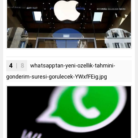
4
| 8
whatsapptan-yeni-ozellik-tahmini-
gonderim-suresi-gorulecek-YWxfFEig.jpg