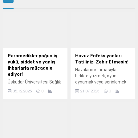
Paramedikler yoğun iş
Havuz Enfeksiyonları
yükü, şiddet ve yanlış
Tatilinizi Zehir Etmesin!
ihbarlarla mücadele
Havaların ısınmasıyla
ediyor!
birlikte yüzmek, oyun
Üsküdar Üniversitesi Sağlık
oynamak veya serinlemek
Hizmetleri Meslek
amacıyla kullanılan
05.12.2025
0
21.07.2025
0
Yüksekokulu İlk ve Acil
havuzlar, jakuziler, su
Yardım Program Başkanı
parkları ve kaplıcalar
Öğr.
mikropların bulaşması için
önemli bir risk oluşturuyor.