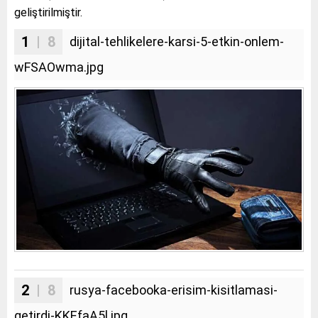
geliştirilmiştir.
1
| 8
dijital-tehlikelere-karsi-5-etkin-onlem-
wFSAOwma.jpg
2
| 8
rusya-facebooka-erisim-kisitlamasi-
getirdi-KKEfaA5l.jpg