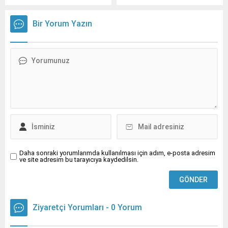
çıkan, adet düzensizliği ve
Folikül Uyarıcı Hormon (FSH)
Bir Yorum Yazın
konsantrasyonlarının
menopoz sonrası aralıkta
olması durumu olarak
tanımlanıyor.
Daha sonraki yorumlarımda kullanılması için adım, e-posta adresim
ve site adresim bu tarayıcıya kaydedilsin.
Ziyaretçi Yorumları - 0 Yorum