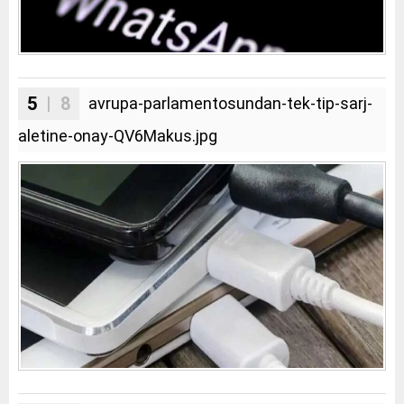
5
| 8
avrupa-parlamentosundan-tek-tip-sarj-
aletine-onay-QV6Makus.jpg