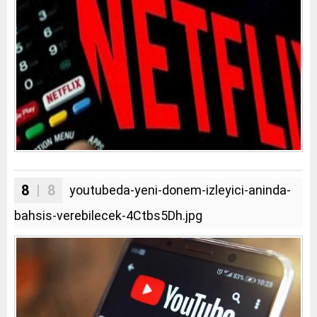
8
| 8
youtubeda-yeni-donem-izleyici-aninda-
bahsis-verebilecek-4Ctbs5Dh.jpg