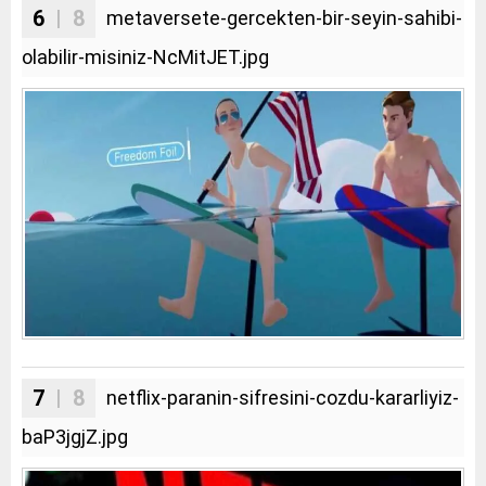
6
| 8
metaversete-gercekten-bir-seyin-sahibi-
olabilir-misiniz-NcMitJET.jpg
7
| 8
netflix-paranin-sifresini-cozdu-kararliyiz-
baP3jgjZ.jpg