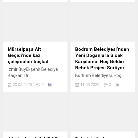
edilen Gazzeli ailelerle bir
eşitlik konularında ortak
araya geldi.
projeler hayata geçirilecek.
Mürselpaşa Alt
Bodrum Belediyesi’nden
Geçidi’nde kazı
Yeni Doğanlara Sıcak
çalışmaları başladı
Karşılama: Hoş Geldin
Bebek Projesi Sürüyor
İzmir Büyükşehir Belediye
Başkanı Dr.
Bodrum Belediyesi, Hoş
Geldin Bebek Projesi
20.05.2025
0
11.05.2025
0
kapsamında yeni doğan
bebeklerin ailelerine
ziyaretler düzenleyerek
hediye setleri takdim ediyor.
Başkan Tamer Mandalinci,
sosyal belediyecilik vurgusu
yaptı. odrum Belediyesi,
yeni doğan bebekler ve
aileleri için hayata geçirdiği