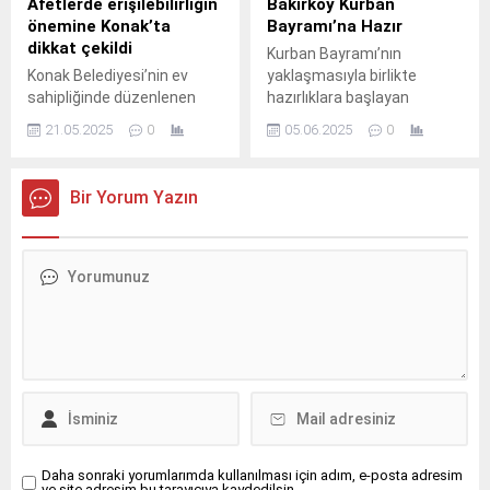
Afetlerde erişilebilirliğin
Bakırköy Kurban
Hoş Geldin Bebek Projesi
önemine Konak’ta
Bayramı’na Hazır
kapsamında ziyaretlerine
dikkat çekildi
Kurban Bayramı’nın
devam ediyor. Projeyi
Konak Belediyesi’nin ev
yaklaşmasıyla birlikte
yürüten Bodrum Belediyesi
sahipliğinde düzenlenen
hazırlıklara başlayan
Basın Yayın ve Halkla...
‘Engelli, Yaşlı ve Özel
Bakırköy Belediyesi, ilçe
21.05.2025
0
05.06.2025
0
Gereksinimli Bireyler için
genelindeki camilerde ve
Afet Stratejisi ve Risk
parklarda temizlik çalışması
Azaltma Yöntemleri’
gerçekleştirirken, bulvarlara
Bir Yorum Yazın
seminerinde erişilebilirliğin
da çiçekler dikerek
önemine vurgu yapan
vatandaşları bayrama
Adnan Kuyumcu, “Engelleri
uygun bir atmosferle
yaratanlar da engelleri
buluşturdu.
kaldıranlar da insanlardır”
sözleriyle afet öncesi
hazırlıklar ve sonrasında
yapılacaklar sayesinde
daha çok canın
korunacağını ifade etti.
Daha sonraki yorumlarımda kullanılması için adım, e-posta adresim
ve site adresim bu tarayıcıya kaydedilsin.