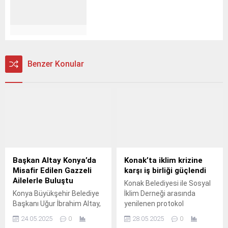
Benzer Konular
Başkan Altay Konya’da
Konak’ta iklim krizine
Misafir Edilen Gazzeli
karşı iş birliği güçlendi
Ailelerle Buluştu
Konak Belediyesi ile Sosyal
Konya Büyükşehir Belediye
İklim Derneği arasında
Başkanı Uğur İbrahim Altay,
yenilenen protokol
Büyükşehir Belediyesi
kapsamında çevre, iklim
24.05.2025
0
28.05.2025
0
tarafından Konya’da misafir
değişikliği ve toplumsal