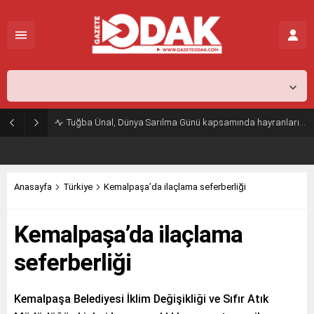
İstanbul,
26
°C
Açık
Tuğba Ünal, Dünya Sarılma Günü kapsamında hayranlarıyla buluştu
Anasayfa
Türkiye
Kemalpaşa’da ilaçlama seferberliği
Kemalpaşa’da ilaçlama
seferberliği
Kemalpaşa Belediyesi İklim Değişikliği ve Sıfır Atık