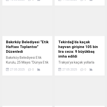
Ahmet Pekyatırmacı, 19
Karadeniz, Marmara, Ege ve
Mayıs Atatürk'ü Anma,
Doğu Akdeniz’de
Gençlik ve Spor Bayramı
düzenlenen DENİZKURDU-
nedeniyle yayımladığı
II/2025 Tatbikatı
kutlama mesajında,
kapsamında
“Ülkemizin geleceği, kendini
gerçekleştirilen Seçkin
her anlamda çok iyi
Gözlemci Günü faaliyetleri
yetiştirmiş gençlerimizin
başarıyla tamamlandı.
ellerinde şekillenecektir”
Tatbikat, Türkiye’nin
Bakırköy Belediyesi “Etik
Tekirdağ’da kaçak
dedi.
denizlerdeki caydırıcılığını,
Haftası Toplantısı”
hayvan girişine 105 bin
hazırlık seviyesini ve
Düzenledi
lira ceza: 9 büyükbaş
müşterek harekât
imha edildi
Bakırköy Belediyesi Etik
yeteneğini geliştirme
Kurulu, 25 Mayıs “Dünya Etik
Trakya’ya kaçak yollarla
amacıyla geniş katılımla
Günü” ve 25-31 Mayıs
büyükbaş hayvan sokan bir
yürütüldü. Tatbikata toplam
27.05.2025
0
27.05.2025
0
"Etik Haftası" dolayısıyla
besiciye 105 bin lira para
120 gemi, 85 hava unsuru, 1
personellere yönelik bir
cezası verildi. El konulan
SAT ve 2 SAS timi ile...
toplantı düzenledi.
hayvanlar hastalık riski
nedeniyle imha edildi.
Tekirdağ’da Trakya
bölgesine yasak olmasına
rağmen Anadolu’dan kaçak
yolla getirilen büyükbaş