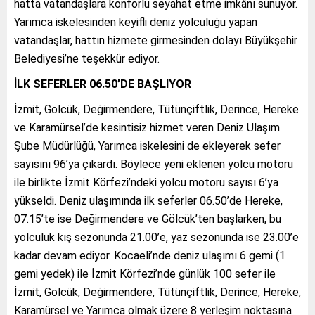
hatta vatandaşlara konforlu seyahat etme imkânı sunuyor.
Yarımca iskelesinden keyifli deniz yolculuğu yapan
vatandaşlar, hattın hizmete girmesinden dolayı Büyükşehir
Belediyesi’ne teşekkür ediyor.
İLK SEFERLER 06.50’DE BAŞLIYOR
İzmit, Gölcük, Değirmendere, Tütünçiftlik, Derince, Hereke
ve Karamürsel’de kesintisiz hizmet veren Deniz Ulaşım
Şube Müdürlüğü, Yarımca iskelesini de ekleyerek sefer
sayısını 96’ya çıkardı. Böylece yeni eklenen yolcu motoru
ile birlikte İzmit Körfezi’ndeki yolcu motoru sayısı 6’ya
yükseldi. Deniz ulaşımında ilk seferler 06.50’de Hereke,
07.15’te ise Değirmendere ve Gölcük’ten başlarken, bu
yolculuk kış sezonunda 21.00’e, yaz sezonunda ise 23.00’e
kadar devam ediyor. Kocaeli’nde deniz ulaşımı 6 gemi (1
gemi yedek) ile İzmit Körfezi’nde günlük 100 sefer ile
İzmit, Gölcük, Değirmendere, Tütünçiftlik, Derince, Hereke,
Karamürsel ve Yarımca olmak üzere 8 yerleşim noktasına