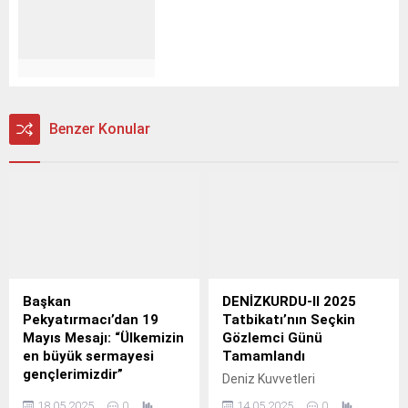
Benzer Konular
Başkan
DENİZKURDU-II 2025
Pekyatırmacı’dan 19
Tatbikatı’nın Seçkin
Mayıs Mesajı: “Ülkemizin
Gözlemci Günü
en büyük sermayesi
Tamamlandı
gençlerimizdir”
Deniz Kuvvetleri
Selçuklu Belediye Başkanı
Komutanlığı tarafından
18.05.2025
0
14.05.2025
0