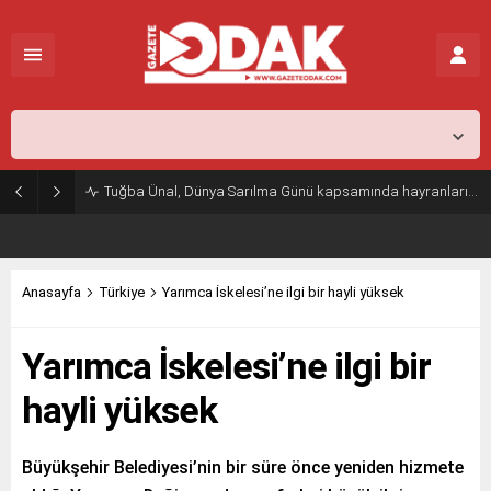
İstanbul,
31
°C
Açık
Tuğba Ünal, Dünya Sarılma Günü kapsamında hayranlarıyla buluştu
Anasayfa
Türkiye
Yarımca İskelesi’ne ilgi bir hayli yüksek
Yarımca İskelesi’ne ilgi bir
hayli yüksek
Büyükşehir Belediyesi’nin bir süre önce yeniden hizmete