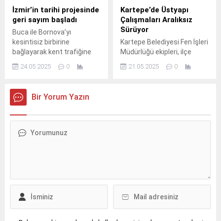
hayvanlara jandarma el
İzmir’in tarihi projesinde
Kartepe’de Üstyapı
koydu. Olay, Ergene
geri sayım başladı
Çalışmaları Aralıksız
ilçesindeki Saray Otoban
Sürüyor
Buca ile Bornova’yı
Kontrol Noktası’nda
kesintisiz birbirine
Kartepe Belediyesi Fen İşleri
meydana geldi. Jandarma
bağlayarak kent trafiğine
Müdürlüğü ekipleri, ilçe
ekiplerinin şüphe üzerine...
nefes aldıracak Onat
genelinde yol konforunu
24.05.2025
0
21.05.2025
0
Tüneli’nde ışık göründü.
artırmaya yönelik parke
tamiratı ve yeni parke
imalatı çalışmalarını
Bir Yorum Yazın
sürdürüyor.