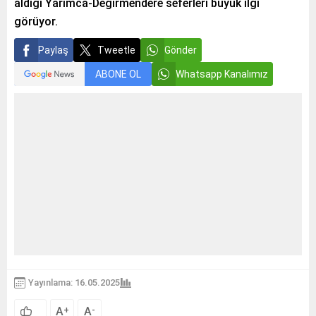
aldığı Yarımca-Değirmendere seferleri büyük ilgi
görüyor.
Paylaş
Tweetle
Gönder
ABONE OL
Whatsapp Kanalımız
Yayınlama: 16.05.2025
A
A
+
-