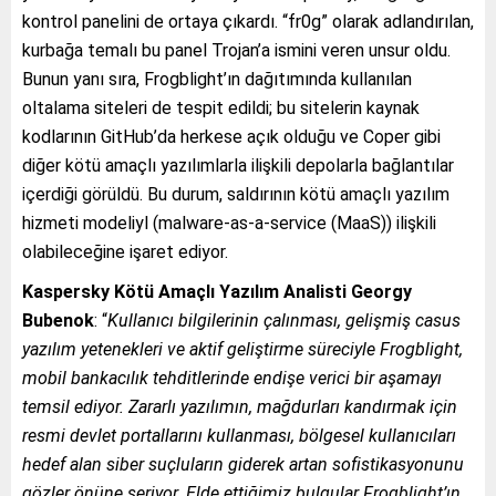
kontrol panelini de ortaya çıkardı. “fr0g” olarak adlandırılan,
kurbağa temalı bu panel Trojan’a ismini veren unsur oldu.
Bunun yanı sıra, Frogblight’ın dağıtımında kullanılan
oltalama siteleri de tespit edildi; bu sitelerin kaynak
kodlarının GitHub’da herkese açık olduğu ve Coper gibi
diğer kötü amaçlı yazılımlarla ilişkili depolarla bağlantılar
içerdiği görüldü. Bu durum, saldırının kötü amaçlı yazılım
hizmeti modeliyl (malware-as-a-service (MaaS)) ilişkili
olabileceğine işaret ediyor.
Kaspersky Kötü Amaçlı Yazılım Analisti Georgy
Bubenok
: “
Kullanıcı bilgilerinin çalınması, gelişmiş casus
yazılım yetenekleri ve aktif geliştirme süreciyle Frogblight,
mobil bankacılık tehditlerinde endişe verici bir aşamayı
temsil ediyor. Zararlı yazılımın, mağdurları kandırmak için
resmi devlet portallarını kullanması, bölgesel kullanıcıları
hedef alan siber suçluların giderek artan sofistikasyonunu
gözler önüne seriyor. Elde ettiğimiz bulgular Frogblight’ın