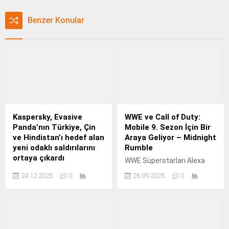
Benzer Konular
Kaspersky, Evasive
WWE ve Call of Duty:
Panda’nın Türkiye, Çin
Mobile 9. Sezon İçin Bir
ve Hindistan’ı hedef alan
Araya Geliyor – Midnight
yeni odaklı saldırılarını
Rumble
ortaya çıkardı
WWE Süperstarları Alexa
Kaspersky, Evasive Panda
Bliss ve Undertaker, Call of
24.12.2025
0
26.09.2025
0
adlı tehdit aktörü
Duty®: Mobile'a 9.
tarafından yürütülen
sofistike bir siber casusluk
kampanyasına ilişkin yeni
bulgularını paylaştı.