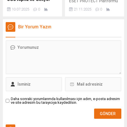
ESET PROTECT Platformu
KRAFTON, Inc.
ile modern bir uzaktan
10.07.2025
0
21.11.2025
0
izleme ve yönetim (RMM)
çözümü olan ConnectWise
Asio ile yaptığı
Bir Yorum Yazın
entegrasyonu duyurdu.
Daha sonraki yorumlarımda kullanılması için adım, e-posta adresim
ve site adresim bu tarayıcıya kaydedilsin.