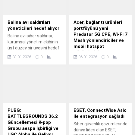
Balina avı saldırıları
Acer, bağlantı ürünleri
yöneticileri hedef alıyor
portföyünü yeni
Predator 5G CPE, Wi-Fi 7
Balina avı siber saldırısı,
Mesh yönlendiriciler ve
kurumsal yönetim ekibinin
mobil hotspot
üst düzey bir üyesini hedef
çözümleriyle
alan bir saldırı türü.
03.01.2026
0
06.01.2026
0
genişletiyor
Acer, yeni nesil Wi-Fi 7 ve 5G
performansını daha geniş
kullanım senaryolarına
taşıyan dört yeni ağ
cihazıyla bağlantı ürünleri
portföyünü genişlettiğini
duyurdu.
PUBG:
ESET, ConnectWise Asio
BATTLEGROUNDS 36.2
ile entegrasyon sağladı
Güncellemesi K-pop
Siber güvenlik çözümlerinde
Grubu aespa İşbirliği ve
dünya lideri olan ESET,
UGC Alpha ile Geliyor