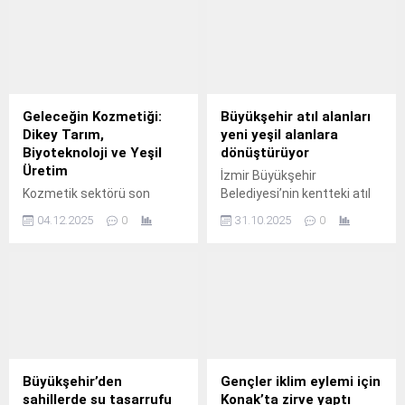
Geleceğin Kozmetiği:
Büyükşehir atıl alanları
Dikey Tarım,
yeni yeşil alanlara
Biyoteknoloji ve Yeşil
dönüştürüyor
Üretim
İzmir Büyükşehir
Kozmetik sektörü son
Belediyesi’nin kentteki atıl
yıllarda önemli bir dönüşüm
alanları yeşil alana
04.12.2025
0
31.10.2025
0
geçiriyor.
dönüştürme çalışmaları
kapsamında Bayraklı
Soğukkuyu Mahallesi’nde
bölge sakinlerinin keyifle
vakit geçirip dinleneceği,
spor yapacağı park alanı
yaratıldı.
Büyükşehir’den
Gençler iklim eylemi için
sahillerde su tasarrufu
Konak’ta zirve yaptı