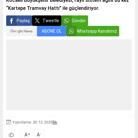
Kocaeli Büyükşehir Belediyesi, raylı sistem ağını bu kez
“Kartepe Tramvay Hattı” ile güçlendiriyor.
Paylaş
Tweetle
Gönder
ABONE OL
Whatsapp Kanalımız
Yayınlama: 20.12.2025
A
A
+
-