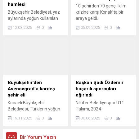
hamlesi
10 şehirden 70 genç, iklim
Büyükşehir Belediyesi, yaz
krizine karşı Konak’ta bir
aylarında yoğun kullanılan
araya geldi.
plajlarda su israfını önlemek
12.08.2025
0
05.09.2025
0
amacıyla yeni bir
uygulamayı hayata geçirdi.
Büyükşehir’den
Başkan Şadi Özdemir
Asenovgrad’a kardeş
başarılı sporcuları
şehir eli
ağırladı
Kocaeli Büyükşehir
Nilüfer Belediyespor U11
Belediyesi, Türklerin yoğun
Takımı, 2024-
olarak yaşadığı
2025 sezonunda Bursa
19.11.2025
0
30.06.2025
0
Bulgaristan’ın Asenovgrad
ikincisi olarak elde ettiği
Belediyesi ile kardeş şehir
başarıyı Nilüfer Belediye
protokolü imzaladı.
Başkanı Şadi Özdemir ile
Bir Yorum Yazın