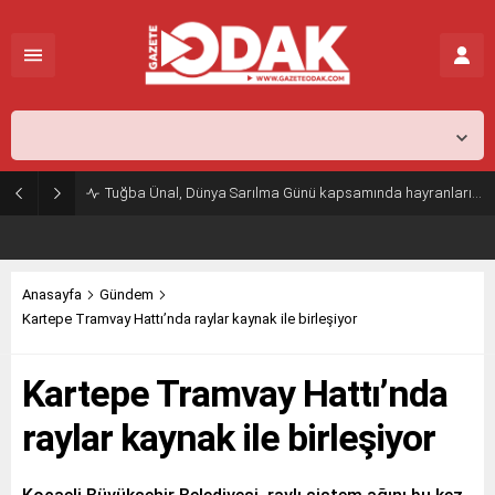
İstanbul,
31
°C
Açık
Tuğba Ünal, Dünya Sarılma Günü kapsamında hayranlarıyla buluştu
Anasayfa
Gündem
Kartepe Tramvay Hattı’nda raylar kaynak ile birleşiyor
Kartepe Tramvay Hattı’nda
raylar kaynak ile birleşiyor