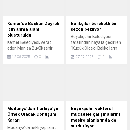
Kemer’de Başkan Zeyrek
Balıkçılar bereketli bir
için anma alanı
sezon bekliyor
oluşturuldu
Büyükşehir Belediyesi
Kemer Belediyesi, vefat
tarafından hayata geçirilen
eden Manisa Büyükşehir
“Küçük Ölçekli Balıkçıların
Belediye Başkanı Ferdi
Desteklenmesi Projesi”
12.06.2025
0
27.07.2025
0
Zeyrek’in anısını yaşatmak
kapsamında verilen destek
amacıyla anma alanı
paketleri ile yeni sezon
oluşturdu.
hazırlıkları başladı.
Mudanya’dan Türkiye’ye
Büyükşehir vektörel
Örnek Olacak Dönüşüm
mücadele çalışmalarını
Kararı
mesire alanlarında da
sürdürüyor
Mudanya’da riskli yapıların,