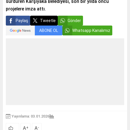
sürdüren Karşıyaka Belediyesi, son bir yılda öncü
projelere imza attı.
Paylaş
Tweetle
Gönder
ABONE OL
Whatsapp Kanalımız
Yayınlama: 03.01.2026
A
A
+
-