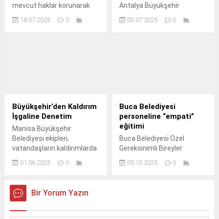
mevcut haklar korunarak
Antalya Büyükşehir
yerinde dönüşümünü
Belediyesi, yaz aylarının
18.07.2025
0
03.07.2025
0
sağlayan plan notu, Bursa
gelmesiyle birlikte halkın
Büyükşehir Belediye
yoğun olarak kullandığı park,
Meclisi’nde oy birliğiyle
piknik ve mesire alanları ile
kabul edildi.
sahil kenarlarında
haşerelere karşı ilaçlama
çalışmalarını aralıksız
sürdürüyor.
Büyükşehir’den Kaldırım
Buca Belediyesi
İşgaline Denetim
personeline “empati”
eğitimi
Manisa Büyükşehir
Belediyesi ekipleri,
Buca Belediyesi Özel
vatandaşların kaldırımlarda
Gereksinimli Bireyler
rahat bir şekilde
Danışma Merkezi personeli,
01.06.2025
0
05.10.2025
0
yürüyebilmeleri için
hizmet kalitesini ve
denetimlerini sürdürüyor.
toplumsal duyarlılığı
artırmak amacıyla İzmir
Bir Yorum Yazın
Büyükşehir Belediyesi
Engelli Farkındalık
Merkezi'nde eğitime katıldı.