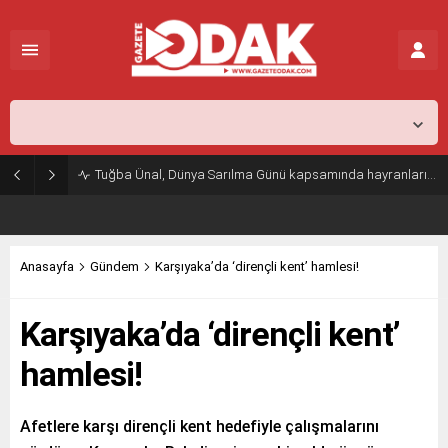
İstanbul,
25
°C
Açık
Tuğba Ünal, Dünya Sarılma Günü kapsamında hayranlarıyla buluştu
Anasayfa
Gündem
Karşıyaka’da ‘dirençli kent’ hamlesi!
Karşıyaka’da ‘dirençli kent’
hamlesi!
Afetlere karşı dirençli kent hedefiyle çalışmalarını