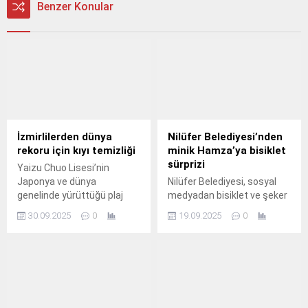
Benzer Konular
İzmirlilerden dünya
Nilüfer Belediyesi’nden
rekoru için kıyı temizliği
minik Hamza’ya bisiklet
sürprizi
Yaizu Chuo Lisesi’nin
Japonya ve dünya
Nilüfer Belediyesi, sosyal
genelinde yürüttüğü plaj
medyadan bisiklet ve şeker
temizliği hareketini
isteğinde bulunan minik
30.09.2025
0
19.09.2025
0
genişletmek amacıyla
Hamza’ya kayıtsız kalmadı.
başlattığı Guinness Dünya
Rekoru hedefine İzmir
Büyükşehir Belediyesi ve
İzmir Ekonomi
Üniversitesi’nden destek
geldi.