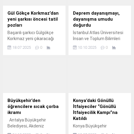
Gül Gökçe Korkmaz’dan
Deprem dayanışmayı,
yeni şarkısı öncesi tatil
dayanışma umudu
pozları
doğurdu
Başarılı şarkıcı Gülgökçe
İstanbul Atlas Üniversitesi
Korkmaz yeni çıkaracağı
İnsan ve Toplum Bilimleri
maxi- single çalışması için
Fakültesi bünyesinde
18.07.2025
0
10.10.2025
0
Bodrum'da enerji depoladı.
çalışmalar yürüten Psikoloji
Laboratuvarı’nda
gerçekleştirilen ve TÜBİTAK
tarafından desteklenen
çalışmada, 6 Şubat
depremleri sonrasında
üniversiteli gençlerin
umutsuzluk ve deprem
farkındalık düzeyleri
Büyükşehir’den
Konya’daki Gönüllü
incelendi.
öğrencilere sıcak çorba
İtfaiyeciler “Gönüllü
ikramı
İtfaiyecilik Kampı”na
Katıldı
Antalya Büyükşehir
Belediyesi, Akdeniz
Konya Büyükşehir
Üniversitesi öğrencilerine
Belediyesi tarafından afet