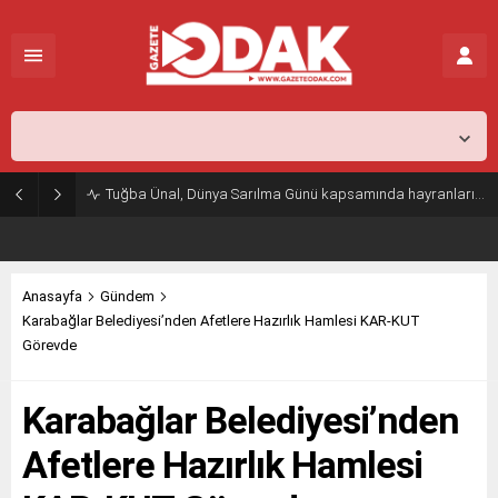
İstanbul,
26
°C
Açık
Tuğba Ünal, Dünya Sarılma Günü kapsamında hayranlarıyla buluştu
Anasayfa
Gündem
Karabağlar Belediyesi’nden Afetlere Hazırlık Hamlesi KAR-KUT
Görevde
Karabağlar Belediyesi’nden
Afetlere Hazırlık Hamlesi