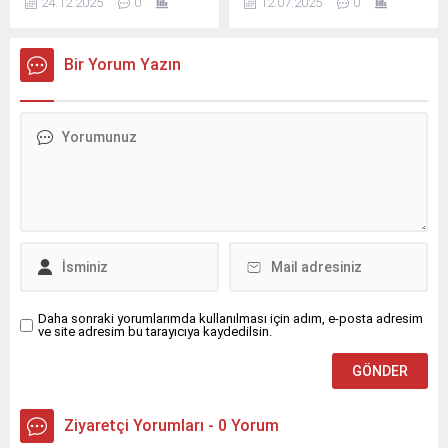
24.12.2025
0
12.07.2025
0
final sınavları haftasında
bilinci, takım çalışması ve
akşam ve sabahları sıcak
hızlı müdahale becerilerini
çorba ikramında bulunuyor.
eğlenceli oyunlarla
Bir Yorum Yazın
geliştirmek isteyen gönüllü
itfaiyecilere yönelik “Gönüllü
İtfaiyecilik Kampı”
düzenlendi.
Daha sonraki yorumlarımda kullanılması için adım, e-posta adresim
ve site adresim bu tarayıcıya kaydedilsin.
Ziyaretçi Yorumları - 0 Yorum