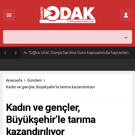
İstanbul,
25
°C
Açık
Tuğba Ünal, Dünya Sarılma Günü kapsamında hayranlarıyla buluştu
Anasayfa
Gündem
Kadın ve gençler, Büyükşehir’le tarıma kazandırılıyor
Kadın ve gençler,
Büyükşehir’le tarıma
kazandırılıyor