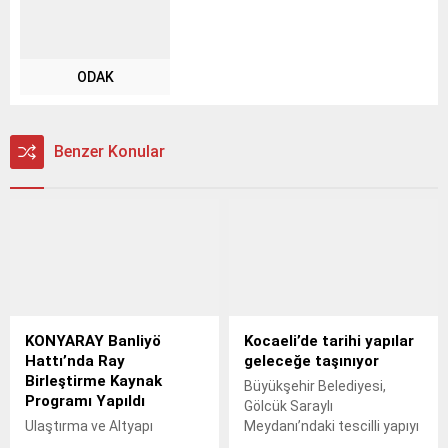
ODAK
Benzer Konular
KONYARAY Banliyö
Kocaeli’de tarihi yapılar
Hattı’nda Ray
geleceğe taşınıyor
Birleştirme Kaynak
Büyükşehir Belediyesi,
Programı Yapıldı
Gölcük Saraylı
Ulaştırma ve Altyapı
Meydanı’ndaki tescilli yapıyı
Bakanlığı ile Konya
özgün mimarisine uygun bir