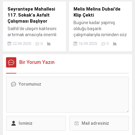
Seyrantepe Mahallesi
Melis Melina Dubai’de
117. Sokak’a Asfalt
Klip Çekti
Çalışması Başlıyor
Bugüne kadar yapmış
Salihli’de ulaşım kalitesini
olduğu başarılı
artırmak amacıyla önemli
çalışmalarıyla isminden söz
bir çalışmaya daha start
ettiren İranlı oyuncu ve
22.09.2025
0
16.09.2025
0
veriliyor.
şarkıcı Melis Melina, şimdi
de 2 şarkıdan oluşan
singlesini piyasaya
Bir Yorum Yazın
sürmeye hazırlanıyor.