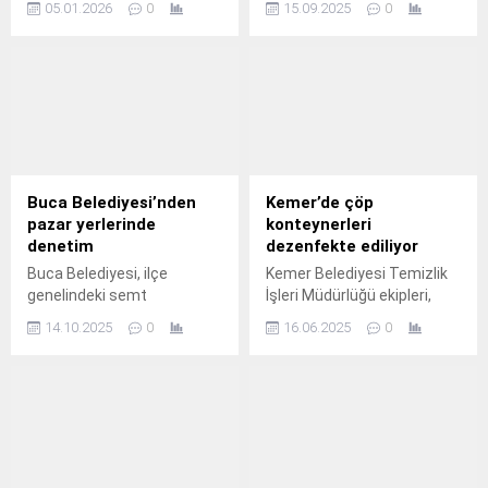
05.01.2026
0
15.09.2025
0
Büyükşehir Belediyesi
şekilde restore ediyor.
tarafından şehre
kazandırılacak KONYARAY
Banliyö Hattı Projesi’nde
önemli bir aşama daha
tamamlandı.
Buca Belediyesi’nden
Kemer’de çöp
pazar yerlerinde
konteynerleri
denetim
dezenfekte ediliyor
Buca Belediyesi, ilçe
Kemer Belediyesi Temizlik
genelindeki semt
İşleri Müdürlüğü ekipleri,
pazarlarında vatandaşların
Kemer genelinde bulunan
14.10.2025
0
16.06.2025
0
sağlıklı ve sorunsuz bir
çöp konteynerlerini sıcak ve
alışveriş yapabilmesi için
ilaçlı suyla yıkayarak
aralıksız denetimler
dezenfekte ediyor.
gerçekleştiriyor.