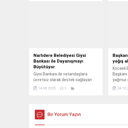
ilçede ar
Narlıdere Belediyesi Giysi
Başkan
Bankası ile Dayanışmayı
yağış a
Büyütüyor
Kocaeli 
Giysi Bankası ile vatandaşlara
Başkanı 
ücretsiz olarak destek sağlayan
yağmur 
Narlıdere Belediyesi’nin bu
14.08.2025
0
24.10.
hizmetinden, ocak ayından bu yana
2 bini aşkın vatandaş yararlandı
Narlıdere Belediyesi, sosyal
belediyecilik anlayışıyla hayata
geçirdiği Giysi Bankası ile ihtiyaç
Bir Yorum Yazın
sahibi vatandaşlara umut olmaya
devam ediyor.