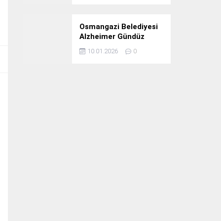
Osmangazi Belediyesi
Alzheimer Gündüz
Bakım Evi 3. Yılını
10.01.2026
0
Kutladı