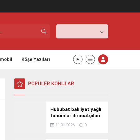
İstanbul,
26
°C
Açık
mobil
Köşe Yazıları
POPÜLER KONULAR
Hububat bakliyat yağlı
tohumlar ihracatçıları
Güney Kore yolcusu
11.01.2026
0