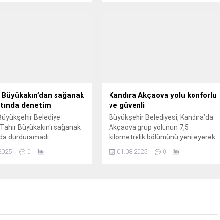
alıksız sürdürüyor.
 Büyükakın’dan sağanak
Kandıra Akçaova yolu konforlu
ltında denetim
ve güvenli
Büyükşehir Belediye
Büyükşehir Belediyesi, Kandıra’da
Tahir Büyükakın'ı sağanak
Akçaova grup yolunun 7,5
da durduramadı.
kilometrelik bölümünü yenileyerek
güvenli ve konforlu hale getirdi.
2025
0
01.08.2025
0