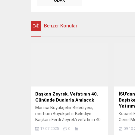
ODAK
Benzer Konular
Başkan Zeyrek, Vefatının 40.
İSU’dan
Gününde Dualarla Anılacak
Başiske
Yatırım
Manisa Büyükşehir Belediyesi,
merhum Büyükşehir Belediye
Kocaeli 
Başkanı Ferdi Zeyrek’i vefatının 40.
Genel M
ve sürdü
17.07.2025
0
09.10.
amacıyla