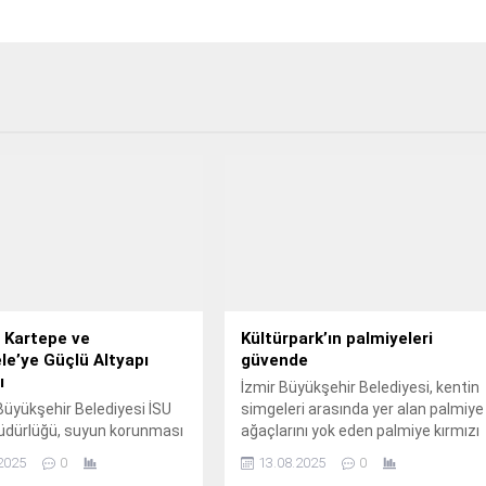
 Kartepe ve
Kültürpark’ın palmiyeleri
le’ye Güçlü Altyapı
güvende
ı
İzmir Büyükşehir Belediyesi, kentin
Büyükşehir Belediyesi İSU
simgeleri arasında yer alan palmiye
üdürlüğü, suyun korunması
ağaçlarını yok eden palmiye kırmızı
rülebilirliğini sağlamak
böceğine geçit vermiyor.
2025
0
13.08.2025
0
 altyapı yatırımlarını 12