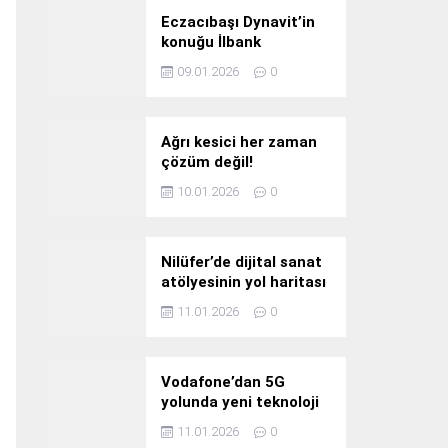
Eczacıbaşı Dynavit’in
konuğu İlbank
09.01.2026
0
Ağrı kesici her zaman
çözüm değil!
10.01.2026
0
Nilüfer’de dijital sanat
atölyesinin yol haritası
konuşuldu
11.01.2026
0
Vodafone’dan 5G
yolunda yeni teknoloji
yatırımı
11.01.2026
0