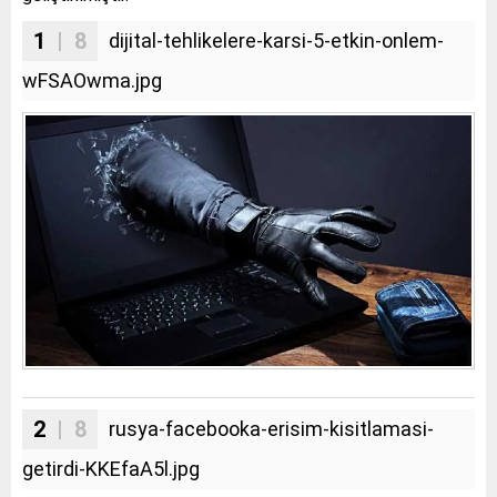
1
| 8
dijital-tehlikelere-karsi-5-etkin-onlem-
wFSAOwma.jpg
2
| 8
rusya-facebooka-erisim-kisitlamasi-
getirdi-KKEfaA5l.jpg