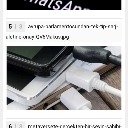
5
| 8
avrupa-parlamentosundan-tek-tip-sarj-
aletine-onay-QV6Makus.jpg
6
| 8
metaversete-gercekten-bir-seyin-sahibi-