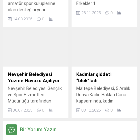
amatör spor kulüplerine
Erkekler 1.
olan desteğini yeni
28.11.2025
0
tesislerle sürdürüyor.
14.08.2025
0
Nevşehir Belediyesi
Kadınlar şiddeti
Yüzme Havuzu Açılıyor
“blok”ladı
Nevşehir Belediyesi Gençlik
Maltepe Belediyesi, 5 Aralık
ve Spor Hizmetleri
Dünya Kadın Hakları Günü
Müdürlüğü tarafından
kapsamında, kadın
oluşturulan Yüzme Havuzu
haklarına dikkat çekmek için
30.07.2025
0
08.12.2025
0
05 Ağustos 2025 Salı günü
voleybol turnuvası
açılıyor.
düzenledi.
Bir Yorum Yazın