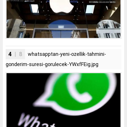
4
| 8
whatsapptan-yeni-ozellik-tahmini-
gonderim-suresi-gorulecek-YWxfFEig.jpg