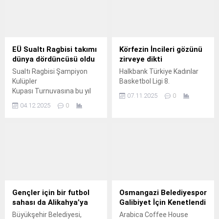
EÜ Sualtı Ragbisi takımı
Körfezin İncileri gözünü
dünya dördüncüsü oldu
zirveye dikti
Sualtı Ragbisi Şampiyon
Halkbank Türkiye Kadınlar
Kulüpler
Basketbol Ligi 8.
Kupası Turnuvasına bu yıl
07.11.2025
0
Almanya’nın Berlin kenti ev
04.12.2025
0
sahipliği yaptı.
Gençler için bir futbol
Osmangazi Belediyespor
sahası da Alikahya’ya
Galibiyet İçin Kenetlendi
Büyükşehir Belediyesi,
Arabica Coffee House