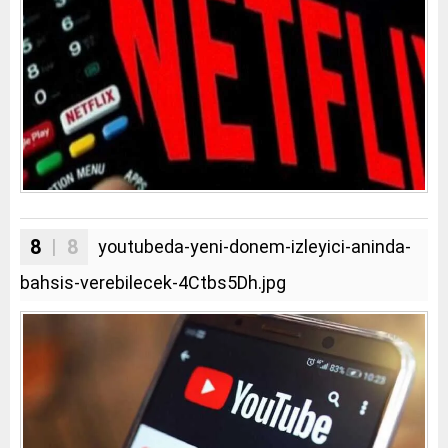
8
| 8
youtubeda-yeni-donem-izleyici-aninda-
bahsis-verebilecek-4Ctbs5Dh.jpg