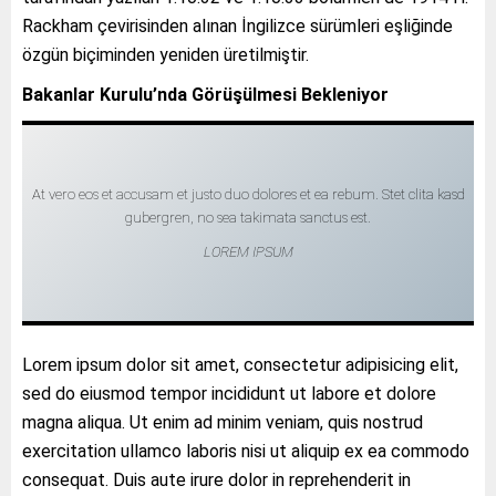
Rackham çevirisinden alınan İngilizce sürümleri eşliğinde
özgün biçiminden yeniden üretilmiştir.
Bakanlar Kurulu’nda Görüşülmesi Bekleniyor
At vero eos et accusam et justo duo dolores et ea rebum. Stet clita kasd
gubergren, no sea takimata sanctus est.
LOREM IPSUM
Lorem ipsum dolor sit amet, consectetur adipisicing elit,
sed do eiusmod tempor incididunt ut labore et dolore
magna aliqua. Ut enim ad minim veniam, quis nostrud
exercitation ullamco laboris nisi ut aliquip ex ea commodo
consequat. Duis aute irure dolor in reprehenderit in