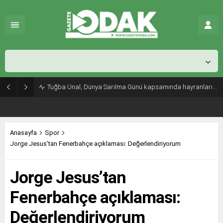
İstanbul,
25
°C
Açık
Tuğba Ünal, Dünya Sarılma Günü kapsamında hayranlarıyla buluştu
Anasayfa
Spor
Jorge Jesus’tan Fenerbahçe açıklaması: Değerlendiriyorum
Jorge Jesus’tan
Fenerbahçe açıklaması:
Değerlendiriyorum