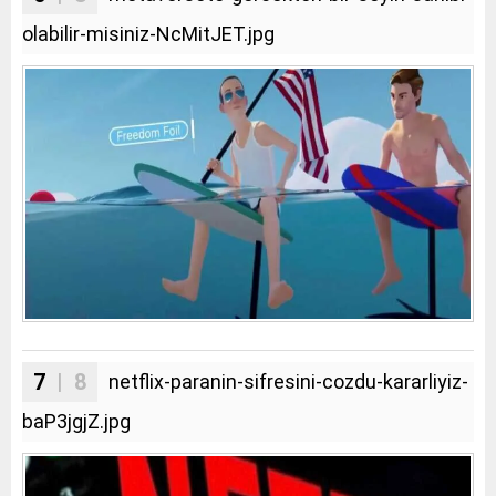
olabilir-misiniz-NcMitJET.jpg
7
| 8
netflix-paranin-sifresini-cozdu-kararliyiz-
baP3jgjZ.jpg