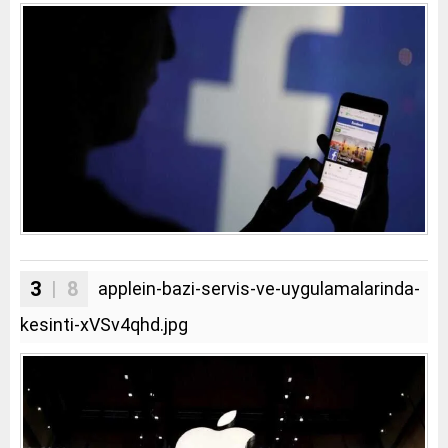
3
| 8
applein-bazi-servis-ve-uygulamalarinda-
kesinti-xVSv4qhd.jpg