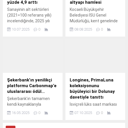
yüzde 4,9 arttı
altyapı hamlesi
Sanayinin alt sektörleri
Kocaeli Büyükşehir
(2021=100 referans yıllı)
Belediyesi İSU Genel
incelendiğinde, 2025 yılı
Müdürlüğü, kent genelinde
Mayıs ayında madencilik ve
altyapı yatırımlarına hız
10.07.2025
0
08.08.2025
0
taş ocakçılığı sektörü
kesmeden devam ediyor.
endeksi bir önceki yılın aynı
ayına göre %10,0 arttı,
imalat sanayi sektörü
endeksi %4,6 arttı ve
elektrik, gaz, buhar ve
iklimlendirme üretimi ve
dağıtımı sektörü endeksi
%4,7 arttı.
Şekerbank’ın yenilikçi
Longines, PrimaLuna
platformu Carbonmap’e
koleksiyonunu
uluslararası ödül…
büyüleyici bir Dolunay
davetiyle tanıttı
Şekerbank’ın tamamen
kendi kaynaklarıyla
İsviçreli lüks saat markası
geliştirdiği ve müşterilerinin
Longines, Galataport
16.05.2025
0
07.10.2025
0
kullanımına sunduğu
İstanbul’daki Muutto
emisyon hesaplama
Anatolian Tapas Bar’da
platformu Carbonmap,
marka dostlarını özel bir