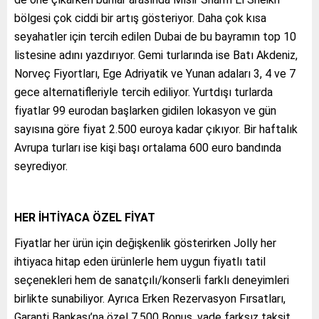
bölgesi çok ciddi bir artış gösteriyor. Daha çok kısa
seyahatler için tercih edilen Dubai de bu bayramın top 10
listesine adını yazdırıyor. Gemi turlarında ise Batı Akdeniz,
Norveç Fiyortları, Ege Adriyatik ve Yunan adaları 3, 4 ve 7
gece alternatifleriyle tercih ediliyor. Yurtdışı turlarda
fiyatlar 99 eurodan başlarken gidilen lokasyon ve gün
sayısına göre fiyat 2.500 euroya kadar çıkıyor. Bir haftalık
Avrupa turları ise kişi başı ortalama 600 euro bandında
seyrediyor.
HER İHTİYACA ÖZEL FİYAT
Fiyatlar her ürün için değişkenlik gösterirken Jolly her
ihtiyaca hitap eden ürünlerle hem uygun fiyatlı tatil
seçenekleri hem de sanatçılı/konserli farklı deneyimleri
birlikte sunabiliyor. Ayrıca Erken Rezervasyon Fırsatları,
Garanti Bankası’na özel 7.500 Bonus, vade farksız taksit