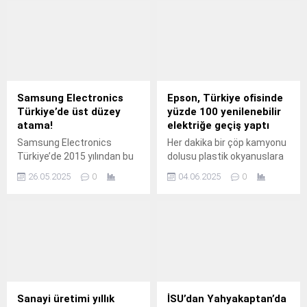
Samsung Electronics
Epson, Türkiye ofisinde
Türkiye’de üst düzey
yüzde 100 yenilenebilir
atama!
elektriğe geçiş yaptı
Samsung Electronics
Her dakika bir çöp kamyonu
Türkiye’de 2015 yılından bu
dolusu plastik okyanuslara
yana Satış ve Pazarlama
giriyor.
26.05.2025
0
04.06.2025
0
alanında yöneticilik görevleri
üstlenen ve son olarak e-
Ticaret Direktörü olarak
görev yapan Erkan Yıldırım,
D2C (Doğrudan Tüketiciye)
Satış ve Kurumsal
Pazarlama Kıdemli
Direktörü olarak atandı.
Sanayi üretimi yıllık
İSU’dan Yahyakaptan’da