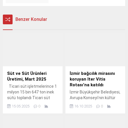
Benzer Konular
Süt ve Süt Ürünleri
İzmir bağcılık mirasını
Üretimi, Mart 2025
koruyan Iter Vitis
Rotası’na katıldı
Ticari süt işletmelerince 1
milyon 15 bin 647 ton inek
İzmir Büyükşehir Belediyesi,
sütü toplandı Ticari süt
Avrupa Konseyi’nin kültür
işletmeleri tarafından
rotalarından biri olan Iter
15.05.2025
0
16.10.2025
0
toplanan inek sütü miktarı,
Vitis Rotaları Ağı’na üye
Mart ayında bir önceki yılın
oldu.
aynı ayına göre %2,9 arttı,
Ocak-Mart döneminde ise