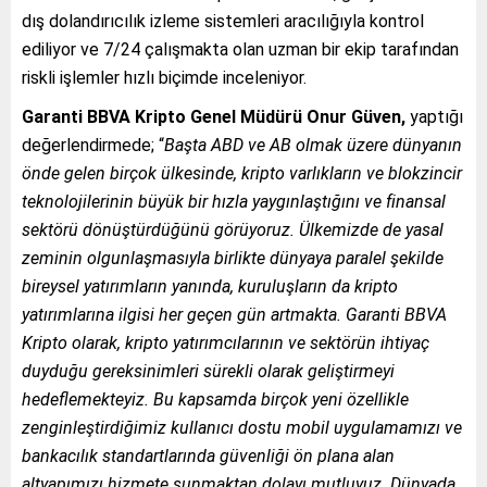
dış dolandırıcılık izleme sistemleri aracılığıyla kontrol
ediliyor ve 7/24 çalışmakta olan uzman bir ekip tarafından
riskli işlemler hızlı biçimde inceleniyor.
Garanti BBVA Kripto Genel Müdürü Onur Güven,
yaptığı
değerlendirmede; “
Başta ABD ve AB olmak üzere dünyanın
önde gelen birçok ülkesinde, kripto varlıkların ve blokzincir
teknolojilerinin büyük bir hızla yaygınlaştığını ve finansal
sektörü dönüştürdüğünü görüyoruz. Ülkemizde de yasal
zeminin olgunlaşmasıyla birlikte dünyaya paralel şekilde
bireysel yatırımların yanında, kuruluşların da kripto
yatırımlarına ilgisi her geçen gün artmakta. Garanti BBVA
Kripto olarak, kripto yatırımcılarının ve sektörün ihtiyaç
duyduğu gereksinimleri sürekli olarak geliştirmeyi
hedeflemekteyiz. Bu kapsamda birçok yeni özellikle
zenginleştirdiğimiz kullanıcı dostu mobil uygulamamızı ve
bankacılık standartlarında güvenliği ön plana alan
altyapımızı hizmete sunmaktan dolayı mutluyuz. Dünyada