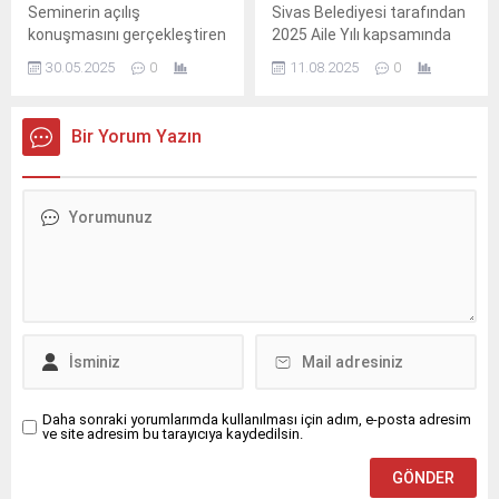
Seminerin açılış
Sivas Belediyesi tarafından
konuşmasını gerçekleştiren
2025 Aile Yılı kapsamında
Malezya’nın Türkiye
hayata geçirilen “Gülkart
30.05.2025
0
11.08.2025
0
Büyükelçisi Sazali Mustafa
Çeyiz” projesi, genç çiftlerin
Kamal, Malezya-Türkiye
yuva kurma sürecine katkı
Serbest Ticaret
sağlamaya devam ediyor.
Bir Yorum Yazın
Anlaşması’nın palm yağı
ticaretine sağladığı
katkılara dikkat çekerek,
Türkiye’nin Malezya için
başlıca ihracat
pazarlarından biri haline
geldiğini ifade etti.
Daha sonraki yorumlarımda kullanılması için adım, e-posta adresim
ve site adresim bu tarayıcıya kaydedilsin.