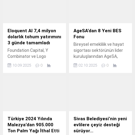
bir önceki yılın aynı
dönemine göre %1,4 arttı.
Eloquent AI 7,4 milyon
AgeSA’dan 8 Yeni BES
dolarlık tohum yatırımını
Fonu
3 günde tamamladı
Bireysel emeklilik ve hayat
Foundation Capital, Y
sigortası sektörünün lider
Combinator ve Logo
kuruluşlarından AgeSA,
Ventures’un desteklediği
farklı sektör ve temalarda
10.09.2025
0
02.10.2025
0
Eloquent AI, API veya ek
yatırım imkânı sunan 8 yeni
geliştirme ihtiyacı olmadan
emeklilik yatırım fonunu
karmaşık ve regülasyona
yatırımcılarla buluşturdu.
tabi iş akışlarını
otomatikleştirmek için
tasarlanan ilk yapay zekâ
operatörünü geliştirdi.
Türkiye 2024 Yılında
Sivas Belediyesi’nin yeni
Malezya’dan 905.000
evlilere çeyiz desteği
Ton Palm Yağı İthal Etti
sürüyor…