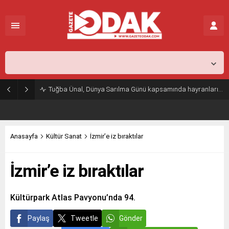
İstanbul,
26
°C
Açık
Tuğba Ünal, Dünya Sarılma Günü kapsamında hayranlarıyla buluştu
Anasayfa
Kültür Sanat
İzmir’e iz bıraktılar
İzmir’e iz bıraktılar
Kültürpark Atlas Pavyonu’nda 94.
Paylaş
Tweetle
Gönder