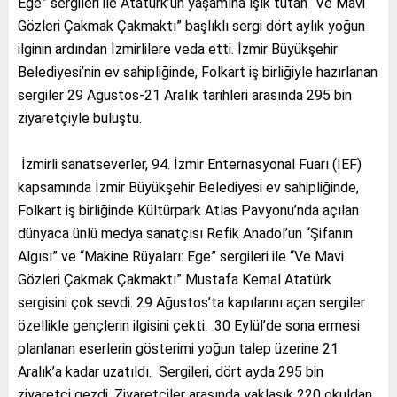
Ege” sergileri ile Atatürk’ün yaşamına ışık tutan “Ve Mavi
Gözleri Çakmak Çakmaktı” başlıklı sergi dört aylık yoğun
ilginin ardından İzmirlilere veda etti. İzmir Büyükşehir
Belediyesi’nin ev sahipliğinde, Folkart iş birliğiyle hazırlanan
sergiler 29 Ağustos-21 Aralık tarihleri arasında 295 bin
ziyaretçiyle buluştu.
İzmirli sanatseverler, 94. İzmir Enternasyonal Fuarı (İEF)
kapsamında İzmir Büyükşehir Belediyesi ev sahipliğinde,
Folkart iş birliğinde Kültürpark Atlas Pavyonu’nda açılan
dünyaca ünlü medya sanatçısı Refik Anadol’un “Şifanın
Algısı” ve “Makine Rüyaları: Ege” sergileri ile “Ve Mavi
Gözleri Çakmak Çakmaktı” Mustafa Kemal Atatürk
sergisini çok sevdi. 29 Ağustos’ta kapılarını açan sergiler
özellikle gençlerin ilgisini çekti. 30 Eylül’de sona ermesi
planlanan eserlerin gösterimi yoğun talep üzerine 21
Aralık’a kadar uzatıldı. Sergileri, dört ayda 295 bin
ziyaretçi gezdi. Ziyaretçiler arasında yaklaşık 220 okuldan