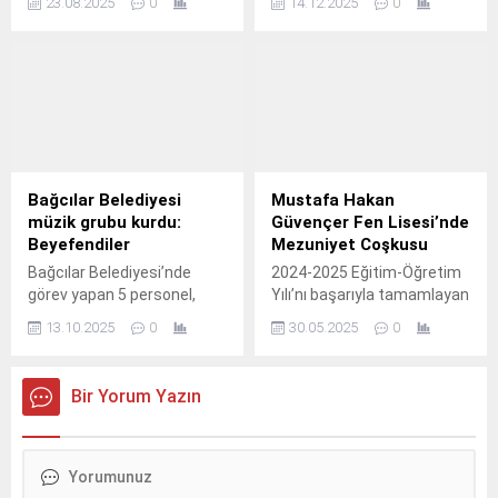
23.08.2025
0
14.12.2025
0
konserleri yaz akşamlarına
Uluslararası Antalya Piyano
neşe katmaya devam
Festivali, muhteşem bir
ediyor.
konserle sona erdi.
Bağcılar Belediyesi
Mustafa Hakan
müzik grubu kurdu:
Güvençer Fen Lisesi’nde
Beyefendiler
Mezuniyet Coşkusu
Bağcılar Belediyesi’nde
2024-2025 Eğitim-Öğretim
görev yapan 5 personel,
Yılı’nı başarıyla tamamlayan
kurdukları "Beyefendiler "ile
Mustafa Hakan Güvençer
13.10.2025
0
30.05.2025
0
müzik tutkularını sahneye
Fen Lisesi öğrencileri, 15
taşıyor.
Temmuz Şehitleri ve
Demokrasi Müzesi’nde
Bir Yorum Yazın
düzenlenen törenle
mezuniyet sevincini ve
gururunu bir arada
yaşadılar.