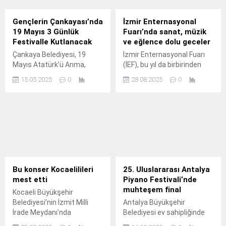
Gençlerin Çankayası’nda
İzmir Enternasyonal
19 Mayıs 3 Günlük
Fuarı’nda sanat, müzik
Festivalle Kutlanacak
ve eğlence dolu geceler
Çankaya Belediyesi, 19
İzmir Enternasyonal Fuarı
Mayıs Atatürk’ü Anma,
(İEF), bu yıl da birbirinden
Gençlik ve Spor Bayramı’nı
ünlü sanatçıların konserleri,
15.05.2025
0
28.08.2025
0
gençlerle birlikte büyük bir
tiyatro oyunları, stand-up
festivale çeviriyor.
gösterileri ve özel sahne
performanslarıyla
ziyaretçilere müzik ve
sanat dolu akşamlar
yaşatacak.
Bu konser Kocaelilileri
25. Uluslararası Antalya
mest etti
Piyano Festivali’nde
muhteşem final
Kocaeli Büyükşehir
Belediyesi’nin İzmit Milli
Antalya Büyükşehir
İrade Meydanı’nda
Belediyesi ev sahipliğinde
düzenlediği açık hava
bu yıl 25’incisi düzenlenen