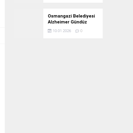
Osmangazi Belediyesi
Alzheimer Gündüz
Bakım Evi 3. Yılını
10.01.2026
0
Kutladı