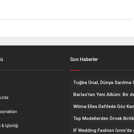
nü
Son Haberler
Barlas’tan Yeni Albüm: Bir d
ızda
aynakları
Top Modellerden Örnek Birlik
& İşbirliği