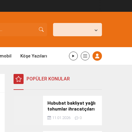
İstanbul,
25
°C
Açık
mobil
Köşe Yazıları
POPÜLER KONULAR
Hububat bakliyat yağlı
tohumlar ihracatçıları
Güney Kore yolcusu
11.01.2026
0