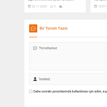
Meslek Yüksekokulu ile Milli
20.11.2025
0
18.07.
Savunma Üniversitesi (MSÜ) Hava
Astsubay Meslek Yüksekokulu iş
birliğinde Havacılık Teknolojileri ve
Uygulamaları Konferansı
(ATAConf’25) düzenlenecek.
Bir Yorum Yazın
Daha sonraki yorumlarımda kullanılması için adım, e-p