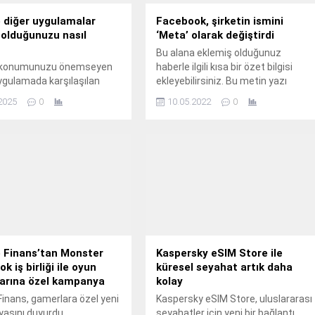
 diğer uygulamalar
Facebook, şirketin ismini
olduğunuzu nasıl
‘Meta’ olarak değiştirdi
Bu alana eklemiş olduğunuz
 konumunuzu önemseyen
haberle ilgili kısa bir özet bilgisi
ygulamada karşılaşılan
ekleyebilirsiniz. Bu metin yazı
dirimleri, kullanıcıların
düzenleme sayfasında "Özet"
2025
0
10.05.2022
0
 ayarlarına rağmen
bölümünden eklenebilir. Özet
ların kendilerini takip
eklenmişse başlık altında kalın
lenimi yaratabiliyor.
olarak bu şekilde gösterilir,
eklenmemişse bu alan boş kalır.
 Finans’tan Monster
Kaspersky eSIM Store ile
k iş birliği ile oyun
küresel seyahat artık daha
larına özel kampanya
kolay
Finans, gamerlara özel yeni
Kaspersky eSIM Store, uluslararası
asını duyurdu.
seyahatler için yeni bir bağlantı