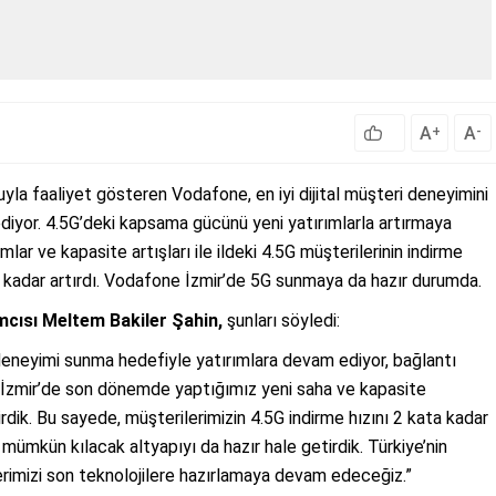
A
A
+
-
nuyla faaliyet gösteren Vodafone, en iyi dijital müşteri deneyimini
iyor. 4.5G’deki kapsama gücünü yeni yatırımlarla artırmaya
ar ve kapasite artışları ile ildeki 4.5G müşterilerinin indirme
 kadar artırdı. Vodafone İzmir’de 5G sunmaya da hazır durumda.
mcısı Meltem Bakiler Şahin,
şunları söyledi:
l deneyimi sunma hedefiyle yatırımlara devam ediyor, bağlantı
a, İzmir’de son dönemde yaptığımız yeni saha ve kapasite
rdik. Bu sayede, müşterilerimizin 4.5G indirme hızını 2 kata kadar
 mümkün kılacak altyapıyı da hazır hale getirdik. Türkiye’nin
erimizi son teknolojilere hazırlamaya devam edeceğiz.”