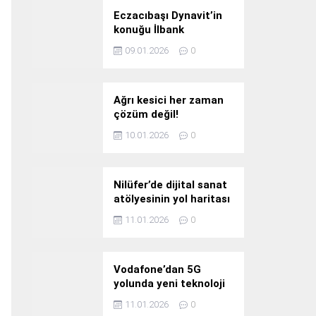
Eczacıbaşı Dynavit’in
konuğu İlbank
09.01.2026
0
Ağrı kesici her zaman
çözüm değil!
10.01.2026
0
Nilüfer’de dijital sanat
atölyesinin yol haritası
konuşuldu
11.01.2026
0
Vodafone’dan 5G
yolunda yeni teknoloji
yatırımı
11.01.2026
0