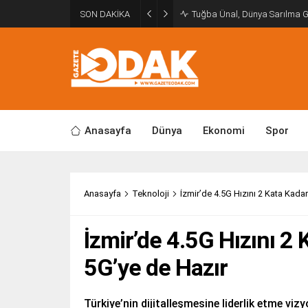
SON DAKİKA
Tuğba Ünal, Dünya Sarılma 
Anasayfa
Dünya
Ekonomi
Spor
Anasayfa
Teknoloji
İzmir’de 4.5G Hızını 2 Kata Kada
İzmir’de 4.5G Hızını 2
5G’ye de Hazır
Türkiye’nin dijitalleşmesine liderlik etme viz