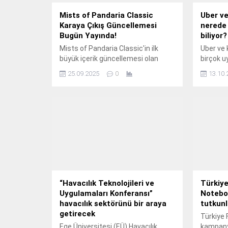
Mists of Pandaria Classic
Uber ve
Karaya Çıkış Güncellemesi
nerede 
Bugün Yayında!
biliyor?
Mists of Pandaria Classic'in ilk
Uber ve
büyük içerik güncellemesi olan
birçok u
Landfall, bu hafta geliyor ve Horde
konum bil
25.09.2025
0
13.10.
ile Alliance arasındaki çatışmanın
gizlilik
Krasarang Wilds kıyılarında patlak
uygulama
vermesiyle Pandaria'ya savaş
ettiği iz
getiriyor.
“Havacılık Teknolojileri ve
Türkiye
Uygulamaları Konferansı”
Noteboo
havacılık sektörünü bir araya
tutkun
getirecek
Türkiye 
Ege Üniversitesi (EÜ) Havacılık
kampany