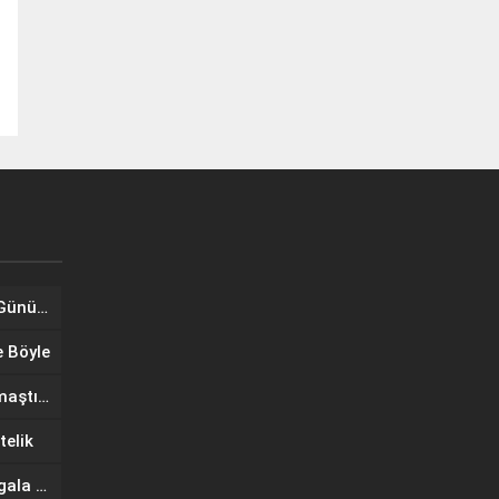
Tuğba Ünal, Dünya Sarılma Günü kapsamında hayranlarıyla buluştu
e Böyle
Wilma Elles Defilede Göz Kamaştırdı, Kuliste Oğlunu Uyuttu
telik
IF Wedding Fashion İzmir’de gala defilesinde yıldızlar geçidi