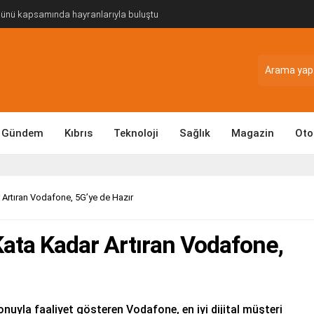
Günü kapsamında hayranlarıyla buluştu
Gündem
Kıbrıs
Teknoloji
Sağlık
Magazin
Oto
r Artıran Vodafone, 5G’ye de Hazır
 Kata Kadar Artıran Vodafone,
yonuyla faaliyet gösteren Vodafone, en iyi dijital müşteri