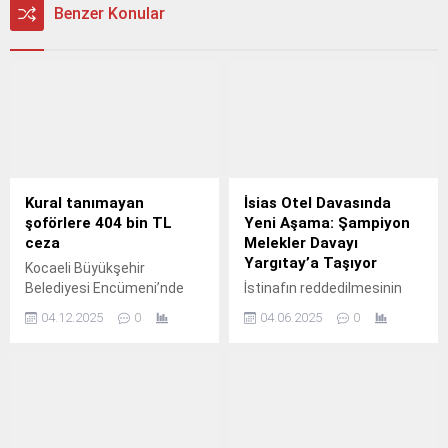
Benzer Konular
Kural tanımayan
İsias Otel Davasında
şoförlere 404 bin TL
Yeni Aşama: Şampiyon
ceza
Melekler Davayı
Yargıtay’a Taşıyor
Kocaeli Büyükşehir
Belediyesi Encümeni’nde
İstinafın reddedilmesinin
yolcuyla tartışan ve trafik
ardından Şampiyon
04.12.2025
0
04.06.2025
0
güvenliğini sağlayan
Melekleri Yaşatma Derneği,
kuralları ihlal eden şoförler
İsias Otel davası için temyiz
cezadan kurtulamadı.
başvurusunu Yargıtay’a
taşıma kararı aldı.
Şampiyon Melekleri
Yaşatma Derneği,