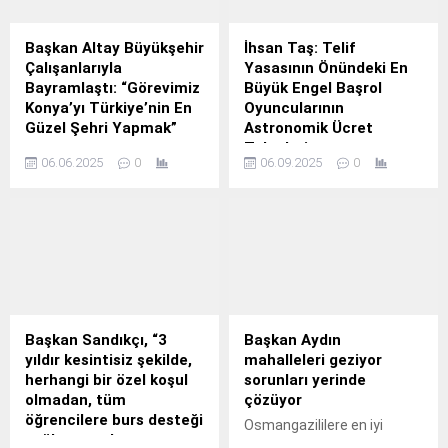
Adıyaman 3. Ağır Ceza
Mahkemesi tarafından
görülen İsias Otel
Başkan Altay Büyükşehir
İhsan Taş: Telif
davasında verilen kararın
Çalışanlarıyla
Yasasının Önündeki En
ardından temyiz sürecini
Bayramlaştı: “Görevimiz
Büyük Engel Başrol
başlattı. Gazimağusa Türk
Konya’yı Türkiye’nin En
Oyuncularının
Maarif Koleji öğrencilerini,
Güzel Şehri Yapmak”
Astronomik Ücret
öğretmenlerini ve rehberleri
Talepleri
Konya Büyükşehir Belediye
kaybeden aileler, istinaf
06.06.2025
0
06.09.2025
0
Başkanı Uğur İbrahim Altay,
Ödüllü yapımcı ve
başvurusunun reddi...
Konya Büyükşehir
yönetmen İhsan Taş, uzun
Belediyesi ve KOSKİ Genel
süredir tartışılan fakat bir
Müdürlüğü çalışanları ile
türlü hayata geçirilemeyen
bayramlaştı.
Telif Yasası hakkında
çarpıcı açıklamalarda
bulundu.
Başkan Sandıkçı, “3
Başkan Aydın
yıldır kesintisiz şekilde,
mahalleleri geziyor
herhangi bir özel koşul
sorunları yerinde
olmadan, tüm
çözüyor
öğrencilere burs desteği
Osmangazililere en iyi
sağlayan tek
hizmetleri sunabilmek