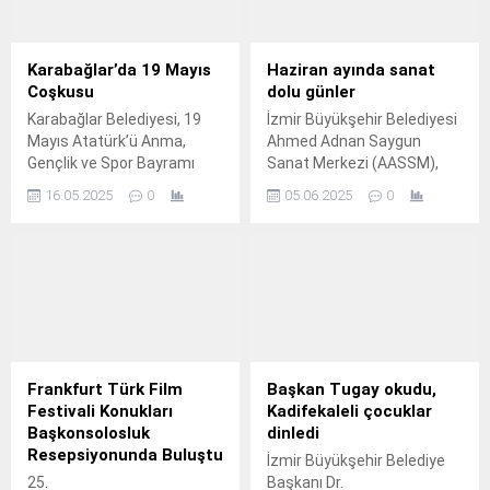
Karabağlar’da 19 Mayıs
Haziran ayında sanat
Coşkusu
dolu günler
Karabağlar Belediyesi, 19
İzmir Büyükşehir Belediyesi
Mayıs Atatürk’ü Anma,
Ahmed Adnan Saygun
Gençlik ve Spor Bayramı
Sanat Merkezi (AASSM),
kapsamında bu yıl da
haziran ayında dopdolu bir
16.05.2025
0
05.06.2025
0
coşkulu etkinliklere ev
takvimle İzmirlileri sanatla
sahipliği yapacak.
buluşturmayı sürdürüyor.
Frankfurt Türk Film
Başkan Tugay okudu,
Festivali Konukları
Kadifekaleli çocuklar
Başkonsolosluk
dinledi
Resepsiyonunda Buluştu
İzmir Büyükşehir Belediye
25.
Başkanı Dr.