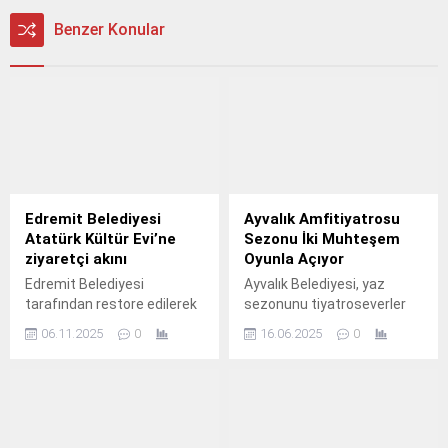
Benzer Konular
Edremit Belediyesi
Ayvalık Amfitiyatrosu
Atatürk Kültür Evi’ne
Sezonu İki Muhteşem
ziyaretçi akını
Oyunla Açıyor
Edremit Belediyesi
Ayvalık Belediyesi, yaz
tarafından restore edilerek
sezonunu tiyatroseverler
kente kazandırılan Atatürk
için unutulmaz iki özel
06.11.2025
0
16.06.2025
0
Kültür Evi, 10 Kasım
gösterimle karşılıyor.
Atatürk’ü Anma Günü
öncesinde vatandaşların
yoğun ilgisini görüyor.