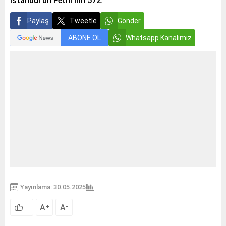
İstanbul’un Fethi’nin 572.
Paylaş
Tweetle
Gönder
ABONE OL
Whatsapp Kanalımız
Yayınlama: 30.05.2025
A
A
+
-