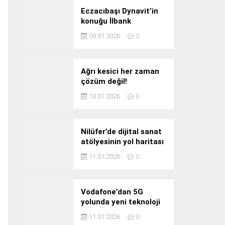
Eczacıbaşı Dynavit’in
konuğu İlbank
09.01.2026
0
Ağrı kesici her zaman
çözüm değil!
10.01.2026
0
Nilüfer’de dijital sanat
atölyesinin yol haritası
konuşuldu
11.01.2026
0
Vodafone’dan 5G
yolunda yeni teknoloji
yatırımı
11.01.2026
0