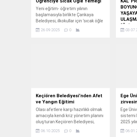
Öğrenciye Sıcak Öğle Yemeği
KAL’ PR
BOYUN
Yeni eğitim- öğretim yılının
YAŞAY
başlamasıyla birlikte Çankaya
ULAŞMA
Belediyesi, ilkokullar için 'sıcak öğle
“Önlem 
yemeği' uygulamasına devam
26.09.2025
0
03.07.
Projesi
ediyor.
Yaşayan
Korunma
Akfen Ho
ve sosya
toplumun
olmayı 
Kaynakla
(TİKAV),
Kal’ pro
bölgeler
Keçiören Belediyesi’nden Afet
Ege Üni
yönelik a
ve Yangın Eğitimi
zirvesi
eğitiml
Olası afetlere karşı hazırlıklı olmak
Ege Üniv
ediyor.
amacıyla kendi kriz yönetim planını
sistemi 
oluşturan Keçiören Belediyesi,
2025 yı
personele yönelik hazırlanan
çok söz 
06.10.2025
0
06.01.
farkındalık eğitimlerini sürdürüyor.
arasında