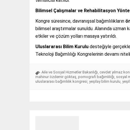
temsilcisi katıldı.
Bilimsel Çalışmalar ve Rehabilitasyon Yöntem
Kongre süresince, davranışsal bağımlılıkların
ön
bilimsel araştırmalar sunuldu. Alanında uzman ka
etkiler ve çözüm yolları masaya yatırıldı.
Uluslararası Bilim Kurulu
desteğiyle gerçekle
Teknoloji Bağımlılığı Kongrelerinin devamı niteli
Aile ve Sosyal Hizmetler Bakanlığı
cevdet yılmaz kon
,
mahinur özdemir göktaş
pornografi bağımlılığı
sosyal m
,
,
uluslararası bağımlılık kongresi
yeşilay bilim kurulu
yeşi
,
,