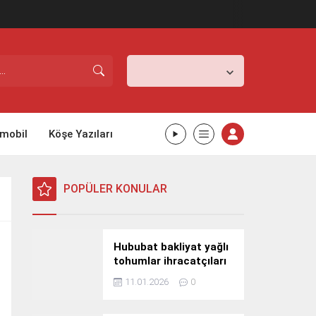
İstanbul,
26
°C
Açık
mobil
Köşe Yazıları
POPÜLER KONULAR
Hububat bakliyat yağlı
tohumlar ihracatçıları
Güney Kore yolcusu
11.01.2026
0