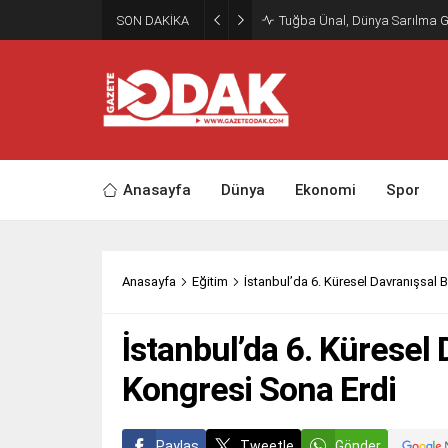
SON DAKİKA
Tuğba Ünal, Dünya Sarılma 
Anasayfa
Dünya
Ekonomi
Spor
Anasayfa
Eğitim
İstanbul’da 6. Küresel Davranışsal 
İstanbul’da 6. Küresel 
Kongresi Sona Erdi
Paylaş
Tweetle
Gönder