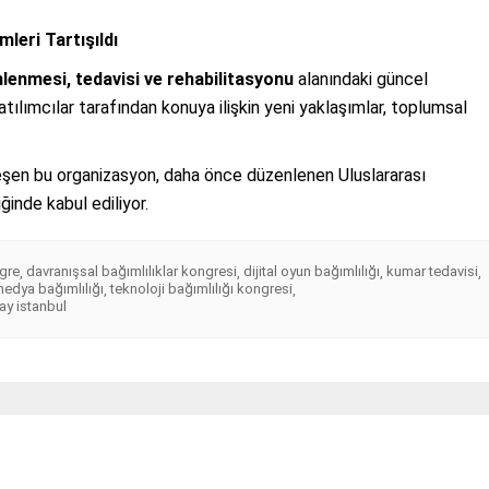
leri Tartışıldı
lenmesi, tedavisi ve rehabilitasyonu
alanındaki güncel
tılımcılar tarafından konuya ilişkin yeni yaklaşımlar, toplumsal
şen bu organizasyon, daha önce düzenlenen Uluslararası
ğinde kabul ediliyor.
gre
davranışsal bağımlılıklar kongresi
dijital oyun bağımlılığı
kumar tedavisi
,
,
,
,
edya bağımlılığı
teknoloji bağımlılığı kongresi
,
,
lay istanbul