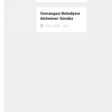
Osmangazi Belediyesi
Alzheimer Gündüz
Bakım Evi 3. Yılını
10.01.2026
0
Kutladı