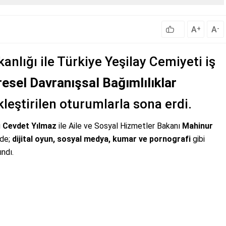
A
A
+
-
anlığı ile Türkiye Yeşilay Cemiyeti iş
resel Davranışsal Bağımlılıklar
kleştirilen oturumlarla sona erdi.
ı
Cevdet Yılmaz
ile Aile ve Sosyal Hizmetler Bakanı
Mahinur
ede;
dijital oyun, sosyal medya, kumar ve pornografi
gibi
ındı.