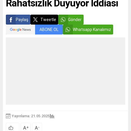
Rahatsızlık Duyuyor İddiası
Paylaş
Tweetle
Gönder
ABONE OL
Whatsapp Kanalımız
Yayınlama: 21.05.2025
A
A
+
-