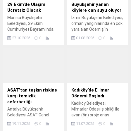
29 Ekim’de Ulaşım
Büyükşehir yanan
Ücretsiz Olacak
köylere can suyu oluyor
Manisa Büyükşehir
İzmir Büyükşehir Belediyesi,
Belediyesi, 29 Ekim
orman yangınlarında en çok
Cumhuriyet Bayramı'nda
yara alan Ödemiş’in
vatandaşlara ücretsiz
köylerinde su deposu
27.10.2025
0
01.08.2025
0
ulaşım hizmeti verecek.
dağıtımına başladı.
ASAT’tan taşkın riskine
Kadıköy’de E-İmar
karşı temizlik
Dönemi Başladı
seferberliği
Kadıköy Belediyesi,
Antalya Büyükşehir
Mimarlar Odası iş birliği ile
Belediyesi ASAT Genel
avan (ön) proje onay
Müdürlüğü, kış aylarında
süreçlerini dijital ortama
19.11.2025
0
11.07.2025
0
yaşanabilecek taşkın
taşıyarak, bu alanda