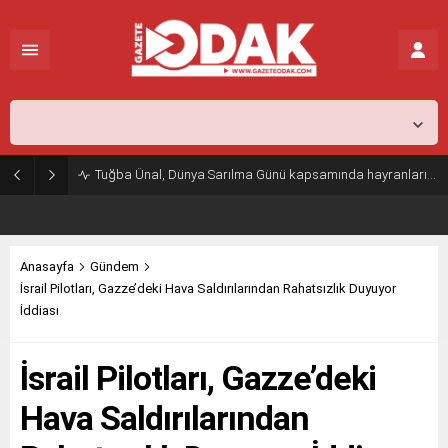
İstanbul,
25
°C
Açık
Tuğba Ünal, Dünya Sarılma Günü kapsamında hayranlarıyla buluştu
Anasayfa
Gündem
İsrail Pilotları, Gazze’deki Hava Saldırılarından Rahatsızlık Duyuyor
İddiası
İsrail Pilotları, Gazze’deki
Hava Saldırılarından