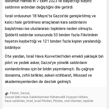
durumun Hamas’ın 7 Ekim 2023’te başlattığı sürpriz
saldırının ardından değiştiğini dile getirdi.
İsrail ordusunun 18 Mayıs’ta Gazze’de genişletilmiş ve
kalıcı hale getirilmesi amaçlanan kara saldırılarını
başlatması ise uluslararası tepkilere neden olmuştu.
Şiddetli saldırılar sonucunda 53 binden fazla Filistinlinin
hayatını kaybettiği ve 121 binden fazla kişinin yaralandığı
bildiriliyor.
Öte yandan, İsrail Hava Kuvvetleri’nden emekli yaklaşık bin
pilot ve yedek asker, Gazze’ye yönelik saldırıların
sonlandırılması için bir bildiri yayımlamıştı. Bu çağrıya
donanma, zırhlı birlikler, askeri istihbarat, Mossad ve
akademisyenlerden de destek gelmişti.
Filistin
Gazze
,
,
Gazze'deki Hava Saldırılarından Rahatsızlık Duyuyor İddiası
,
hava saldırıları
İsrail
İsrail Pilotları
Pilotlar
sivil ölümleri
tepkiler
,
,
,
,
,