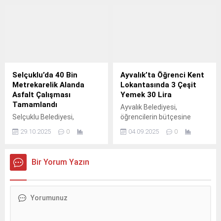
riskine karşı yağmur suyu
çevrimiçi değerlendirme
kanallarında periyodik
yapabilen ilk ve tek belediye
temizlik çalışmalarını
oldu.
sürdürüyor.
Selçuklu’da 40 Bin
Ayvalık’ta Öğrenci Kent
Metrekarelik Alanda
Lokantasında 3 Çeşit
Asfalt Çalışması
Yemek 30 Lira
Tamamlandı
Ayvalık Belediyesi,
Selçuklu Belediyesi,
öğrencilerin bütçesine
altyapıyı güçlendirmeye
destek olmak amacıyla
29.10.2025
0
04.09.2025
0
yönelik çalışmalarını
geçtiğimiz yıl hizmete
sürdürüyor.
açtığı öğrenci kent
lokantalarında bu yıl da
Bir Yorum Yazın
yemek ücretlerine zam
yapmadı.