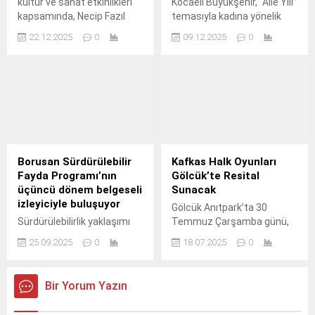
kültür ve sanat etkinlikleri
Kocaeli Büyükşehir, “Aile Yılı”
kapsamında, Necip Fazıl
temasıyla kadına yönelik
Kısakürek Kültür
şiddete dikkat çekmek ve
22.12.2025
0
09.12.2025
0
Merkezi’nde bu hafta sonu
toplumsal farkındalığı
çocuklara yönelik anlamlı bir
artırmak amacıyla önemli
tiyatro etkinliği
bir çalışma başlattı.
gerçekleştirildi.
Borusan Sürdürülebilir
Kafkas Halk Oyunları
Fayda Programı’nın
Gölcük’te Resital
üçüncü dönem belgeseli
Sunacak
izleyiciyle buluşuyor
Gölcük Anıtpark’ta 30
Sürdürülebilirlik yaklaşımı
Temmuz Çarşamba günü,
doğrultusunda çevreye ve
Uluslararası Kafkas Folklor
25.09.2025
0
18.07.2025
0
topluma değer katan
Etkinliği düzenlenecek.
girişimleri destekleyen
Borusan Holding'in hayata
Bir Yorum Yazın
geçirdiği Borusan
Sürdürülebilir Fayda