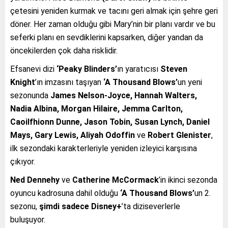
çetesini yeniden kurmak ve tacını geri almak için şehre geri
döner. Her zaman olduğu gibi Mary’nin bir planı vardır ve bu
seferki planı en sevdiklerini kapsarken, diğer yandan da
öncekilerden çok daha risklidir.
Efsanevi dizi
‘Peaky Blinders’
ın yaratıcısı
Steven
Knight
’ın imzasını taşıyan
‘A Thousand Blows’
un yeni
sezonunda
James Nelson-Joyce, Hannah Walters,
Nadia Albina, Morgan Hilaire, Jemma Carlton,
Caoilfhionn Dunne, Jason Tobin, Susan Lynch, Daniel
Mays, Gary Lewis, Aliyah Odoffin
ve
Robert Glenister
,
ilk sezondaki karakterleriyle yeniden izleyici karşısına
çıkıyor.
Ned Dennehy
ve
Catherine McCormack
’in ikinci sezonda
oyuncu kadrosuna dahil olduğu
‘A Thousand Blows’
un 2.
sezonu,
şimdi
sadece
Disney+
’ta diziseverlerle
buluşuyor.