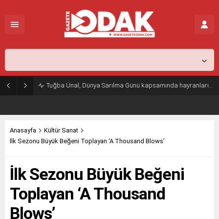
İstanbul,
25
°C
Parçalı Az Bulutlu
Tuğba Ünal, Dünya Sarılma Günü kapsamında hayranlarıyla buluştu
Anasayfa
Kültür Sanat
İlk Sezonu Büyük Beğeni Toplayan ‘A Thousand Blows’
İlk Sezonu Büyük Beğeni
Toplayan ‘A Thousand
Blows’