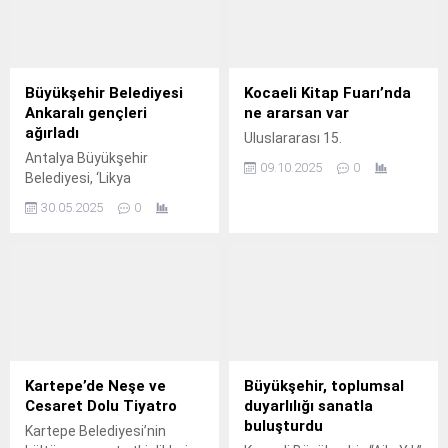
Büyükşehir Belediyesi
Kocaeli Kitap Fuarı’nda
Ankaralı gençleri
ne ararsan var
ağırladı
Uluslararası 15.
Antalya Büyükşehir
09.10.2025
0
Belediyesi, ‘Likya
Şehirlerarası Gençlik
30.05.2025
0
Değişimi Programı’
kapsamında Ankara’dan
gelen gençleri ağırladı.
Kartepe’de Neşe ve
Büyükşehir, toplumsal
Cesaret Dolu Tiyatro
duyarlılığı sanatla
buluşturdu
Kartepe Belediyesi’nin