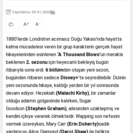
Yayınlama: 09.01.2026
A
A
+
-
1880’lerde Londra’nın acımasız Doğu Yakası’nda hayatta
kalma mücadelesi veren bir grup karakterin gerçek hayat
hikayelerinden esinlenen
‘A Thousand Blows’
un merakla
beklenen
2. sezonu
için heyecanlı bekleyiş bugün
itibarıyla sona erdi.
6 bölüm
den oluşan yeni sezon,
bugünden itibaren sadece
Disney+
’ta seyredilebilir.
Dizinin
yeni sezonunda hikaye, kaldığı yerden bir yıl sonrasında
devam ediyor. Hezekiah
(Malachi Kirby)
, bir zamanlar
olduğu adamın gölgesinde kalırken, Sugar
Goodson
(Stephen Graham)
, ailesinden uzaklaşmış ve
kendini içkiye vererek ölmektedir. Wapping son nefesini
vermek üzereyken, Mary Carr
(Erin Doherty)
sadık
yardımcısı Alice Diamond
(Darci Shaw)
ile birlikte