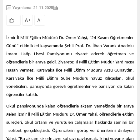
Yayınlama: 21.11.2025
A
A
+
-
İzmir İl Millî Eğitim Müdürü Dr. Ömer Yahşi, “24 Kasım Öğretmenler
Günü” etkinlikleri kapsamında Şehit Prof. Dr. İlhan Varank Anadolu
İmam Hatip Lisesi Pansiyonunu ziyaret ederek öğretmen ve
öğrencilerle bir araya geldi. Ziyarete; İl Millî Eğitim Müdür Yardımcısı
Hasan Vermez, Karşıyaka İlçe Millî Eğitim Müdürü Arzu Günaydın,
Karşıyaka İlçe Millî Eğitim Şube Müdürü Yavuz Kılıçaslan, okul
yöneticileri, pansiyonda görevli öğretmenler ve pansiyon da kalan
öğrenciler katıldı.
Okul pansiyonunda kalan öğrencilerle akşam yemeğinde bir araya
gelen İzmir İl Millî Eğitim Müdürü Dr. Ömer Yahşi, öğrencilerle eğitim
süreçleri, okul ortamı ve yürütülen çalışmalar hakkında samimi bir
sohbet gerçekleştirdi. Öğrencilerin görüş ve önerilerini dinleyen
Yahşi, “Bu akşam sizlerle aynı sofrayı paylaşmak, ikinci yuvanız olan