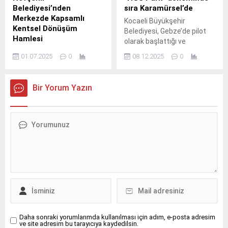
Belediyesi’nden
sıra Karamürsel’de
Merkezde Kapsamlı
Kocaeli Büyükşehir
Kentsel Dönüşüm
Belediyesi, Gebze’de pilot
Hamlesi
olarak başlattığı ve
Nevşehir Belediyesi
başarıyla test ettiği “HGS
01.07.2025
0
08.12.2025
0
tarafından merkez
Park” sistemini şimdi
mahallelerde başlatılan
Karamürsel ilçesinde
kapsamlı kentsel dönüşüm
uyguluyor.
Bir Yorum Yazın
çalışmaları etaplarla devam
ediyor.
Daha sonraki yorumlarımda kullanılması için adım, e-posta adresim
ve site adresim bu tarayıcıya kaydedilsin.