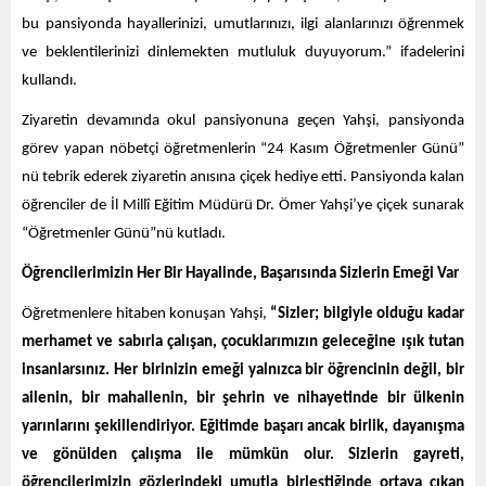
bu pansiyonda hayallerinizi, umutlarınızı, ilgi alanlarınızı öğrenmek
ve beklentilerinizi dinlemekten mutluluk duyuyorum.” ifadelerini
kullandı.
Ziyaretin devamında okul pansiyonuna geçen Yahşi, pansiyonda
görev yapan nöbetçi öğretmenlerin “24 Kasım Öğretmenler Günü”
nü tebrik ederek ziyaretin anısına çiçek hediye etti. Pansiyonda kalan
öğrenciler de İl Millî Eğitim Müdürü Dr. Ömer Yahşi’ye çiçek sunarak
“Öğretmenler Günü”nü kutladı.
Öğrencilerimizin Her Bir Hayalinde, Başarısında Sizlerin Emeği Var
Öğretmenlere hitaben konuşan Yahşi,
“Sizler; bilgiyle olduğu kadar
merhamet ve sabırla çalışan, çocuklarımızın geleceğine ışık tutan
insanlarsınız. Her birinizin emeği yalnızca bir öğrencinin değil, bir
ailenin, bir mahallenin, bir şehrin ve nihayetinde bir ülkenin
yarınlarını şekillendiriyor. Eğitimde başarı ancak birlik, dayanışma
ve gönülden çalışma ile mümkün olur. Sizlerin gayreti,
öğrencilerimizin gözlerindeki umutla birleştiğinde ortaya çıkan