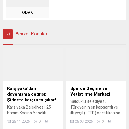
ODAK
Benzer Konular
Karşıyaka’dan
Sporcu Seçme ve
dayanışma çağrısı:
Yetiştirme Merkezi
Şiddete karşı ses çıkar!
Selçuklu Belediyesi,
Karşıyaka Belediyesi, 25
Türkiye’nin en kapsamlı ve
Kasım Kadına Yönelik
ilk yeşil (LEED) sertifikasına
Şiddetle Mücadele
sahip spor tesislerinden biri
25.11.2025
0
06.07.2025
0
Günü’nde, iki önemli
olan Sporcu Seçme ve