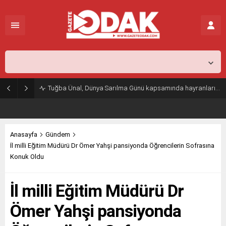
İstanbul,
25
°C
Kapalı
Tuğba Ünal, Dünya Sarılma Günü kapsamında hayranlarıyla buluştu
Anasayfa
Gündem
İl milli Eğitim Müdürü Dr Ömer Yahşi pansiyonda Öğrencilerin Sofrasına
Konuk Oldu
İl milli Eğitim Müdürü Dr
Ömer Yahşi pansiyonda