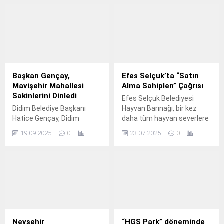
etkinlikle farkındalık
Yetiştirme Merkezi’ni
yaratacak.
Konya’ya kazandırmak için
çalışmalara hızla devam
ediyor.
Başkan Gençay,
Efes Selçuk’ta “Satın
Mavişehir Mahallesi
Alma Sahiplen” Çağrısı
Sakinlerini Dinledi
Efes Selçuk Belediyesi
Didim Belediye Başkanı
Hayvan Barınağı, bir kez
Hatice Gençay, Didim
daha tüm hayvan severlere
Belediyesi tarafından
“Satın Alma Sahiplen”
19.09.2025
0
23.07.2025
0
hayata geçirilen “Mahallemi
çağrısında bulundu.
Dinliyorum” buluşmaları
kapsamında Mavişehir
Mahallesi sakinleriyle bir
araya geldi.
Nevşehir
“HGS Park” döneminde