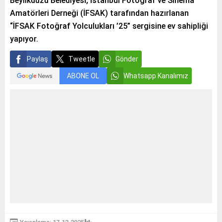
Beylikdüzü Belediyesi, İstanbul Fotoğraf ve Sinema
Amatörleri Derneği (İFSAK) tarafından hazırlanan
“İFSAK Fotoğraf Yolculukları ’25” sergisine ev sahipliği
yapıyor.
Paylaş
Tweetle
Gönder
ABONE OL
Whatsapp Kanalımız