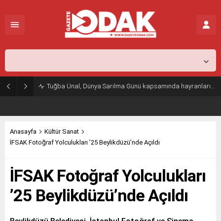
İstanbul,
25
°C
Açık
Tuğba Ünal, Dünya Sarılma Günü kapsamında hayranlarıyla buluştu
Anasayfa
Kültür Sanat
İFSAK Fotoğraf Yolculukları ’25 Beylikdüzü’nde Açıldı
İFSAK Fotoğraf Yolculukları
’25 Beylikdüzü’nde Açıldı