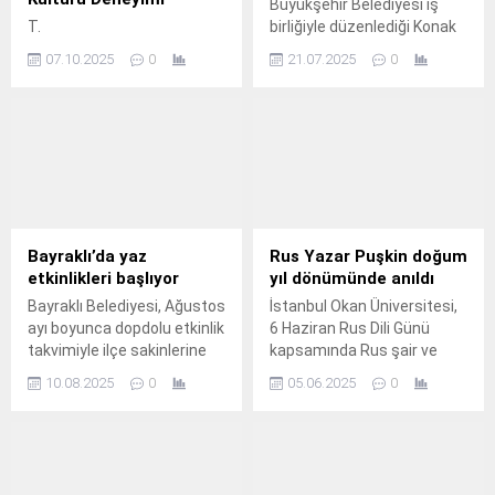
Büyükşehir Belediyesi iş
T.
birliğiyle düzenlediği Konak
Yaz Konserleri ile yazın
07.10.2025
0
21.07.2025
0
coşkusu, müzikle buluşuyor.
Bayraklı’da yaz
Rus Yazar Puşkin doğum
etkinlikleri başlıyor
yıl dönümünde anıldı
Bayraklı Belediyesi, Ağustos
İstanbul Okan Üniversitesi,
ayı boyunca dopdolu etkinlik
6 Haziran Rus Dili Günü
takvimiyle ilçe sakinlerine
kapsamında Rus şair ve
unutulmaz bir yaz deneyimi
yazar Aleksandr Puşkin’i,
10.08.2025
0
05.06.2025
0
sunmaya hazırlanıyor.
226.