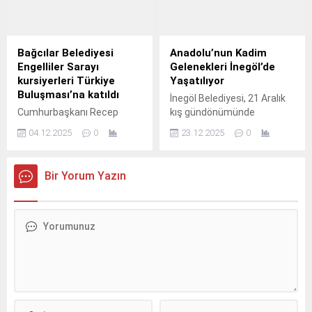
Bağcılar Belediyesi
Anadolu’nun Kadim
Engelliler Sarayı
Gelenekleri İnegöl’de
kursiyerleri Türkiye
Yaşatılıyor
Buluşması’na katıldı
İnegöl Belediyesi, 21 Aralık
Cumhurbaşkanı Recep
kış gündönümünde
Tayyip Erdoğan’ın katılımıyla
Gündüzlü Mahallesi’nde
04.12.2025
0
23.12.2025
0
gerçekleştirilen Engelsiz
düzenlediği “Toprağın
Türkiye Yüzyılı Dünya
Uykusu” etkinliği ile
Engelliler Günü
Anadolu’nun kadim
Bir Yorum Yazın
Buluşması'nda Bağcılar
geleneklerini günümüze
Belediyesi Feyzullah Kıyıklık
taşıdı.
Engelliler Sarayı da yerini
aldı.