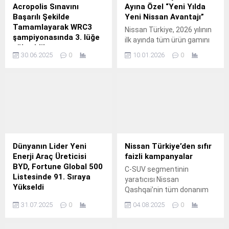
Acropolis Sınavını
Ayına Özel “Yeni Yılda
Başarılı Şekilde
Yeni Nissan Avantajı”
Tamamlayarak WRC3
Nissan Türkiye, 2026 yılının
şampiyonasında 3. lüğe
ilk ayında tüm ürün gamını
yükseldi!
kapsayan %0 faizli satın
30.06.2025
0
10.01.2026
0
Perşembe günü Seyirci
alma koşullarını duyurdu.
Özel Etabı ile Ralliye
başlayan Team Petrol Ofisi
ekibi, cuma günü geçilen
etaplarda 2 defa lastik
patlatarak 9.
Dünyanın Lider Yeni
Nissan Türkiye’den sıfır
Enerji Araç Üreticisi
faizli kampanyalar
BYD, Fortune Global 500
C-SUV segmentinin
Listesinde 91. Sıraya
yaratıcısı Nissan
Yükseldi
Qashqai’nin tüm donanım
Dünyanın lider yeni enerji
seviyelerine özel
31.07.2025
0
04.08.2025
0
araç (NEV) üreticisi BYD,
kampanyalar Nissan sahibi
Fortune Global 500
olmak isteyenleri bekliyor.