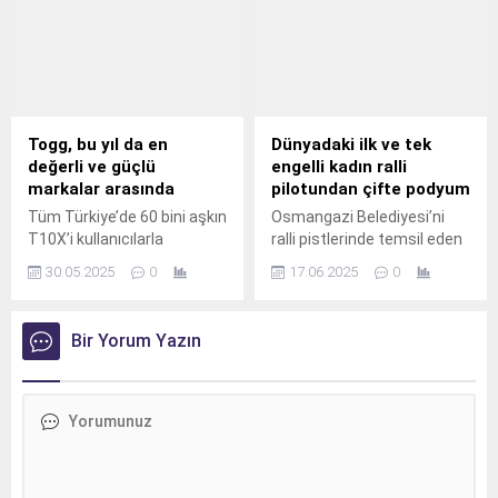
listesindeki yükselişini
sürdürerek 2025 yılı
sıralamasında 91.
Togg, bu yıl da en
Dünyadaki ilk ve tek
değerli ve güçlü
engelli kadın ralli
markalar arasında
pilotundan çifte podyum
Tüm Türkiye’de 60 bini aşkın
Osmangazi Belediyesi’ni
T10X’i kullanıcılarla
ralli pistlerinde temsil eden
buluşturan Togg, Türkiye
bedensel engelli kadın ralli
30.05.2025
0
17.06.2025
0
devler ligindeki yerini
pilotu Kübra Denizci Keskin,
sağlamlaştırmaya devam
49.
ediyor.
Bir Yorum Yazın