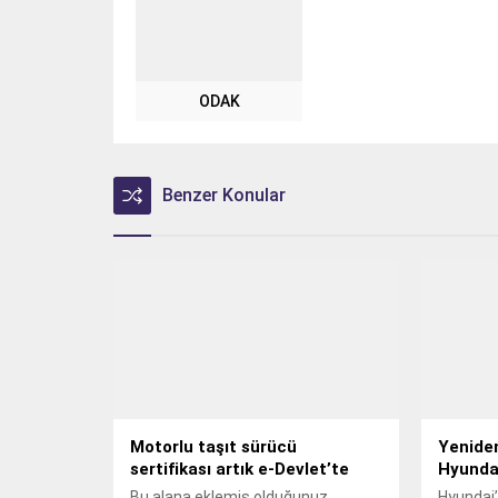
ODAK
Benzer Konular
Motorlu taşıt sürücü
Yeniden
sertifikası artık e-Devlet’te
Hyundai
Bu alana eklemiş olduğunuz
Hyundai’