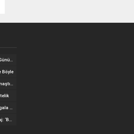
Tuğba Ünal, Dünya Sarılma Günü kapsamında hayranlarıyla buluştu
e Böyle
Wilma Elles Defilede Göz Kamaştırdı, Kuliste Oğlunu Uyuttu
telik
IF Wedding Fashion İzmir’de gala defilesinde yıldızlar geçidi
Ünlü mankenlerden net mesaj: ‘Bayrağımız Kırmızı Çizgimizdir’