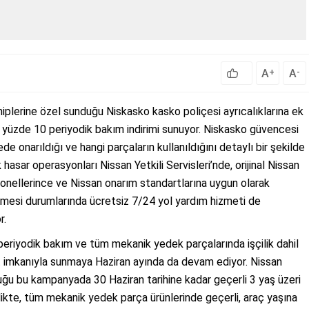
A
A
+
-
hiplerine özel sunduğu Niskasko kasko poliçesi ayrıcalıklarına ek
l yüzde 10 periyodik bakım indirimi sunuyor. Niskasko güvencesi
de onarıldığı ve hangi parçaların kullanıldığını detaylı bir şekilde
hasar operasyonları Nissan Yetkili Servisleri’nde, orijinal Nissan
rsonellerince ve Nissan onarım standartlarına uygun olarak
bitmesi durumlarında ücretsiz 7/24 yol yardım hizmeti de
r.
periyodik bakım ve tüm mekanik yedek parçalarında işçilik dahil
sit imkanıyla sunmaya Haziran ayında da devam ediyor. Nissan
uğu bu kampanyada 30 Haziran tarihine kadar geçerli 3 yaş üzeri
rlikte, tüm mekanik yedek parça ürünlerinde geçerli, araç yaşına