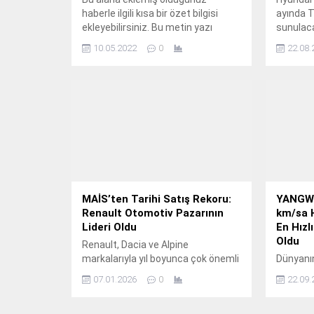
haberle ilgili kısa bir özet bilgisi
ayında T
ekleyebilirsiniz. Bu metin yazı
sunulac
düzenleme sayfasında "Özet"
10.05.2022
0
22.08.
bölümünden eklenebilir. Özet
eklenmişse başlık altında kalın
olarak bu şekilde gösterilir,
eklenmemişse bu alan boş kalır.
MAİS’ten Tarihi Satış Rekoru:
YANGWA
Renault Otomotiv Pazarının
km/sa 
Lideri Oldu
En Hızl
Oldu
Renault, Dacia ve Alpine
markalarıyla yıl boyunca çok önemli
Dünyanın
başarılara imza atan MAİS,
üreticisi
07.01.2026
0
22.09.
otomotiv sektörünün rekora
inovasyo
koştuğu 2025 yılını, kullanıcıların en
yükselt