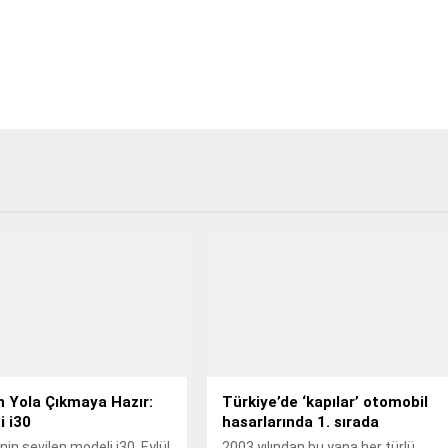
 Yola Çıkmaya Hazır:
Türkiye’de ‘kapılar’ otomobil
 i30
hasarlarında 1. sırada
nin sevilen modeli i30, Eylül
2003 yılından bu yana her türlü