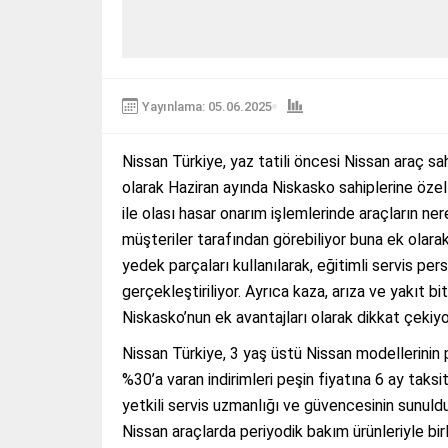
Yayınlama: 05.06.2025
Nissan Türkiye, yaz tatili öncesi Nissan araç sa
olarak Haziran ayında Niskasko sahiplerine öze
ile olası hasar onarım işlemlerinde araçların nere
müşteriler tarafından görebiliyor buna ek olarak 
yedek parçaları kullanılarak, eğitimli servis pe
gerçekleştiriliyor. Ayrıca kaza, arıza ve yakıt 
Niskasko’nun ek avantajları olarak dikkat çekiyo
Nissan Türkiye, 3 yaş üstü Nissan modellerinin 
%30’a varan indirimleri peşin fiyatına 6 ay tak
yetkili servis uzmanlığı ve güvencesinin sunuld
Nissan araçlarda periyodik bakım ürünleriyle bi