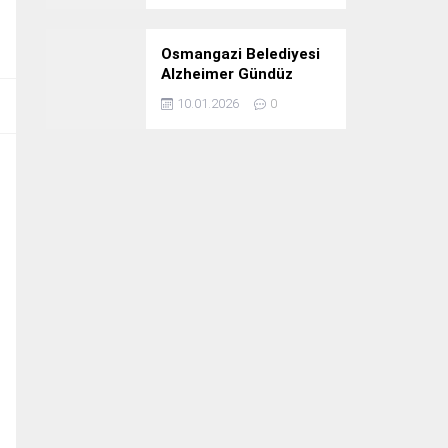
Osmangazi Belediyesi
Alzheimer Gündüz
Bakım Evi 3. Yılını
10.01.2026
0
Kutladı