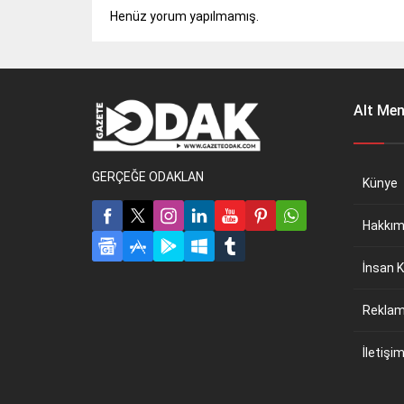
Henüz yorum yapılmamış.
Alt Me
GERÇEĞE ODAKLAN
Künye
Hakkım
İnsan K
Reklam 
İletişi