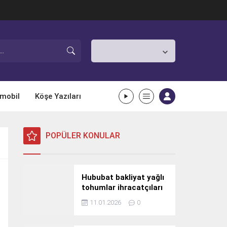
İstanbul,
26
°C
Açık
mobil
Köşe Yazıları
POPÜLER KONULAR
Hububat bakliyat yağlı
tohumlar ihracatçıları
Güney Kore yolcusu
11.01.2026
0