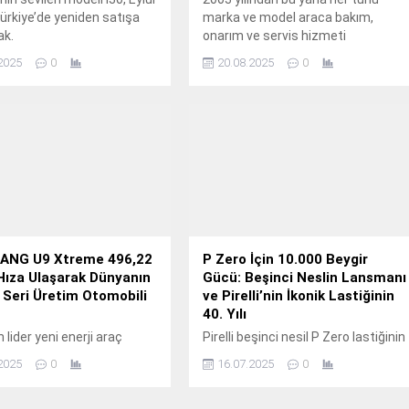
ürkiye’de yeniden satışa
marka ve model araca bakım,
ak.
onarım ve servis hizmeti
veren Homer Smart Auto Services,
2025
0
20.08.2025
0
20 yıldır oluşturduğu ve yaklaşık 1
milyonluk işlem bilgisi içeren
“Türkiye Araç Hasar Raporu
İstatistiği”ni açıkladı.
NG U9 Xtreme 496,22
P Zero İçin 10.000 Beygir
Hıza Ulaşarak Dünyanın
Gücü: Beşinci Neslin Lansmanı
ı Seri Üretim Otomobili
ve Pirelli’nin İkonik Lastiğinin
40. Yılı
 lider yeni enerji araç
Pirelli beşinci nesil P Zero lastiğinin
 BYD, ileri teknolojisi ve
lansmanını 2025 Goodwood Hız
2025
0
16.07.2025
0
n gücüyle sektörde çıtayı
Festivali’nin (Goodwood Festival of
meye devam ediyor.
Speed) açılışı sırasında düzenlediği