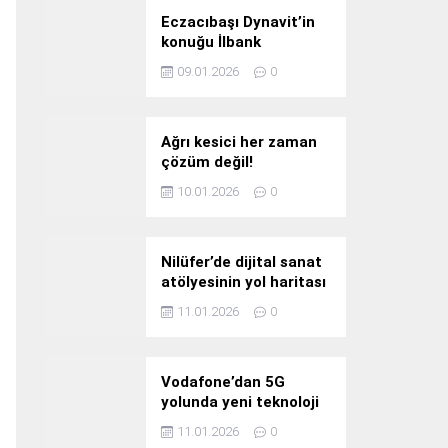
Eczacıbaşı Dynavit’in
konuğu İlbank
09.01.2026
0
Ağrı kesici her zaman
çözüm değil!
10.01.2026
0
Nilüfer’de dijital sanat
atölyesinin yol haritası
konuşuldu
11.01.2026
0
Vodafone’dan 5G
yolunda yeni teknoloji
yatırımı
11.01.2026
0