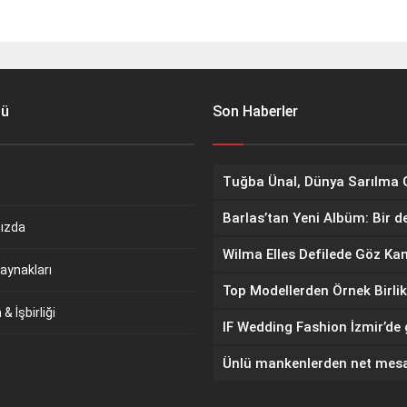
nü
Son Haberler
Barlas’tan Yeni Albüm: Bir d
ızda
aynakları
Top Modellerden Örnek Birlik
& İşbirliği
m