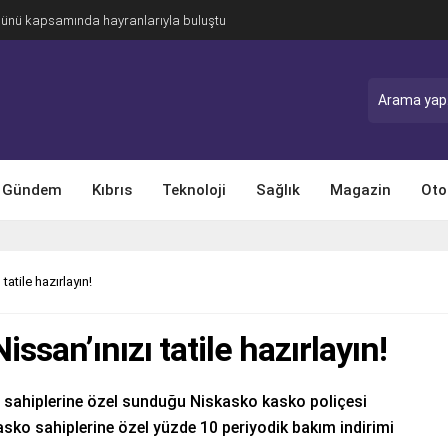
Günü kapsamında hayranlarıyla buluştu
Gündem
Kıbrıs
Teknoloji
Sağlık
Magazin
Oto
tatile hazırlayın!
issan’ınızı tatile hazırlayın!
ç sahiplerine özel sunduğu Niskasko kasko poliçesi
asko sahiplerine özel yüzde 10 periyodik bakım indirimi