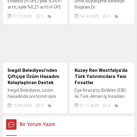
Endeksi (H-ÜFE) yıllık %34,91
İzmir Büyükşehir Belediye
arttı, aylık %0,21 arttı H-ÜFE
Başkanı Dr.
2025 yılı Eylül ayında bir
31.10.2025
0
14.10.2025
0
önceki aya göre %0,21 artış,
bir önceki yılın Aralık ayına
göre %34,76 artış, bir önceki
yılın aynı ayına göre %34,91
artış ve on iki aylık
ortalamalara...
İnegöl Belediyesi’nden
Kuzey Ren Westfalya’da
Çiftçiye Üzüm Hasadını
Türk Yatırımcılara Yeni
Kolaylaştıran Destek
Fırsatlar
İnegöl Belediyesi, üzüm
Ege İhracatçı Birlikleri (EİB)
hasadında üreticinin işini
ile Türk-Alman İş İnsanları
kolaylaştırmak için üzüm
Derneği (TDU-NRW e.
15.09.2025
0
01.11.2025
0
sıkma makinesi alarak
ücretsiz olarak çiftçilerin
hizmetine sundu.
Bir Yorum Yazın