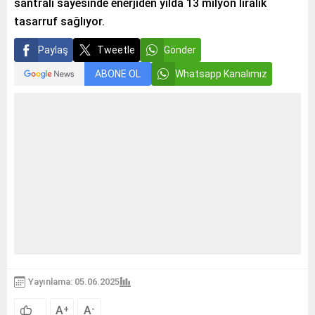
santrali sayesinde enerjiden yılda 13 milyon liralık
tasarruf sağlıyor.
Paylaş
Tweetle
Gönder
ABONE OL
Whatsapp Kanalımız
Yayınlama: 05.06.2025
A
A
+
-