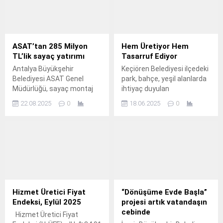
ASAT’tan 285 Milyon
Hem Üretiyor Hem
TL’lik sayaç yatırımı
Tasarruf Ediyor
Antalya Büyükşehir
Keçiören Belediyesi ilçedeki
Belediyesi ASAT Genel
park, bahçe, yeşil alanlarda
Müdürlüğü, sayaç montaj
ihtiyaç duyulan
işine yönelik kapsamlı bir
kamelyalardan banklara,
22.08.2025
0
18.06.2025
0
çalışma başlattı.
çitlerden oyun alanlarına
kadar birçok ürünün
imalatını kendi bünyesindeki
atölyelerde yapıyor.
Hizmet Üretici Fiyat
“Dönüşüme Evde Başla”
Endeksi, Eylül 2025
projesi artık vatandaşın
cebinde
Hizmet Üretici Fiyat