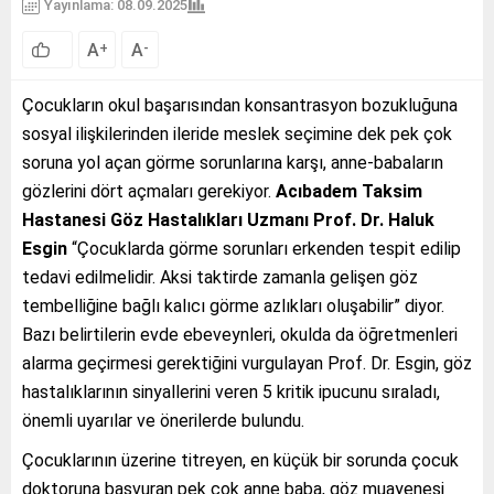
Yayınlama: 08.09.2025
A
A
+
-
Çocukların okul başarısından konsantrasyon bozukluğuna
sosyal ilişkilerinden ileride meslek seçimine dek pek çok
soruna yol açan görme sorunlarına karşı, anne-babaların
gözlerini dört açmaları gerekiyor.
Acıbadem Taksim
Hastanesi Göz Hastalıkları Uzmanı Prof. Dr. Haluk
Esgin
“Çocuklarda görme sorunları erkenden tespit edilip
tedavi edilmelidir. Aksi taktirde zamanla gelişen göz
tembelliğine bağlı kalıcı görme azlıkları oluşabilir” diyor.
Bazı belirtilerin evde ebeveynleri, okulda da öğretmenleri
alarma geçirmesi gerektiğini vurgulayan Prof. Dr. Esgin, göz
hastalıklarının sinyallerini veren 5 kritik ipucunu sıraladı,
önemli uyarılar ve önerilerde bulundu.
Çocuklarının üzerine titreyen, en küçük bir sorunda çocuk
doktoruna başvuran pek çok anne baba, göz muayenesi