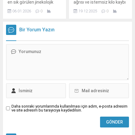
en sık görülen jinekolojik
ağrısı ve istemsiz kilo kaybı
kanserlerin başında geliyor.
gibi belirtiler özofagus
06.01.2026
0
19.12.2025
0
kanserinin sessiz başlayan
ilk işaretleri olabiliyor.
Bir Yorum Yazın
Daha sonraki yorumlarımda kullanılması için adım, e-posta adresim
ve site adresim bu tarayıcıya kaydedilsin.