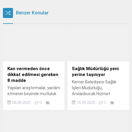
Benzer Konular
Kan vermeden önce
Sağlık Müdürlüğü yeni
dikkat edilmesi gereken
yerine taşınıyor
8 madde
Kemer Belediyesi Sağlık
Yapılan araştırmalar, yardım
İşleri Müdürlüğü,
etmenin beyinde mutluluk
Arslanbucak Hizmet
hormonu yani endorfini
Alanı’nda yapılan yeni
08.08.2025
0
16.09.2025
0
artırdığını ortaya koyuyor.
binaya taşınıyor.