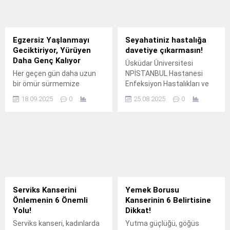
Egzersiz Yaşlanmayı
Seyahatiniz hastalığa
Geciktiriyor, Yürüyen
davetiye çıkarmasın!
Daha Genç Kalıyor
Üsküdar Üniversitesi
Her geçen gün daha uzun
NPİSTANBUL Hastanesi
bir ömür sürmemize
Enfeksiyon Hastalıkları ve
rağmen, asıl önemli olanın
Klinik Mikrobiyoloji Uzmanı
18.09.2025
0
25.08.2025
0
sağlıklı ve bağımsız
Dr.
yaşlanmak olduğu artık
herkes tarafından kabul
ediliyor.
Serviks Kanserini
Yemek Borusu
Önlemenin 6 Önemli
Kanserinin 6 Belirtisine
Yolu!
Dikkat!
Serviks kanseri, kadınlarda
Yutma güçlüğü, göğüs