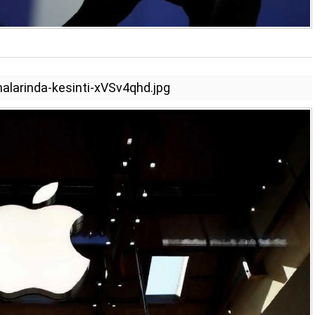
malarinda-kesinti-xVSv4qhd.jpg