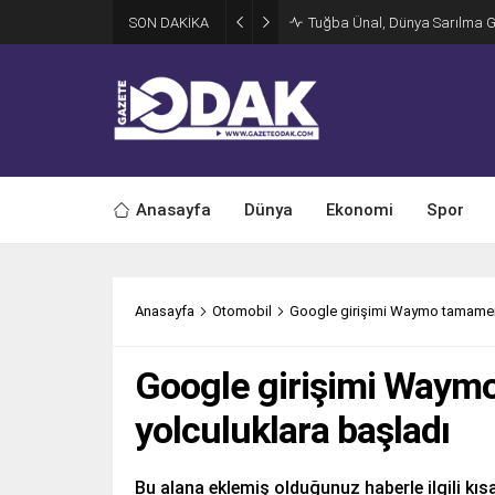
SON DAKİKA
Tuğba Ünal, Dünya Sarılma 
Anasayfa
Dünya
Ekonomi
Spor
Anasayfa
Otomobil
Google girişimi Waymo tamamen
Google girişimi Way
yolculuklara başladı
Bu alana eklemiş olduğunuz haberle ilgili kısa