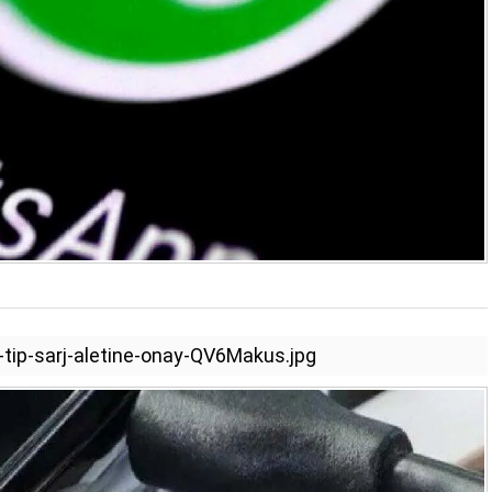
tip-sarj-aletine-onay-QV6Makus.jpg