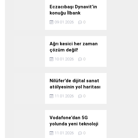
Eczacıbaşı Dynavit’in
konuğu İlbank
09.01.2026
0
Ağrı kesici her zaman
çözüm değil!
10.01.2026
0
Nilüfer’de dijital sanat
atölyesinin yol haritası
konuşuldu
11.01.2026
0
Vodafone’dan 5G
yolunda yeni teknoloji
yatırımı
11.01.2026
0