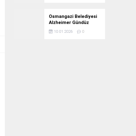
Osmangazi Belediyesi
Alzheimer Gündüz
Bakım Evi 3. Yılını
10.01.2026
0
Kutladı