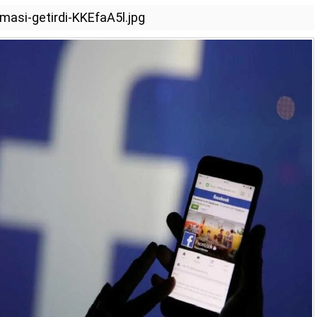
masi-getirdi-KKEfaA5l.jpg