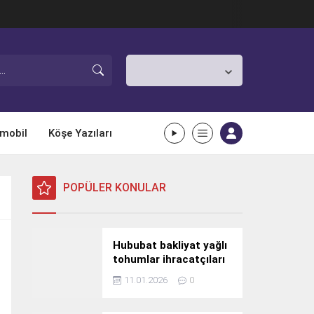
İstanbul,
25
°C
Açık
mobil
Köşe Yazıları
POPÜLER KONULAR
Hububat bakliyat yağlı
tohumlar ihracatçıları
Güney Kore yolcusu
11.01.2026
0