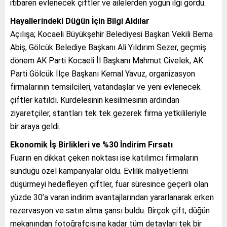
itibaren evlenecek çiftler ve ailelerden yoğun ilgi gördü.
Hayallerindeki Düğün İçin Bilgi Aldılar
Açılışa; Kocaeli Büyükşehir Belediyesi Başkan Vekili Berna
Abiş, Gölcük Belediye Başkanı Ali Yıldırım Sezer, geçmiş
dönem AK Parti Kocaeli İl Başkanı Mahmut Civelek, AK
Parti Gölcük İlçe Başkanı Kemal Yavuz, organizasyon
firmalarının temsilcileri, vatandaşlar ve yeni evlenecek
çiftler katıldı. Kurdelesinin kesilmesinin ardından
ziyaretçiler, stantları tek tek gezerek firma yetkilileriyle
bir araya geldi.
Ekonomik İş Birlikleri ve %30 İndirim Fırsatı
Fuarın en dikkat çeken noktası ise katılımcı firmaların
sunduğu özel kampanyalar oldu. Evlilik maliyetlerini
düşürmeyi hedefleyen çiftler, fuar süresince geçerli olan
yüzde 30’a varan indirim avantajlarından yararlanarak erken
rezervasyon ve satın alma şansı buldu. Birçok çift, düğün
mekanından fotoğrafçısına kadar tüm detayları tek bir