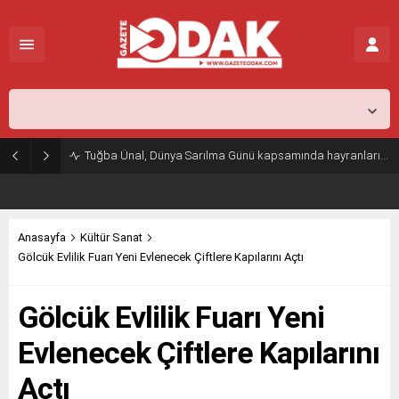
İstanbul,
26
°C
Açık
Tuğba Ünal, Dünya Sarılma Günü kapsamında hayranlarıyla buluştu
Anasayfa
Kültür Sanat
Gölcük Evlilik Fuarı Yeni Evlenecek Çiftlere Kapılarını Açtı
Gölcük Evlilik Fuarı Yeni
Evlenecek Çiftlere Kapılarını
Açtı