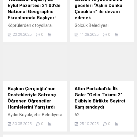
Eylül Pazartesi 21.00’de
geceleri “Aşkın Dünkü
National Geographic
Çocukları” ile devam
Ekranlarında Başlıyor!
edecek
Köprülerden otoyollara,
Gölcük Belediyesi
gökdelenlerden
tarafından Yaz Sinema
20.09.2025
0
11.08.2025
0
süpermarketlere kadar
Geceleri etkinlikleri, 13
meydana gelen inşaat
Ağustos Çarşamba akşamı
kazalarının perde
“Aşkın Dünkü Çocukları” adlı
arkasındaki hatalar mercek
film ile Halıdere meydanda
altına alınıyor.
devam edecek.
Başkan Çerçioğlu’nun
Altın Portakal’da İlk
Destekleriyle Satranç
Gala: “Gelin Takımı 2”
Öğrenen Öğrenciler
Ekibiyle Birlikte Seyirci
Hamlelerini Yarıştırdı
Karşısındaydı
Aydın Büyükşehir Belediyesi
62.
tarafından
30.05.2025
0
25.10.2025
0
düzenlenen Geleneksel
Satranç Turnuvası bu yıl da