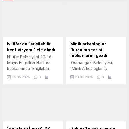
Nilüfer’de “erişilebilir
Minik arkeologlar
kent vizyonu” ele alındı
Bursa’nın tarihi
mekanlarını gezdi
Nilüfer Belediyesi, 10-16
Mayıs Engelliler Haftası
Osmangazi Belediyesi,
kapsamında “Erişilebilir
''Minik Arkeologlar İş
Kentleri Birlikte İnşa Edelim”
Başında'' projesi ile
15.05.2025
0
23.08.2025
0
başlığıyla konferans
çocuklara arkeologluk
düzenledi.
mesleğin ne olduğunu
öğreterek çocukların
kültürel mirasa saygı
duymaları ve daha iyi
nesiller olarak yetişmelerini
amaçlıyor.
‘Hataların İnşası’, 22
Gölcük’te yaz sinema