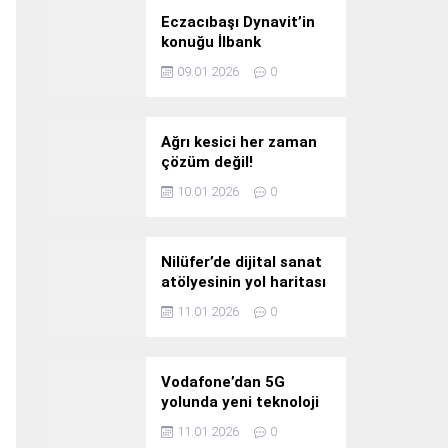
Eczacıbaşı Dynavit’in
konuğu İlbank
09.01.2026
0
Ağrı kesici her zaman
çözüm değil!
10.01.2026
0
Nilüfer’de dijital sanat
atölyesinin yol haritası
konuşuldu
11.01.2026
0
Vodafone’dan 5G
yolunda yeni teknoloji
yatırımı
11.01.2026
0