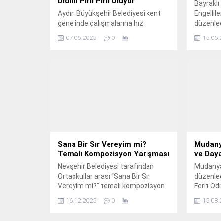
Didim Pırıl Pırıl Oluyor
Bayraklı
Aydın Büyükşehir Belediyesi kent
Engellil
genelinde çalışmalarına hız
düzenledi
kesmeden devam ediyor.
Aşmak / 
07.06.2025
0
15.05.
renkli g
Sana Bir Sır Vereyim mi?
Mudanya
Temalı Kompozisyon Yarışması
ve Day
Nevşehir Belediyesi tarafından
Mudanya 
Ortaokullar arası “Sana Bir Sır
düzenled
Vereyim mi?” temalı kompozisyon
Ferit Od
yarışması düzenlenecek.
başladı.
16.12.2025
0
15.08.