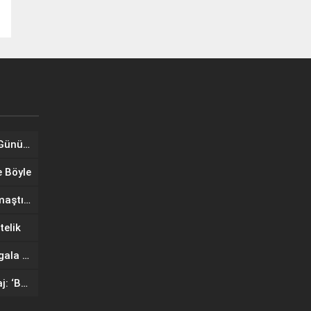
Tuğba Ünal, Dünya Sarılma Günü kapsamında hayranlarıyla buluştu
e Böyle
Wilma Elles Defilede Göz Kamaştırdı, Kuliste Oğlunu Uyuttu
telik
IF Wedding Fashion İzmir’de gala defilesinde yıldızlar geçidi
Ünlü mankenlerden net mesaj: ‘Bayrağımız Kırmızı Çizgimizdir’