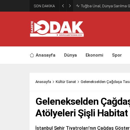
SON DAKİKA
Tuğba Ünal, Dünya Sarılma 
Anasayfa
Dünya
Ekonomi
Spor
Anasayfa
Kültür Sanat
Gelenekselden Çağdaşa Tasarı
Gelenekselden Çağdaş
Atölyeleri Şişli Habita
İstanbul Şehir Tiyatroları’nın Çağdaş Gösteri