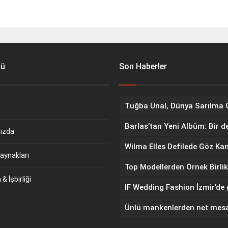
nü
Son Haberler
Barlas’tan Yeni Albüm: Bir d
ızda
aynakları
Top Modellerden Örnek Birlik
& İşbirliği
m