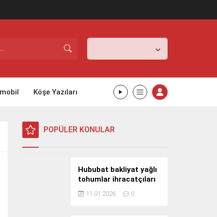
İstanbul,
26
°C
Açık
mobil
Köşe Yazıları
POPÜLER KONULAR
Hububat bakliyat yağlı
tohumlar ihracatçıları
Güney Kore yolcusu
11.01.2026
0