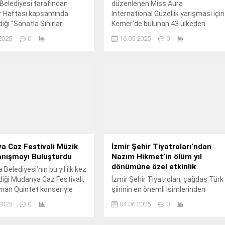
 Belediyesi tarafından
düzenlenen Miss Aura
er Haftası kapsamında
International Güzellik yarışması için
ği “Sanatla Sınırları
Kemer’de bulunan 43 ülkeden
Sesin Gücü” adlı etkinlik,
güzeller yarışmanın organizatörü
2025
0
16.05.2025
0
örüntülere sahne oldu.
Adnan Şeker’le birlikte Kemer
Belediye Başkanı Necati
Topaloğlu’nu makamında ziyaret
etti.
 Caz Festivali Müzik
İzmir Şehir Tiyatroları’ndan
anışmayı Buluşturdu
Nazım Hikmet’in ölüm yıl
dönümüne özel etkinlik
Belediyesi’nin bu yıl ilk kez
iği Mudanya Caz Festivali,
İzmir Şehir Tiyatroları, çağdaş Türk
man Quintet konseriyle
şiirinin en önemli isimlerinden
Nazım Hikmet Ran’ın ölüm yıl
2025
0
04.06.2025
0
dönümü nedeniyle sahnesinde özel
bir etkinlik yaptı.