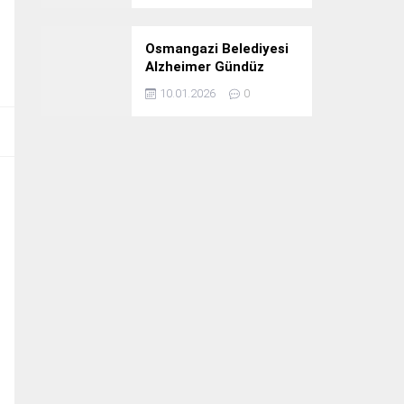
Osmangazi Belediyesi
Alzheimer Gündüz
Bakım Evi 3. Yılını
10.01.2026
0
Kutladı