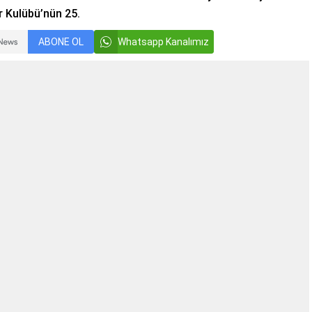
 Kulübü’nün 25.
ABONE OL
Whatsapp Kanalımız