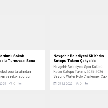
atılımlı Sokak
Nevşehir Belediyesi SK Kadın
bolu Turnuvası Sona
Sutopu Takımı Çekya’da
Nevşehir Belediyesi Spor Kulübü
elediyesi tarafından
Kadın Sutopu Takımı, 2025-2026
nen ve rekor sporcu
Sezonu Water Polo Challenger Cup
nın olduğu Mehmet Sezer
1.
2025
0
05.12.2025
0
sketbolu Turnuvası, final
ları ile tamamlandı.