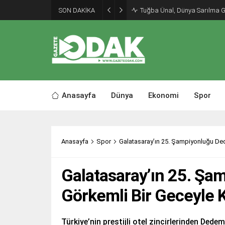
SON DAKİKA
Tuğba Ünal, Dünya Sarılma 
Anasayfa
Dünya
Ekonomi
Spor
Anasayfa
Spor
Galatasaray’ın 25. Şampiyonluğu De
Galatasaray’ın 25. Ş
Görkemli Bir Geceyle 
Türkiye’nin prestijli otel zincirlerinden Ded