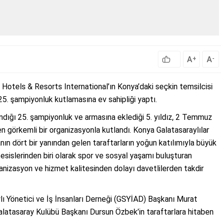
A
A
+
-
n Hotels & Resorts International’ın Konya’daki seçkin temsilcisi
. şampiyonluk kutlamasına ev sahipliği yaptı.
dığı 25. şampiyonluk ve armasına eklediği 5. yıldız, 2 Temmuz
görkemli bir organizasyonla kutlandı. Konya Galatasaraylılar
ın dört bir yanından gelen taraftarların yoğun katılımıyla büyük
tesislerinden biri olarak spor ve sosyal yaşamı buluşturan
izasyon ve hizmet kalitesinden dolayı davetlilerden takdir
 Yönetici ve İş İnsanları Derneği (GSYİAD) Başkanı Murat
Galatasaray Kulübü Başkanı Dursun Özbek’in taraftarlara hitaben