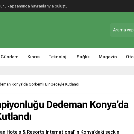
Günü kapsamında hayranlarıyla buluştu
Gündem
Kıbrıs
Teknoloji
Sağlık
Magazin
Oto
deman Konya’da Görkemli Bir Geceyle Kutlandı
ampiyonluğu Dedeman Konya’da
Kutlandı
eman Hotels & Resorts International’ın Konya’daki seçkin