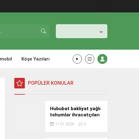
İstanbul,
31
°C
Açık
mobil
Köşe Yazıları
POPÜLER KONULAR
Hububat bakliyat yağlı
tohumlar ihracatçıları
Güney Kore yolcusu
11.01.2026
0