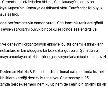
. Gecenin sürprizlerinden biri ise, Galatasaray’ın bu sezon
ye Kupası’nın Konya’ya getirilmesi oldu. Taraftarlar, iki büyük
süzleştirdi.
ahne performansıyla damga vurdu. Sarı-kırmızılı renklere gönül
, sevilen şarkılarını büyük bir coşku eşliğinde seslendirdi ve
e deneyimli organizasyon ekibiyle, bu tür önemli etkinliklerin
ekanlardan biri olduğunu bir kez daha gösterdi. Şehirde ve
mayı amaçlayan otel, bu tür organizasyonlarla misafirlerine özel
n Dedeman Hotels & Resorts International çatısı altında hizmet
iklere verdiği destekle tanınıyor. Galatasaray’ın 25.
tamda gerçekleşmesi, hem kulüp hem de şehir için anlamlı bir an