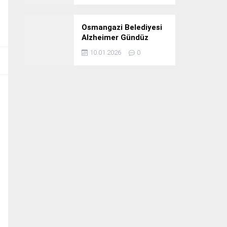
Osmangazi Belediyesi
Alzheimer Gündüz
Bakım Evi 3. Yılını
10.01.2026
0
Kutladı