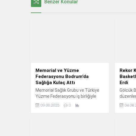
Benzer Konular
Memorial ve Yüzme
Rekor K
Federasyonu Bodrum’da
Basket
Sağlığa Kulaç Attı
Erdi
Memorial Sağlık Grubu ve Türkiye
Gölcük B
Yüzme Federasyonu iş birliğiyle
düzenle
toplumun sağlıklı yaşam
katılımı
09.08.2025
0
04.08.
alışkanlıkları konusunda
Sokak Ba
bilinçlenmesi, hareketli yaşamın
müsabaka
teşvik edilmesi ve sporun yaşamın
bir parçası hâline gelmesi amacıyla
hayata geçirilen “Sağlığa Kulaç At”