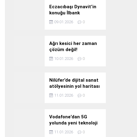
Eczacıbaşı Dynavit’in
konuğu İlbank
09.01.2026
0
Ağrı kesici her zaman
çözüm değil!
10.01.2026
0
Nilüfer’de dijital sanat
atölyesinin yol haritası
konuşuldu
11.01.2026
0
Vodafone’dan 5G
yolunda yeni teknoloji
yatırımı
11.01.2026
0