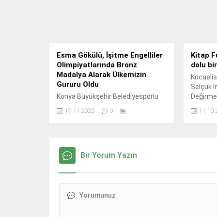
etkinliği, Bodrum Kumbahçe Mahfel
Plajı’nda yoğun katılımla
gerçekleşti.
Esma Gökülü, İşitme Engelliler
Kitap F
Olimpiyatlarında Bronz
dolu bi
Madalya Alarak Ülkemizin
Kocaelis
Gururu Oldu
Selçuk İ
Konya Büyükşehir Belediyesporlu
Değirmen
Esma Gökülü, ülkemizi temsil ettiği
Massadio
17.11.2025
0
11.10.
Tokyo 2025 İşitme Engelliler Yaz
Olimpiyat Oyunları’nda judo kadınlar
63 kilo kategorisinde bronz
madalya kazandı.
Bir Yorum Yazın