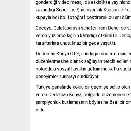
gönderdiği video mesajı da etkinlikte yayınlandı
kazandığı Süper Lig Şampiyonluk Kupası ile Türki
kupayla bol bol fotoğraf çektirerek bu anı ölüm
Geceye, Galatasaraylı sanatçı İrem Derici de s
veren yüzlerce kişinin katıldığı etkinlikte Derici
taraftarlara unutulmaz bir gece yaşattı.
Dedeman Konya Otel, sunduğu modern tesisleri v
düzenlenmesine olanak sağlayan tercih edilen m
bölgedeki sosyal hayatın gelişimine katkı sağla
deneyimler sunmayı sürdürüyor.
Türkiye genelinde köklü bir geçmişe sahip ola
veren Dedeman Konya, bölgede düzenlenen etkinl
şampiyonluk kutlamasının böylesine özel bir or
oldu.