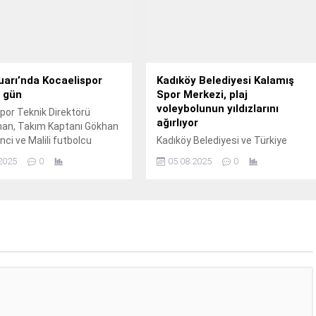
uarı’nda Kocaelispor
Kadıköy Belediyesi Kalamış
r gün
Spor Merkezi, plaj
voleybolunun yıldızlarını
por Teknik Direktörü
ağırlıyor
nan, Takım Kaptanı Gökhan
ci ve Malili futbolcu
Kadıköy Belediyesi ve Türkiye
 Haidara, Uluslararası 15.
Voleybol Federasyonu işbirliğiyle
2025
0
05.08.2025
0
düzenlenen Bioderma Pro Beach
Tour 2025, 7 - 10 Ağustos tarihleri
arasında gün boyu Kalamış Atatürk
Parkı’nda gerçekleşecek.