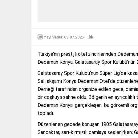
Yayınlama: 03.07.2025
Türkiye’nin prestijli otel zincirlerinden Dedema
Dedeman Konya, Galatasaray Spor Kulübü’nün 25
Galatasaray Spor Kulübü’nün Süper Lig’de kazan
Salı akşamı Konya Dedeman Otel’de düzenlenen 
Derneği tarafından organize edilen gece, camian
bir coşkuya sahne oldu. Bölgenin en ayrıcalıklı 
Dedeman Konya, gerçekleşen bu görkemli organ
topladı.
Düzenlenen gecede konuşan 1905 Galatasaraylı
Sancaktar, sarı-kırmızılı camiaya seslenirken; 