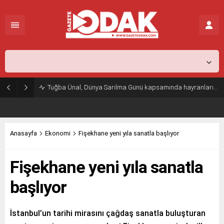
İstanbul,
31
°C
Açık
Tuğba Ünal, Dünya Sarılma Günü kapsamında hayranlarıyla buluştu
Anasayfa
Ekonomi
Fişekhane yeni yıla sanatla başlıyor
Fişekhane yeni yıla sanatla
başlıyor
İstanbul’un tarihi mirasını çağdaş sanatla buluşturan