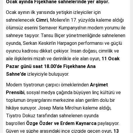
Ocak ayında Fişekhane sahnelerinde yer alıyor.
Ocak ayının ilk yarısında yetişkin izleyiciler için
sahnelenecek
Cimri
, Moliere’in 17. yüzyılda kaleme aldığı
ölümsüz eserini Semaver Kumpanya’nın modern yorumu ile
sahneye taşıyor. Tansu Biçer yönetmenliğinde sahnelenen
oyunda, Serkan Keskin’in Harpagon performansı ve güçlü
oyuncu kadrosu dikkat çekiyor. İnsan doğası, cimrilik ve
aile ilişkilerini mizah ve derinlikle ele alan oyun,
11 Ocak
Pazar günü saat 18.00’de Fişekhane Ana
Sahne’de
izleyiciyle buluşuyor.
Modern tiyatronun çarpıcı örneklerinden
Arşimet
Prensibi
, sosyal medya çağında büyüyen linç kültürü ve
toplumun önyargılarını merkezine alan gerilim dolu bir
hikâye sunuyor. Josep Maria Miro’nun kaleme aldığı,
Tiyatro Dokuz tarafından sahnelenen oyunda
başrolleri
Özge Özder ve Erdem Kaynarca
paylaşıyor.
Güven ve şüphe arasındaki ince çizgide geçen oyun,
13