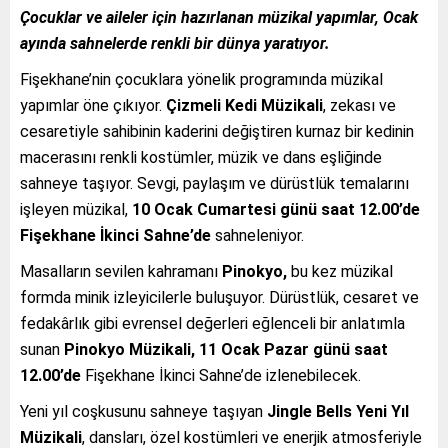
Çocuklar ve aileler için hazırlanan müzikal yapımlar, Ocak
ayında sahnelerde renkli bir dünya yaratıyor.
Fişekhane’nin çocuklara yönelik programında müzikal
yapımlar öne çıkıyor.
Çizmeli Kedi Müzikali
, zekası ve
cesaretiyle sahibinin kaderini değiştiren kurnaz bir kedinin
macerasını renkli kostümler, müzik ve dans eşliğinde
sahneye taşıyor. Sevgi, paylaşım ve dürüstlük temalarını
işleyen müzikal,
10 Ocak Cumartesi günü saat 12.00’de
Fişekhane İkinci Sahne’de
sahneleniyor.
Masalların sevilen kahramanı
Pinokyo
,
bu kez müzikal
formda minik izleyicilerle buluşuyor. Dürüstlük, cesaret ve
fedakârlık gibi evrensel değerleri eğlenceli bir anlatımla
sunan
Pinokyo Müzikali
,
11 Ocak Pazar günü saat
12.00’de
Fişekhane İkinci Sahne’de izlenebilecek.
Yeni yıl coşkusunu sahneye taşıyan
Jingle Bells Yeni Yıl
Müzikali
, dansları, özel kostümleri ve enerjik atmosferiyle