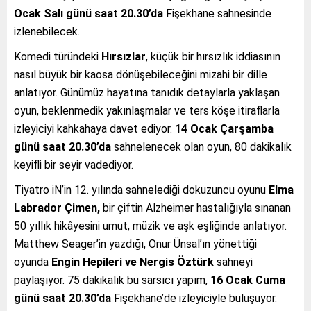
Ocak Salı günü saat 20.30’da
Fişekhane sahnesinde
izlenebilecek.
Komedi türündeki
Hırsızlar
, küçük bir hırsızlık iddiasının
nasıl büyük bir kaosa dönüşebileceğini mizahi bir dille
anlatıyor. Günümüz hayatına tanıdık detaylarla yaklaşan
oyun, beklenmedik yakınlaşmalar ve ters köşe itiraflarla
izleyiciyi kahkahaya davet ediyor.
14 Ocak Çarşamba
günü saat 20.30’da
sahnelenecek olan oyun, 80 dakikalık
keyifli bir seyir vadediyor.
Tiyatro iN’in 12. yılında sahnelediği dokuzuncu oyunu
Elma
Labrador Çimen
,
bir çiftin Alzheimer hastalığıyla sınanan
50 yıllık hikâyesini umut, müzik ve aşk eşliğinde anlatıyor.
Matthew Seager’in yazdığı, Onur Ünsal’ın yönettiği
oyunda
Engin Hepileri ve Nergis Öztürk
sahneyi
paylaşıyor. 75 dakikalık bu sarsıcı yapım,
16 Ocak Cuma
günü saat 20.30’da
Fişekhane’de izleyiciyle buluşuyor.