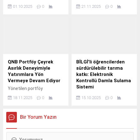
yenilenen iş ortaklıklarını
gücüyle buluşturan II.
01.10.2025
0
21.11.2025
0
şimdi de Crane Crew (Ekip
Yönetimi) çözümüyle
genişletti.
QNB Portföy Çeyrek
BİLGİ’li öğrencilerden
Asırlık Deneyimiyle
sürdürülebilir tarıma
Yatırımlara Yön
katkı: Elektronik
Vermeye Devam Ediyor
Kontrollü Damla Sulama
Sistemi
Yönetilen portföy
büyüklüğüyle sektörün
İstanbul Bilgi Üniversitesi
18.11.2025
0
15.10.2025
0
liderleri arasında yer alan
Elektrik-Elektronik
QNB Portföy, çeyrek asırlık
Mühendisliği Bölümü
deneyimini yeni nesil yatırım
öğrencileri Umut Kalay ve
Bir Yorum Yazın
vizyonuyla birleştirerek 25.
Alp Burak Keleş, mezuniyet
projeleri kapsamında
“Elektronik Kontrollü Damla
Sulama Sistemi” geliştirdi.