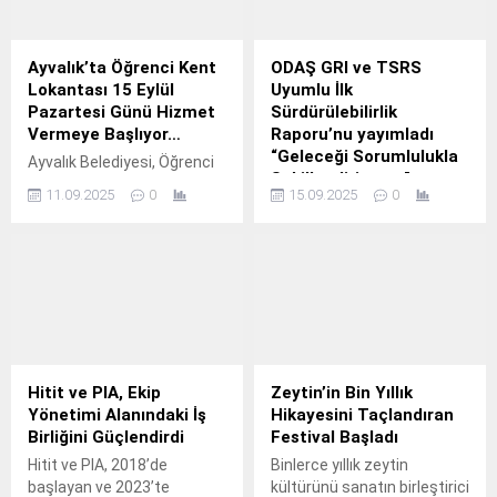
Ayvalık’ta Öğrenci Kent
ODAŞ GRI ve TSRS
Lokantası 15 Eylül
Uyumlu İlk
Pazartesi Günü Hizmet
Sürdürülebilirlik
Vermeye Başlıyor…
Raporu’nu yayımladı
“Geleceği Sorumlulukla
Ayvalık Belediyesi, Öğrenci
Şekillendiriyoruz”
Kent Lokantası, 2025-2026
11.09.2025
0
15.09.2025
0
yeni eğitim ve öğretim
ODAŞ, GRI ve TSRS uyumlu
yılının başlamasıyla birlikte
ilk Sürdürülebilirlik Raporunu
15 Eylül Pazartesi
yayımladı.
gününden itibaren hizmet
vermeye başlıyor.
Hitit ve PIA, Ekip
Zeytin’in Bin Yıllık
Yönetimi Alanındaki İş
Hikayesini Taçlandıran
Birliğini Güçlendirdi
Festival Başladı
Hitit ve PIA, 2018’de
Binlerce yıllık zeytin
başlayan ve 2023’te
kültürünü sanatın birleştirici