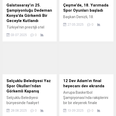
Galatasaray’ın 25.
Çeşme’de, 18. Yarımada
Şampiyonluğu Dedeman
Spor Oyunları başladı
Konya’da Görkemli Bir
Başkan Denizli, 18.
Geceyle Kutlandı
27.05.2025
0
Türkiye’nin prestijli otel
zincirlerinden Dedeman
03.07.2025
0
Hotels & Resorts
International’ın Konya’daki
seçkin temsilcisi Dedeman
Konya, Galatasaray Spor
Kulübü’nün 25.
Selçuklu Belediyesi Yaz
12 Dev Adam’ın final
Spor Okulları’ndan
heyecanı dev ekranda
Görkemli Kapanış
Avrupa Basketbol
Selçuklu Belediyesi
Şampiyonası’nda rakiplerini
bünyesinde faaliyet
bir bir eleyerek finale
gösteren Yaz Spor Okulları
yükselen A Milli Basketbol
28.08.2025
0
13.09.2025
0
görkemli bir kapanış
Takımı, Almanya karşısında