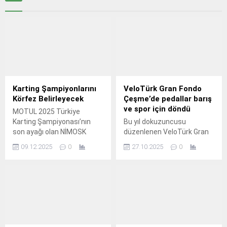
Karting Şampiyonlarını
VeloTürk Gran Fondo
Körfez Belirleyecek
Çeşme’de pedallar barış
ve spor için döndü
MOTUL 2025 Türkiye
Karting Şampiyonası’nın
Bu yıl dokuzuncusu
son ayağı olan NİMOSK
düzenlenen VeloTürk Gran
Karting Yarışı, 13-14 Aralık
Fondo Çeşme Bisiklet
09.12.2025
0
27.10.2025
0
tarihlerinde TOSFED Körfez
Yarışı, hafta sonu
Yarış Pisti’nde düzenleniyor.
Çeşme’nin eşsiz doğası ve
tarihi atmosferi eşliğinde
gerçekleştirildi.