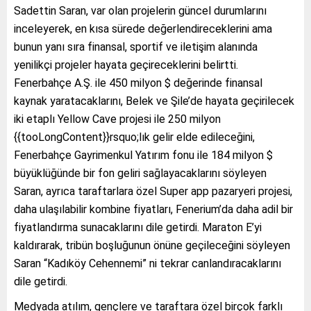
Sadettin Saran, var olan projelerin güncel durumlarını
inceleyerek, en kısa sürede değerlendireceklerini ama
bunun yanı sıra finansal, sportif ve iletişim alanında
yenilikçi projeler hayata geçireceklerini belirtti.
Fenerbahçe A.Ş. ile 450 milyon $ değerinde finansal
kaynak yaratacaklarını, Belek ve Şile’de hayata geçirilecek
iki etaplı Yellow Cave projesi ile 250 milyon
{{tooLongContent}}rsquo;lık gelir elde edileceğini,
Fenerbahçe Gayrimenkul Yatırım fonu ile 184 milyon $
büyüklüğünde bir fon geliri sağlayacaklarını söyleyen
Saran, ayrıca taraftarlara özel Super app pazaryeri projesi,
daha ulaşılabilir kombine fiyatları, Fenerium’da daha adil bir
fiyatlandırma sunacaklarını dile getirdi. Maraton E’yi
kaldırarak, tribün boşluğunun önüne geçileceğini söyleyen
Saran “Kadıköy Cehennemi” ni tekrar canlandıracaklarını
dile getirdi.
Medyada atılım, gençlere ve taraftara özel birçok farklı