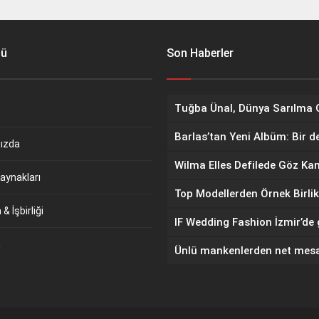
nü
Son Haberler
Barlas’tan Yeni Albüm: Bir d
ızda
aynakları
Top Modellerden Örnek Birlik
& İşbirliği
m