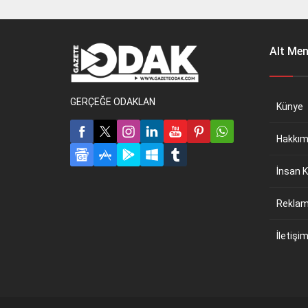
Alt Me
GERÇEĞE ODAKLAN
Künye
Hakkım
İnsan K
Reklam 
İletişi