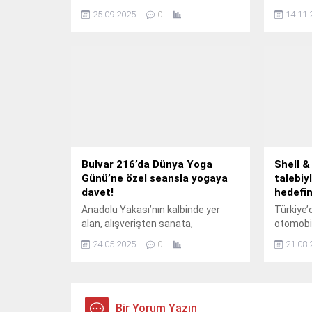
Türkiye’nin önde gelen kripto para
İstanbul
25.09.2025
0
14.11.
borsası CoinTR, markalaşma
Başkanı İ
sürecinde geldiği noktayı,
firmalar
değerlendirmelerini ve planlarını
finansm
paylaşmak üzere 23 Eylül Salı günü
ettiğini 
The Peninsula İstanbul’da basın
Cumhuri
toplantısı düzenledi.
(TCMB) p
indirimle
faizleri
çekti.
Bulvar 216’da Dünya Yoga
Shell &
Günü’ne özel seansla yogaya
talebiy
davet!
hedefin
Anadolu Yakası’nın kalbinde yer
Türkiye’
alan, alışverişten sanata,
otomobil
gastronomiden sağlıklı yaşama
sonunda 
24.05.2025
0
21.08.
kadar pek çok deneyimi bir arada
kıyasla 
sunan Bulvar 216, 21 Haziran
& Turcas
Dünya Yoga Günü’nü özel bir
şarj hac
etkinlikle kutluyor.
düzeye u
Bir Yorum Yazın