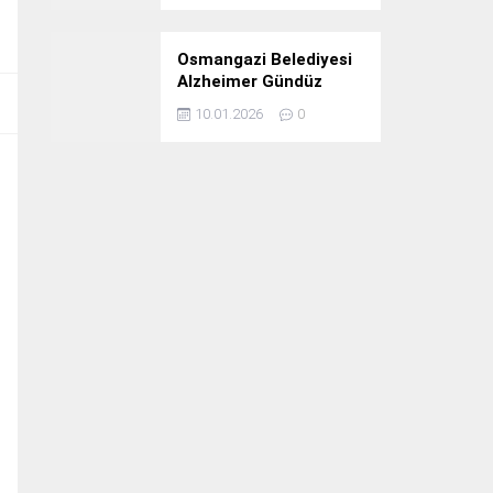
Osmangazi Belediyesi
Alzheimer Gündüz
Bakım Evi 3. Yılını
10.01.2026
0
Kutladı