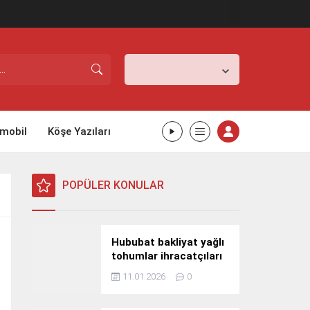
İstanbul,
31
°C
Açık
mobil
Köşe Yazıları
POPÜLER KONULAR
Hububat bakliyat yağlı
tohumlar ihracatçıları
Güney Kore yolcusu
11.01.2026
0