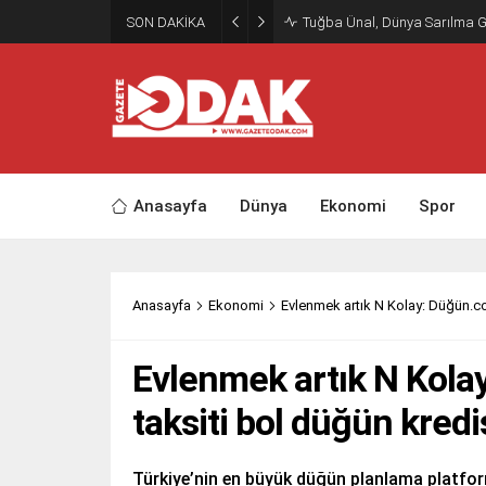
SON DAKİKA
Tuğba Ünal, Dünya Sarılma 
Anasayfa
Dünya
Ekonomi
Spor
Anasayfa
Ekonomi
Evlenmek artık N Kolay: Düğün.co
Evlenmek artık N Kola
taksiti bol düğün kredi
Türkiye’nin en büyük düğün planlama platfo