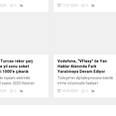
 Tüccarlar Kulübü Derneği
uluslararası proje başarıyla
2025
0
17.07.2025
0
lker Önel, reel sektör
tamamlandı.
ının en büyük probleminin
ana erişim olmaya devam
belirterek Türkiye
yet Merkez Bankası’nın
olitika faizinde yaptığı
re rağmen, ticari kredi
nin hâlâ düşmediğine dikkat
 Turcas rekor şarj
Vodafone, “VFlexy” ile Yan
le yıl sonu soket
Haklar Alanında Fark
i 1000’e çıkardı
Yaratmaya Devam Ediyor
de toplam elektrikli
Türkiye’nin dijitalleşmesine liderlik
 sayısı, 2025 Haziran
etme vizyonuyla faaliyet
geçen yılın aynı dönemine
gösteren Vodafone, çalışanlarının
2025
0
16.09.2025
0
yüzde 129,8 artarken, Shell
yan haklarını yaşam tarzlarına ve
’ın toplam elektrikli araç
farklılaşan ihtiyaçlarına göre
mi yüzde 337’lik rekor
belirlemesi amacıyla
laştı.
kurguladığı Vflexy esnek yan haklar
programını 8 yıldır başarıyla