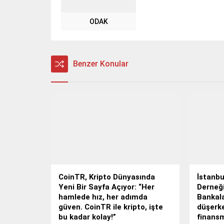
ODAK
Benzer Konular
CoinTR, Kripto Dünyasında
İstanbu
Yeni Bir Sayfa Açıyor: “Her
Derneği
hamlede hız, her adımda
Bankala
güven. CoinTR ile kripto, işte
düşerke
bu kadar kolay!”
finansm