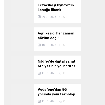
Eczacıbaşı Dynavit’in
konuğu İlbank
09.01.2026
0
Ağrı kesici her zaman
çözüm değil!
10.01.2026
0
Nilüfer’de dijital sanat
atölyesinin yol haritası
konuşuldu
11.01.2026
0
Vodafone’dan 5G
yolunda yeni teknoloji
yatırımı
11.01.2026
0