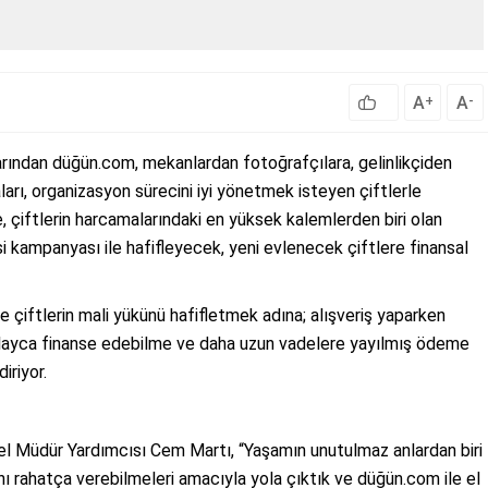
A
A
+
-
rından düğün.com, mekanlardan fotoğrafçılara, gelinlikçiden
arı, organizasyon sürecini iyi yönetmek isteyen çiftlerle
 çiftlerin harcamalarındaki en yüksek kalemlerden biri olan
 kampanyası ile hafifleyecek, yeni evlenecek çiftlere finansal
e çiftlerin mali yükünü hafifletmek adına; alışveriş yaparken
olayca finanse edebilme ve daha uzun vadelere yayılmış ödeme
iriyor.
el Müdür Yardımcısı Cem Martı, “Yaşamın unutulmaz anlardan biri
arını rahatça verebilmeleri amacıyla yola çıktık ve düğün.com ile el