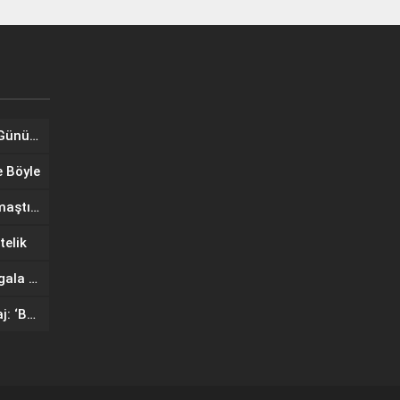
Tuğba Ünal, Dünya Sarılma Günü kapsamında hayranlarıyla buluştu
e Böyle
Wilma Elles Defilede Göz Kamaştırdı, Kuliste Oğlunu Uyuttu
telik
IF Wedding Fashion İzmir’de gala defilesinde yıldızlar geçidi
Ünlü mankenlerden net mesaj: ‘Bayrağımız Kırmızı Çizgimizdir’