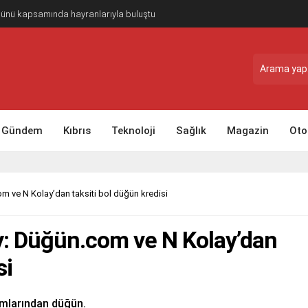
Günü kapsamında hayranlarıyla buluştu
Gündem
Kıbrıs
Teknoloji
Sağlık
Magazin
Oto
m ve N Kolay’dan taksiti bol düğün kredisi
y: Düğün.com ve N Kolay’dan
si
rmlarından düğün.